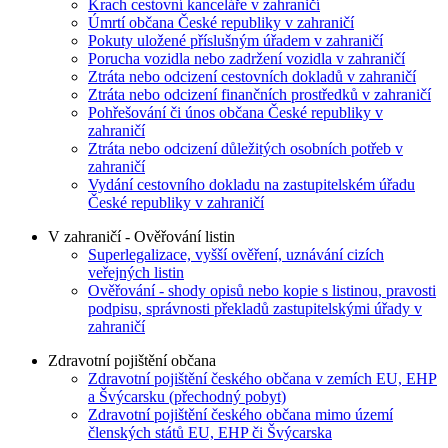
Krach cestovní kanceláře v zahraničí
Úmrtí občana České republiky v zahraničí
Pokuty uložené příslušným úřadem v zahraničí
Porucha vozidla nebo zadržení vozidla v zahraničí
Ztráta nebo odcizení cestovních dokladů v zahraničí
Ztráta nebo odcizení finančních prostředků v zahraničí
Pohřešování či únos občana České republiky v
zahraničí
Ztráta nebo odcizení důležitých osobních potřeb v
zahraničí
Vydání cestovního dokladu na zastupitelském úřadu
České republiky v zahraničí
V zahraničí - Ověřování listin
Superlegalizace, vyšší ověření, uznávání cizích
veřejných listin
Ověřování - shody opisů nebo kopie s listinou, pravosti
podpisu, správnosti překladů zastupitelskými úřady v
zahraničí
Zdravotní pojištění občana
Zdravotní pojištění českého občana v zemích EU, EHP
a Švýcarsku (přechodný pobyt)
Zdravotní pojištění českého občana mimo území
členských států EU, EHP či Švýcarska