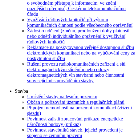
o svobodném přístupu k informacím, ve znění
pozdějších předpisů, Českému telekomunikačnímu
úřadu
Využívání rádiových kmitočtů při výkonu
komunikačních činností podle všeobecného oprávnění
Žádost o udělení (změnu, prodloužení doby platnosti
nebo odnětí) individuálního oprávnění k využívání
rádiových kmitočtů
Reklamace na poskytovanou veřejně dostupnou službu
elektronických komunikací nebo na vyúčtování ceny za
poskytnutou službu
Rušení provozu radiokomunikačních zařízení a sítí
elektromagnetickým stíněním nebo odrazy
elektromagnetických vln stavbami nebo činnostmi
souvisejícími s prováděním stavby
Stavba
Umístění stavby na lesním pozemku
Občan a pořizování územních a regulačních plánů
Připojení nemovitosti na pozemní komunikaci (zřízení
sjezdu)
Povinnost zajistit zpracování průkazu energetické
náročnosti budovy (průkaz)
Povinnost stavebníků staveb, jejichž provedení je
spojeno se zemními pracemi