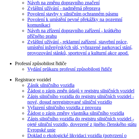
Návrh na změnu dopravního značení
Zvláštní užívání - nadměrná přeprava
Povolení stavby v silničním ochranném pásmu
Povolení k umístění pevné překážky na pozemní
komunikaci
Návrh na zřízení dopravního zařízení - krátkého
příčného prahu
Zvláštní užívání - reklamní zařízení, stavební práce,
umístění inženýrských sítí, vyhrazené parkovací stání,
provozování stánků, sportovní a kulturní akce apod.
Profesní způsobilost řidiče
Vydání průkazu profesní způsobilosti řidiče
Registrace vozidel
Zánik silničního vozidla
Žádost o zápis změn údajů v registru silničních vozidel
Zápis silničního vozidla do registru silničních vozidel -
nové, dosud neregistrované silniční vozidlo
Vyřazení silničního vozidla z provozu
Žádost o zápis změny vlastníka silničního vozidla
Zápis silničního vozidla do registru silničních vozidel -
ojeté silniční vozidlo, dovezené z jiného členského státu
Evropské unie
Doklad o ekologické likvidaci vozidla (potvrzení o