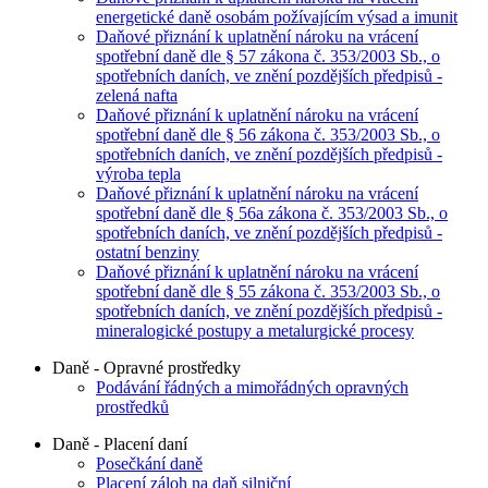
energetické daně osobám požívajícím výsad a imunit
Daňové přiznání k uplatnění nároku na vrácení
spotřební daně dle § 57 zákona č. 353/2003 Sb., o
spotřebních daních, ve znění pozdějších předpisů -
zelená nafta
Daňové přiznání k uplatnění nároku na vrácení
spotřební daně dle § 56 zákona č. 353/2003 Sb., o
spotřebních daních, ve znění pozdějších předpisů -
výroba tepla
Daňové přiznání k uplatnění nároku na vrácení
spotřební daně dle § 56a zákona č. 353/2003 Sb., o
spotřebních daních, ve znění pozdějších předpisů -
ostatní benziny
Daňové přiznání k uplatnění nároku na vrácení
spotřební daně dle § 55 zákona č. 353/2003 Sb., o
spotřebních daních, ve znění pozdějších předpisů -
mineralogické postupy a metalurgické procesy
Daně - Opravné prostředky
Podávání řádných a mimořádných opravných
prostředků
Daně - Placení daní
Posečkání daně
Placení záloh na daň silniční