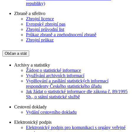
republiky)
Zbraně a střelivo
Zbrojní licence
Evropský zbrojní pas
Zbrojní průvodní list
Průkaz zbraně a znehodnocení zbraně
Zbrojní průkaz
Občan a stát
Archivy a statistiky
Žádost o statistické informace
Využívání archivních informací
Vyplňování a zasílání statistických informací
respondenty Českého statistického úřadu
Jak žádat o statistické informace dle zákona č. 89/1995
Sb., o státní statistické službě
Cestovní doklady
Vydání cestovního dokladu
Elektronický podpis
Elektronický podpis pro komunikaci s orgány veřejné