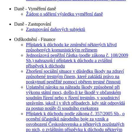
Daně - Vyměření daně
Žádost o sdělení výsledku vyměření daně
Daně - Zastupování
Zastupování daňových subjektů
Odškodnění - Finance
Příplatek k důchodu ke zmírnění některých křivd
způsobených komunistickým režimem
Jednorázová peněžní částka (podle zákona č. 108/2009
Sb.) nahrazující příplatek k důchodu a zvláštní
příspěvek k důchodu
Zhoršení sociální situace v důsledku škody na zdraví
způsobené trestným činem, které zakládá právo na
poskytnutí peněžité pomoci obětem trestné činnosti
Uplatnění nároku na náhradu škody způsobené při
výkonu státní moci, došlo-li ke škodě v občanském
soudním řízení nebo v řízení trestním, v soudnictví
správním, jakož i v těch případech, kdy stát odpovídá
za postup notáře či soudního exekutora
Příplatek k důchodu podle zákona č. 357/2005 Sb., o
ocenění účastníků národního boje za vznik a
osvobození Československa a některých pozůstalých
po nich, o zvláštním příspěvku k důchodu některým