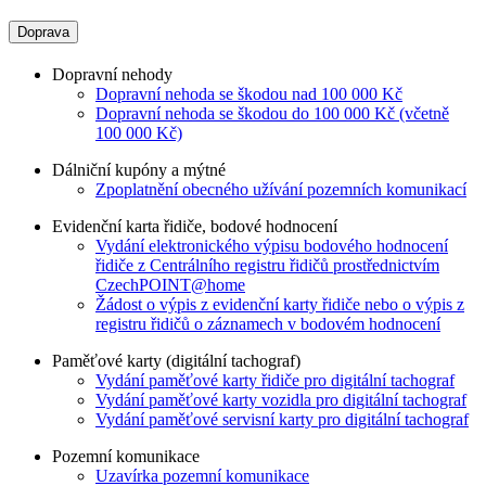
Doprava
Dopravní nehody
Dopravní nehoda se škodou nad 100 000 Kč
Dopravní nehoda se škodou do 100 000 Kč (včetně
100 000 Kč)
Dálniční kupóny a mýtné
Zpoplatnění obecného užívání pozemních komunikací
Evidenční karta řidiče, bodové hodnocení
Vydání elektronického výpisu bodového hodnocení
řidiče z Centrálního registru řidičů prostřednictvím
CzechPOINT@home
Žádost o výpis z evidenční karty řidiče nebo o výpis z
registru řidičů o záznamech v bodovém hodnocení
Paměťové karty (digitální tachograf)
Vydání paměťové karty řidiče pro digitální tachograf
Vydání paměťové karty vozidla pro digitální tachograf
Vydání paměťové servisní karty pro digitální tachograf
Pozemní komunikace
Uzavírka pozemní komunikace