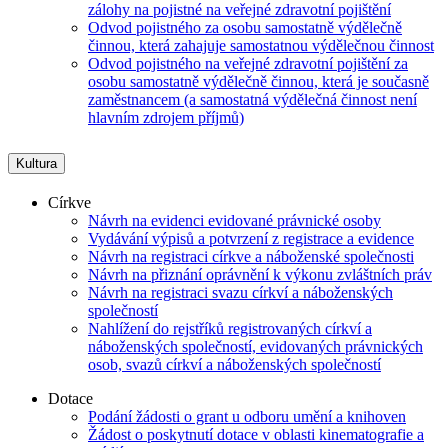
zálohy na pojistné na veřejné zdravotní pojištění
Odvod pojistného za osobu samostatně výdělečně
činnou, která zahajuje samostatnou výdělečnou činnost
Odvod pojistného na veřejné zdravotní pojištění za
osobu samostatně výdělečně činnou, která je současně
zaměstnancem (a samostatná výdělečná činnost není
hlavním zdrojem příjmů)
Kultura
Církve
Návrh na evidenci evidované právnické osoby
Vydávání výpisů a potvrzení z registrace a evidence
Návrh na registraci církve a náboženské společnosti
Návrh na přiznání oprávnění k výkonu zvláštních práv
Návrh na registraci svazu církví a náboženských
společností
Nahlížení do rejstříků registrovaných církví a
náboženských společností, evidovaných právnických
osob, svazů církví a náboženských společností
Dotace
Podání žádosti o grant u odboru umění a knihoven
Žádost o poskytnutí dotace v oblasti kinematografie a