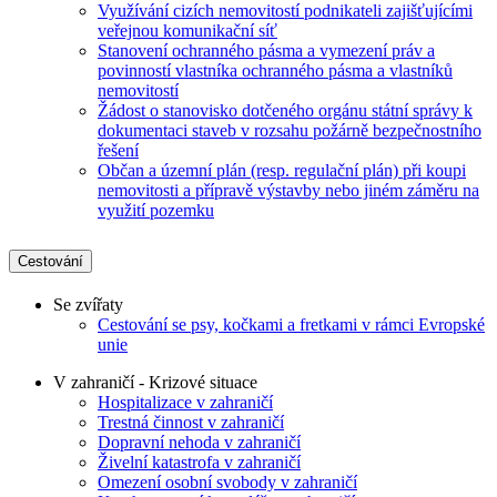
Využívání cizích nemovitostí podnikateli zajišťujícími
veřejnou komunikační síť
Stanovení ochranného pásma a vymezení práv a
povinností vlastníka ochranného pásma a vlastníků
nemovitostí
Žádost o stanovisko dotčeného orgánu státní správy k
dokumentaci staveb v rozsahu požárně bezpečnostního
řešení
Občan a územní plán (resp. regulační plán) při koupi
nemovitosti a přípravě výstavby nebo jiném záměru na
využití pozemku
Cestování
Se zvířaty
Cestování se psy, kočkami a fretkami v rámci Evropské
unie
V zahraničí - Krizové situace
Hospitalizace v zahraničí
Trestná činnost v zahraničí
Dopravní nehoda v zahraničí
Živelní katastrofa v zahraničí
Omezení osobní svobody v zahraničí