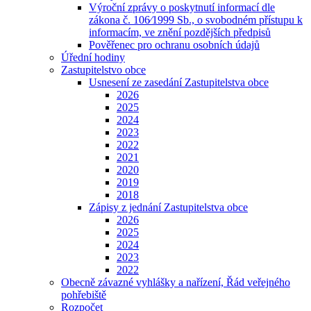
Výroční zprávy o poskytnutí informací dle
zákona č. 106⁄1999 Sb., o svobodném přístupu k
informacím, ve znění pozdějších předpisů
Pověřenec pro ochranu osobních údajů
Úřední hodiny
Zastupitelstvo obce
Usnesení ze zasedání Zastupitelstva obce
2026
2025
2024
2023
2022
2021
2020
2019
2018
Zápisy z jednání Zastupitelstva obce
2026
2025
2024
2023
2022
Obecně závazné vyhlášky a nařízení, Řád veřejného
pohřebiště
Rozpočet