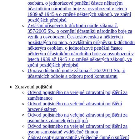
osobám, o jednorázové peněžní částce některým
účastníkům národního boje za osvobození v letech
1939 až 1945 a o změně některých zákonů, ve znění
pozdějších předpisů
Zvláštní příspěvek k důchodu podle zákona č.
357/2005 Sb., o ocenění účastníků národního boje za
vznik a osvobození Československa a některých
pozůstalých po nich, o zvláštním příspěvku k důchodu
některým osobám, o jednorázové peněžní částce
některým účastníkům národního boje za osvobození v
letech 1939 až 1945 a o změně některých zákonů, ve
znění pozdějších předpisů
Úprava důchodů podle zákona č. 262/2011 Sb., o
účastnících odboje a odporu proti komunismu
Zdravotní pojištění
Odvod pojistného na veřejné zdravotní pojištění za
zaměstnance
Odvod pojistného na veřejné zdravotní pojištění
hrazené státem
Odvod pojistného na veřejné zdravotní pojištění za
osobu bez zdanitelných příjmů
Odvod pojistného na veřejné zdravotní pojištění za
osobu samostatně výdělečně činnou
Žádost osoby samostatně výdělečně činné o snížení