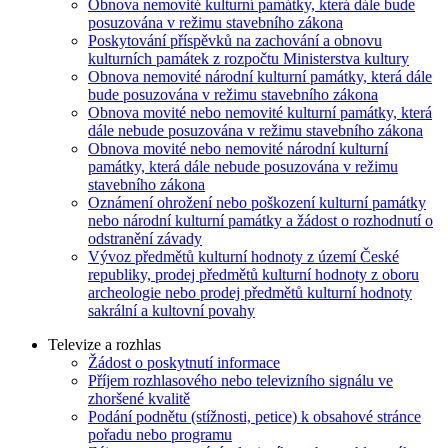
Obnova nemovité kulturní památky, která dále bude
posuzována v režimu stavebního zákona
Poskytování příspěvků na zachování a obnovu
kulturních památek z rozpočtu Ministerstva kultury
Obnova nemovité národní kulturní památky, která dále
bude posuzována v režimu stavebního zákona
Obnova movité nebo nemovité kulturní památky, která
dále nebude posuzována v režimu stavebního zákona
Obnova movité nebo nemovité národní kulturní
památky, která dále nebude posuzována v režimu
stavebního zákona
Oznámení ohrožení nebo poškození kulturní památky
nebo národní kulturní památky a žádost o rozhodnutí o
odstranění závady
Vývoz předmětů kulturní hodnoty z území České
republiky, prodej předmětů kulturní hodnoty z oboru
archeologie nebo prodej předmětů kulturní hodnoty
sakrální a kultovní povahy
Televize a rozhlas
Žádost o poskytnutí informace
Příjem rozhlasového nebo televizního signálu ve
zhoršené kvalitě
Podání podnětu (stížnosti, petice) k obsahové stránce
pořadu nebo programu