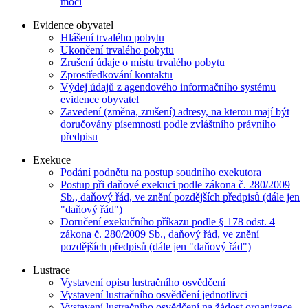
moci
Evidence obyvatel
Hlášení trvalého pobytu
Ukončení trvalého pobytu
Zrušení údaje o místu trvalého pobytu
Zprostředkování kontaktu
Výdej údajů z agendového informačního systému
evidence obyvatel
Zavedení (změna, zrušení) adresy, na kterou mají být
doručovány písemnosti podle zvláštního právního
předpisu
Exekuce
Podání podnětu na postup soudního exekutora
Postup při daňové exekuci podle zákona č. 280/2009
Sb., daňový řád, ve znění pozdějších předpisů (dále jen
"daňový řád")
Doručení exekučního příkazu podle § 178 odst. 4
zákona č. 280/2009 Sb., daňový řád, ve znění
pozdějších předpisů (dále jen "daňový řád")
Lustrace
Vystavení opisu lustračního osvědčení
Vystavení lustračního osvědčení jednotlivci
Vystavení lustračního osvědčení na žádost organizace