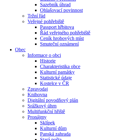
Sazebník úhrad
Ohlašovací povinnost
Tržní řád
Veřejné pohřebiště
Passport hřbitova
Řád veřejného pohřebiště
Ceník hrobových míst
Smuteční oznámení
Obec
Informace o obci
Historie
Charakteristika obce
Kulturní památky
Statistické údaje
Kostelce v ČR
Zpravodaj
Knihovna
Digitální povodňový plán
Srážkový úhrn
Multifunkční hřiště
Pronájmy
Sklípek
Kulturní dům
Panská zahrada
Stará pošta