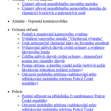
Úplatný převod nepotřebného movitého majetku
Úplatný převod nepotřebného nemovitého majetku do
vlastnictví fyzických a právnických osob
Armáda - Vojenská kontrarozvědka
Ochrana občanů
Podnět k instalování kamerového systému
Vyhlášení varovného signálu "Všeobecná výstraha"
Únik nebezpečné chemické látky do životního prostředí
Vyřazování stálých úkrytů civilní ochrany z evidence
úkrytového fondu
Údržba stálých úkrytů civilní ochrany - doporučený
postup pro vlastníky úkrytů
Postup občana, u kterého vznikl požár (nebyl-li požár
likvidován jednotkou požární ochrany)
Odcizení mobilního telefonu (zablokování nebo
odblokování mobilního telefonu Policií České
republiky)
Policie
Podání stížnosti na příslušníka či zaměstnance Policie
České republiky
Odcizení mobilního telefonu (zablokování nebo
odblokování mobilního telefonu Policií České