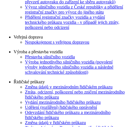
převzetí autovraku do zařízení ke sběru autovraků)
Vývoz silničního vozidla z České republiky a přidělení
registrační značky pro vývoz do jiného státu
Přidělení registrační značky vozidla a vydání
technického průkazu vozidla - v případě jejich ztráty,
poškození nebo odcizení
Veřejná doprava
Nespokojenost s veřejnou dopravou
Výroba a přestavba vozidla
Přestavba silničního vozidla
Výroba jednotlivého silničního vozidla (povolení
výroby jednotlivého silničního vozidla a následné
schvalování technické způsobilosti)
Řidičské průkazy
Změna údajů v mezinárodním řidičském průkazu
Ztráta, odcizení, poškození nebo zničení mezinárodního
řidičského průkazu
Vydání mezinárodního řidičského průkazu
Udělení (rozšíření) řidičského oprávnění
Odevzdání řidičského průkazu a mezinárodního
řidičského průkazu
Změna údajů v řidičském průkazu