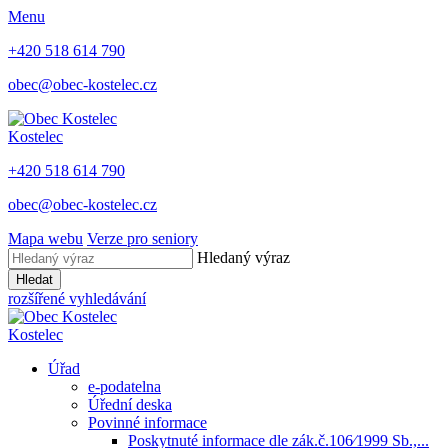
Menu
+420 518 614 790
obec@obec-kostelec.cz
Kostelec
+420 518 614 790
obec@obec-kostelec.cz
Mapa webu
Verze pro seniory
Hledaný výraz
Hledat
rozšířené vyhledávání
Kostelec
Úřad
e-podatelna
Úřední deska
Povinné informace
Poskytnuté informace dle zák.č.106⁄1999 Sb.,...