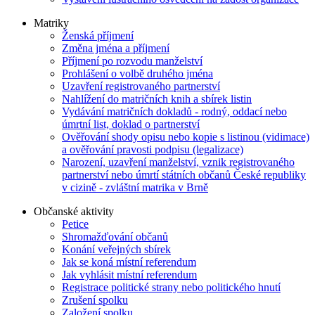
Matriky
Ženská příjmení
Změna jména a příjmení
Příjmení po rozvodu manželství
Prohlášení o volbě druhého jména
Uzavření registrovaného partnerství
Nahlížení do matričních knih a sbírek listin
Vydávání matričních dokladů - rodný, oddací nebo
úmrtní list, doklad o partnerství
Ověřování shody opisu nebo kopie s listinou (vidimace)
a ověřování pravosti podpisu (legalizace)
Narození, uzavření manželství, vznik registrovaného
partnerství nebo úmrtí státních občanů České republiky
v cizině - zvláštní matrika v Brně
Občanské aktivity
Petice
Shromažďování občanů
Konání veřejných sbírek
Jak se koná místní referendum
Jak vyhlásit místní referendum
Registrace politické strany nebo politického hnutí
Zrušení spolku
Založení spolku