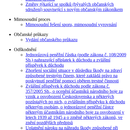
Změny týkající se spolků (bývalých občanských
sdružení) související s novým občanským zákoníkem
Mimosoudní proces
Mimosoudní řešení sporu, mimosoudní vyrovnání
Občanské průkazy
Vydání občanského průkazu
Odškodnění
Jednorázová peněžní částka (podle zákona č. 108/2009
Sb.) nahrazující příplatek k důchodu a zvláštní
příspěvek k důchodu
Zhoršení sociální situace v důsledku škody na zdraví
způsobené trestným činem, které zakládá právo na
poskytnutí peněžité pomoci obětem trestné činnosti
Zvláštní příspěvek k důchodu podle zákona č.
357/2005 Sb., o ocenění účastníků národního boje za
vznik a osvobození Československa a některých
pozůstalých po nich, o zvláštním příspěvku k důchodu
některým osobám, o jednorázové peněžní částce
některým účastníkům národního boje za osvobození v
letech 1939 až 1945 a o změně některých zákonů, ve
znění pozdějších předpisů
Uplatnění nároku na náhradu škody způsobené při