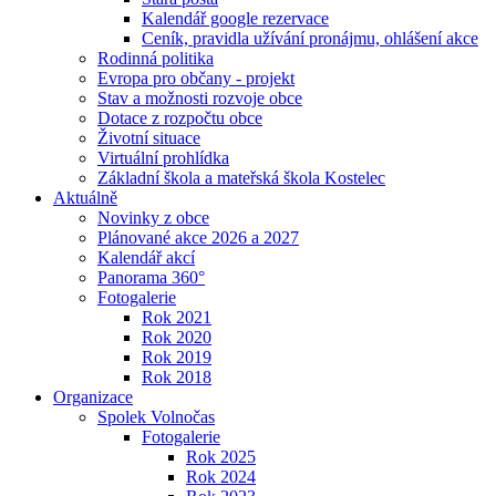
Kalendář google rezervace
Ceník, pravidla užívání pronájmu, ohlášení akce
Rodinná politika
Evropa pro občany - projekt
Stav a možnosti rozvoje obce
Dotace z rozpočtu obce
Životní situace
Virtuální prohlídka
Základní škola a mateřská škola Kostelec
Aktuálně
Novinky z obce
Plánované akce 2026 a 2027
Kalendář akcí
Panorama 360°
Fotogalerie
Rok 2021
Rok 2020
Rok 2019
Rok 2018
Organizace
Spolek Volnočas
Fotogalerie
Rok 2025
Rok 2024