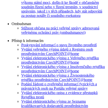
výkonu státní moci, došlo-li ke škodě v občanském
soudním řízení nebo v řízení trestním, v soudnictví
správním, jakož i v těch případech, kdy stát odpovídá
za postup notáře či soudního exekutora
Ombudsman
Stížnost občana na práci veřejné správy adresovaná
veřejnému ochránci práv (ombudsmanovi)
Přístup k informacím
Poskytování informací o stavu životního prostředí
Vydání veřejného výpisu údajů z Registru osob
prostřednictvím CzechPOINT@home
Vydání elektronického výpisu z Veřejného rejstříku
prostřednictvím CzechPOINT@home
Vydání elektronického výpisu z Insolvenčního rejstříku
prostřednictvím CzechPOINT@home
Vydání elektronického výpisu z Živnostenského
rejstříku prostřednictvím CzechPOINT@home
Podání žádosti o zveřejnění informací fyzických a
právnických osob na Portálu veřejné správy
Vydání elektronického opisu z evidence přestupků
Rejstříku trestů
Vydání elektronického výpisu ze Seznamu
kvalifikovaných dodavatelů prostřednictvím