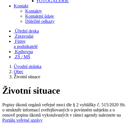
FOTOGALERIE
Kontakt
Kontakty
Kontaktní údaje
Důležité odkazy
Úřední deska
Zpravodaj
Firmy
a podnikatelé
Knihovna
ZŠ / MŠ
Úvodní stránka
Obec
Životní situace
Životní situace
Popisy úkonů orgánů veřejné moci dle § 2 vyhlášky č. 515/2020 Sb.
o struktuře informací zveřejňovaných o povinném subjektu a o
osnově popisu úkonů vykonávaných v rámci agendy naleznete na
Portálu veřejné správy