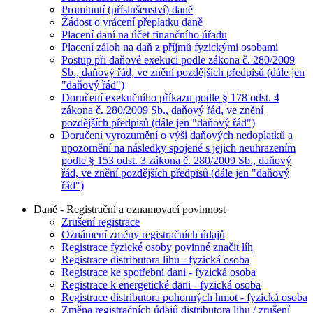
Prominutí (příslušenství) daně
Žádost o vrácení přeplatku daně
Placení daní na účet finančního úřadu
Placení záloh na daň z příjmů fyzickými osobami
Postup při daňové exekuci podle zákona č. 280/2009
Sb., daňový řád, ve znění pozdějších předpisů (dále jen
"daňový řád")
Doručení exekučního příkazu podle § 178 odst. 4
zákona č. 280/2009 Sb., daňový řád, ve znění
pozdějších předpisů (dále jen "daňový řád")
Doručení vyrozumění o výši daňových nedoplatků a
upozornění na následky spojené s jejich neuhrazením
podle § 153 odst. 3 zákona č. 280/2009 Sb., daňový
řád, ve znění pozdějších předpisů (dále jen "daňový
řád")
Daně - Registrační a oznamovací povinnost
Zrušení registrace
Oznámení změny registračních údajů
Registrace fyzické osoby povinné značit líh
Registrace distributora lihu - fyzická osoba
Registrace ke spotřební dani - fyzická osoba
Registrace k energetické dani - fyzická osoba
Registrace distributora pohonných hmot - fyzická osoba
Změna registračních údajů distributora lihu / zrušení