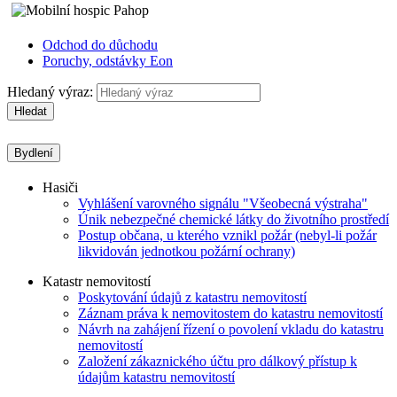
Odchod do důchodu
Poruchy, odstávky Eon
Hledaný výraz:
Hledat
Bydlení
Hasiči
Vyhlášení varovného signálu "Všeobecná výstraha"
Únik nebezpečné chemické látky do životního prostředí
Postup občana, u kterého vznikl požár (nebyl-li požár
likvidován jednotkou požární ochrany)
Katastr nemovitostí
Poskytování údajů z katastru nemovitostí
Záznam práva k nemovitostem do katastru nemovitostí
Návrh na zahájení řízení o povolení vkladu do katastru
nemovitostí
Založení zákaznického účtu pro dálkový přístup k
údajům katastru nemovitostí