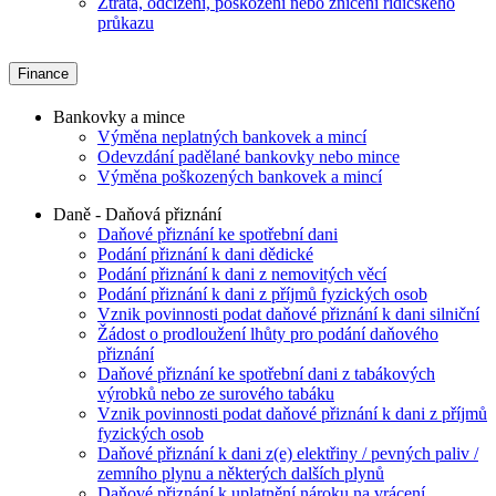
Ztráta, odcizení, poškození nebo zničení řidičského
průkazu
Finance
Bankovky a mince
Výměna neplatných bankovek a mincí
Odevzdání padělané bankovky nebo mince
Výměna poškozených bankovek a mincí
Daně - Daňová přiznání
Daňové přiznání ke spotřební dani
Podání přiznání k dani dědické
Podání přiznání k dani z nemovitých věcí
Podání přiznání k dani z příjmů fyzických osob
Vznik povinnosti podat daňové přiznání k dani silniční
Žádost o prodloužení lhůty pro podání daňového
přiznání
Daňové přiznání ke spotřební dani z tabákových
výrobků nebo ze surového tabáku
Vznik povinnosti podat daňové přiznání k dani z příjmů
fyzických osob
Daňové přiznání k dani z(e) elektřiny / pevných paliv /
zemního plynu a některých dalších plynů
Daňové přiznání k uplatnění nároku na vrácení