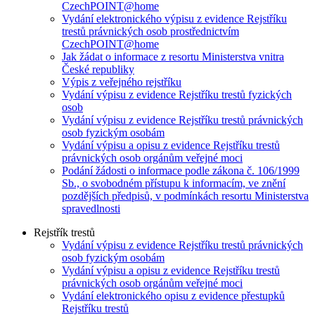
CzechPOINT@home
Vydání elektronického výpisu z evidence Rejstříku
trestů právnických osob prostřednictvím
CzechPOINT@home
Jak žádat o informace z resortu Ministerstva vnitra
České republiky
Výpis z veřejného rejstříku
Vydání výpisu z evidence Rejstříku trestů fyzických
osob
Vydání výpisu z evidence Rejstříku trestů právnických
osob fyzickým osobám
Vydání výpisu a opisu z evidence Rejstříku trestů
právnických osob orgánům veřejné moci
Podání žádosti o informace podle zákona č. 106/1999
Sb., o svobodném přístupu k informacím, ve znění
pozdějších předpisů, v podmínkách resortu Ministerstva
spravedlnosti
Rejstřík trestů
Vydání výpisu z evidence Rejstříku trestů právnických
osob fyzickým osobám
Vydání výpisu a opisu z evidence Rejstříku trestů
právnických osob orgánům veřejné moci
Vydání elektronického opisu z evidence přestupků
Rejstříku trestů