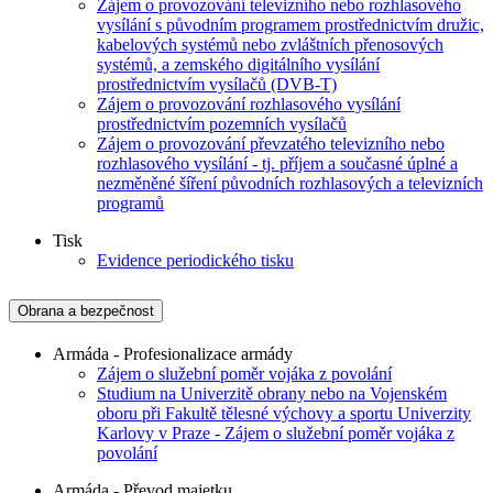
Zájem o provozování televizního nebo rozhlasového
vysílání s původním programem prostřednictvím družic,
kabelových systémů nebo zvláštních přenosových
systémů, a zemského digitálního vysílání
prostřednictvím vysílačů (DVB-T)
Zájem o provozování rozhlasového vysílání
prostřednictvím pozemních vysílačů
Zájem o provozování převzatého televizního nebo
rozhlasového vysílání - tj. příjem a současné úplné a
nezměněné šíření původních rozhlasových a televizních
programů
Tisk
Evidence periodického tisku
Obrana a bezpečnost
Armáda - Profesionalizace armády
Zájem o služební poměr vojáka z povolání
Studium na Univerzitě obrany nebo na Vojenském
oboru při Fakultě tělesné výchovy a sportu Univerzity
Karlovy v Praze - Zájem o služební poměr vojáka z
povolání
Armáda - Převod majetku