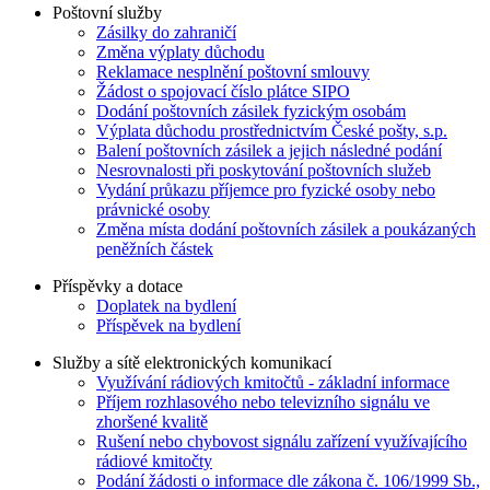
Poštovní služby
Zásilky do zahraničí
Změna výplaty důchodu
Reklamace nesplnění poštovní smlouvy
Žádost o spojovací číslo plátce SIPO
Dodání poštovních zásilek fyzickým osobám
Výplata důchodu prostřednictvím České pošty, s.p.
Balení poštovních zásilek a jejich následné podání
Nesrovnalosti při poskytování poštovních služeb
Vydání průkazu příjemce pro fyzické osoby nebo
právnické osoby
Změna místa dodání poštovních zásilek a poukázaných
peněžních částek
Příspěvky a dotace
Doplatek na bydlení
Příspěvek na bydlení
Služby a sítě elektronických komunikací
Využívání rádiových kmitočtů - základní informace
Příjem rozhlasového nebo televizního signálu ve
zhoršené kvalitě
Rušení nebo chybovost signálu zařízení využívajícího
rádiové kmitočty
Podání žádosti o informace dle zákona č. 106/1999 Sb.,