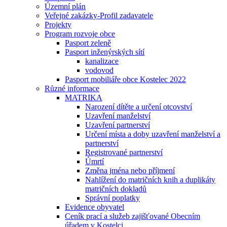
Územní plán
Veřejné zakázky-Profil zadavatele
Projekty
Program rozvoje obce
Pasport zeleně
Pasport inženýrských sítí
kanalizace
vodovod
Pasport mobiliáře obce Kostelec 2022
Různé informace
MATRIKA
Narození dítěte a určení otcovství
Uzavření manželství
Uzavření partnerství
Určení místa a doby uzavření manželství a
partnerství
Registrované partnerství
Úmrtí
Změna jména nebo příjmení
Nahlížení do matričních knih a duplikáty
matričních dokladů
Správní poplatky
Evidence obyvatel
Ceník prací a služeb zajišťované Obecním
úřadem v Kostelci