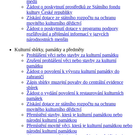
médií
Žádost o poskytnutí prostředků ze Státního fondu
kultury České republiky
Získání dotace ze státního rozpočtu na ochranu
movitého kulturního dědictví
Žádost o poskytnutí dotace v programu podpory
rozšiřování a přijímání informací v jazycích
národnostních menšin
Kulturní sbírky, památky a předměty
Prohlášení věci nebo stavby za kulturní památku
Zrušení prohlášení věci nebo stavby za kulturní
památku
Žádost o povolení k vývozu kulturní památky do
zahraničí
Zápis sbírky muzejní povahy do centrální evidence
sbírek
Žádost o vydání povolení k restaurování kulturních
památek
Získání dotace ze státního rozpočtu na ochranu
movitého kulturního dědictví
Přemístění stavby, která je kulturní památkou nebo
národní kulturní památkou
Přemístění movité věci, která je kulturní památkou nebo
národní kulturní památkou