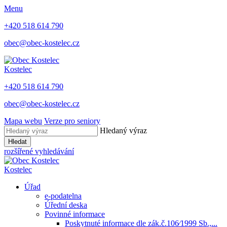
Menu
+420 518 614 790
obec@obec-kostelec.cz
Kostelec
+420 518 614 790
obec@obec-kostelec.cz
Mapa webu
Verze pro seniory
Hledaný výraz
Hledat
rozšířené vyhledávání
Kostelec
Úřad
e-podatelna
Úřední deska
Povinné informace
Poskytnuté informace dle zák.č.106⁄1999 Sb.,...