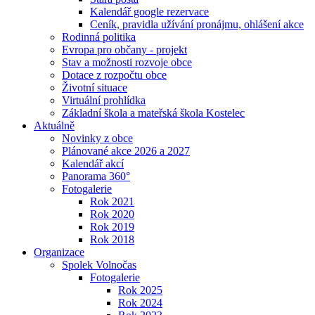
Kalendář google rezervace
Ceník, pravidla užívání pronájmu, ohlášení akce
Rodinná politika
Evropa pro občany - projekt
Stav a možnosti rozvoje obce
Dotace z rozpočtu obce
Životní situace
Virtuální prohlídka
Základní škola a mateřská škola Kostelec
Aktuálně
Novinky z obce
Plánované akce 2026 a 2027
Kalendář akcí
Panorama 360°
Fotogalerie
Rok 2021
Rok 2020
Rok 2019
Rok 2018
Organizace
Spolek Volnočas
Fotogalerie
Rok 2025
Rok 2024