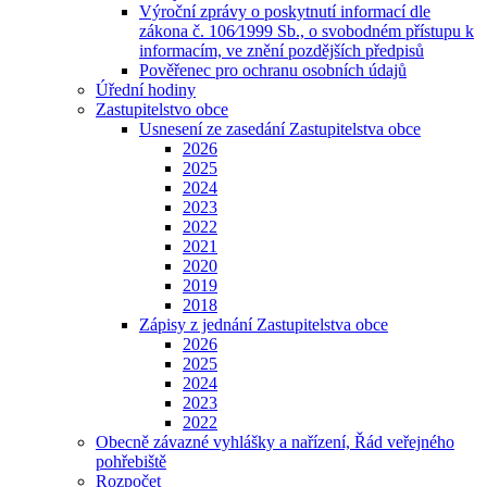
Výroční zprávy o poskytnutí informací dle
zákona č. 106⁄1999 Sb., o svobodném přístupu k
informacím, ve znění pozdějších předpisů
Pověřenec pro ochranu osobních údajů
Úřední hodiny
Zastupitelstvo obce
Usnesení ze zasedání Zastupitelstva obce
2026
2025
2024
2023
2022
2021
2020
2019
2018
Zápisy z jednání Zastupitelstva obce
2026
2025
2024
2023
2022
Obecně závazné vyhlášky a nařízení, Řád veřejného
pohřebiště
Rozpočet