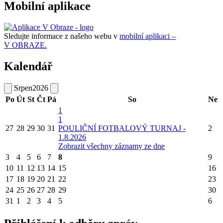
Mobilní aplikace
Sledujte informace z našeho webu v
mobilní aplikaci –
V OBRAZE.
Kalendář
Srpen
2026
Po
Út
St
Čt
Pá
So
Ne
1
1
27
28
29
30
31
POULIČNÍ FOTBALOVÝ TURNAJ -
2
1.8.2026
Zobrazit všechny záznamy ze dne
3
4
5
6
7
8
9
10
11
12
13
14
15
16
17
18
19
20
21
22
23
24
25
26
27
28
29
30
31
1
2
3
4
5
6