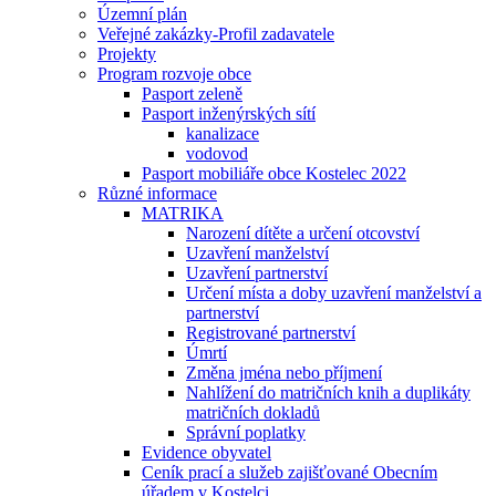
Územní plán
Veřejné zakázky-Profil zadavatele
Projekty
Program rozvoje obce
Pasport zeleně
Pasport inženýrských sítí
kanalizace
vodovod
Pasport mobiliáře obce Kostelec 2022
Různé informace
MATRIKA
Narození dítěte a určení otcovství
Uzavření manželství
Uzavření partnerství
Určení místa a doby uzavření manželství a
partnerství
Registrované partnerství
Úmrtí
Změna jména nebo příjmení
Nahlížení do matričních knih a duplikáty
matričních dokladů
Správní poplatky
Evidence obyvatel
Ceník prací a služeb zajišťované Obecním
úřadem v Kostelci