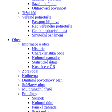
Sazebník úhrad
Ohlašovací povinnost
Tržní řád
Veřejné pohřebiště
Passport hřbitova
Řád veřejného pohřebiště
Ceník hrobových míst
Smuteční oznámení
Obec
Informace o obci
Historie
Charakteristika obce
Kulturní památky
Statistické údaje
Kostelce v ČR
Zpravodaj
Knihovna
Digitální povodňový plán
Srážkový úhrn
Multifunkční hřiště
Pronájmy
Sklípek
Kulturní dům
Panská zahrada
Stará pošta