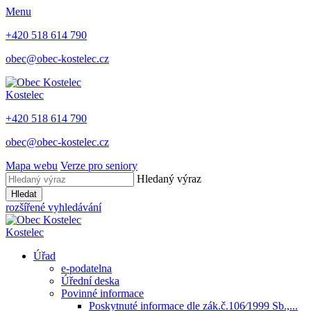
Menu
+420 518 614 790
obec@obec-kostelec.cz
Kostelec
+420 518 614 790
obec@obec-kostelec.cz
Mapa webu
Verze pro seniory
Hledaný výraz
Hledat
rozšířené vyhledávání
Kostelec
Úřad
e-podatelna
Úřední deska
Povinné informace
Poskytnuté informace dle zák.č.106⁄1999 Sb.,...