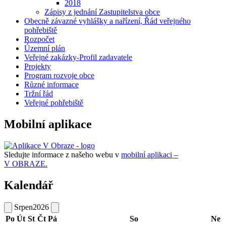
2018
Zápisy z jednání Zastupitelstva obce
Obecně závazné vyhlášky a nařízení, Řád veřejného
pohřebiště
Rozpočet
Územní plán
Veřejné zakázky-Profil zadavatele
Projekty
Program rozvoje obce
Různé informace
Tržní řád
Veřejné pohřebiště
Mobilní aplikace
Sledujte informace z našeho webu v
mobilní aplikaci –
V OBRAZE.
Kalendář
Srpen
2026
Po
Út
St
Čt
Pá
So
Ne