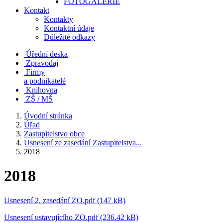
FOTOGALERIE
Kontakt
Kontakty
Kontaktní údaje
Důležité odkazy
Úřední deska
Zpravodaj
Firmy
a podnikatelé
Knihovna
ZŠ / MŠ
Úvodní stránka
Úřad
Zastupitelstvo obce
Usnesení ze zasedání Zastupitelstva...
2018
2018
Usnesení 2. zasedání ZO.pdf (147 kB)
Usnesení ustavujícího ZO.pdf (236.42 kB)