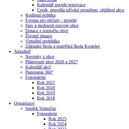
Kalendář google rezervace
Ceník, pravidla užívání pronájmu, ohlášení akce
Rodinná politika
Evropa pro občany - projekt
Stav a možnosti rozvoje obce
Dotace z rozpočtu obce
Životní situace
Virtuální prohlídka
Základní škola a mateřská škola Kostelec
Aktuálně
Novinky z obce
Plánované akce 2026 a 2027
Kalendář akcí
Panorama 360°
Fotogalerie
Rok 2021
Rok 2020
Rok 2019
Rok 2018
Organizace
Spolek Volnočas
Fotogalerie
Rok 2025
Rok 2024