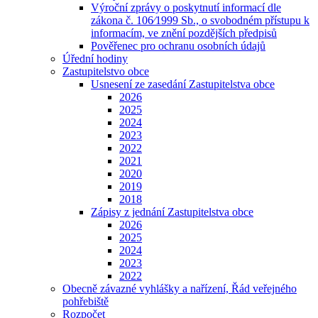
Výroční zprávy o poskytnutí informací dle
zákona č. 106⁄1999 Sb., o svobodném přístupu k
informacím, ve znění pozdějších předpisů
Pověřenec pro ochranu osobních údajů
Úřední hodiny
Zastupitelstvo obce
Usnesení ze zasedání Zastupitelstva obce
2026
2025
2024
2023
2022
2021
2020
2019
2018
Zápisy z jednání Zastupitelstva obce
2026
2025
2024
2023
2022
Obecně závazné vyhlášky a nařízení, Řád veřejného
pohřebiště
Rozpočet