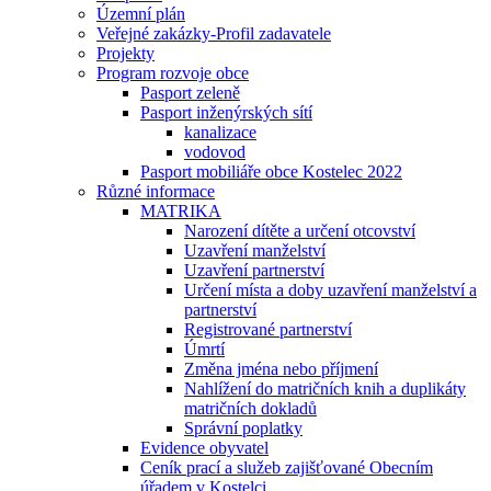
Územní plán
Veřejné zakázky-Profil zadavatele
Projekty
Program rozvoje obce
Pasport zeleně
Pasport inženýrských sítí
kanalizace
vodovod
Pasport mobiliáře obce Kostelec 2022
Různé informace
MATRIKA
Narození dítěte a určení otcovství
Uzavření manželství
Uzavření partnerství
Určení místa a doby uzavření manželství a
partnerství
Registrované partnerství
Úmrtí
Změna jména nebo příjmení
Nahlížení do matričních knih a duplikáty
matričních dokladů
Správní poplatky
Evidence obyvatel
Ceník prací a služeb zajišťované Obecním
úřadem v Kostelci