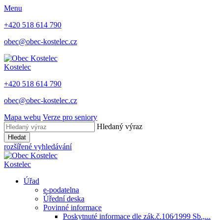
Menu
+420 518 614 790
obec@obec-kostelec.cz
Kostelec
+420 518 614 790
obec@obec-kostelec.cz
Mapa webu
Verze pro seniory
Hledaný výraz
Hledat
rozšířené vyhledávání
Kostelec
Úřad
e-podatelna
Úřední deska
Povinné informace
Poskytnuté informace dle zák.č.106⁄1999 Sb.,...