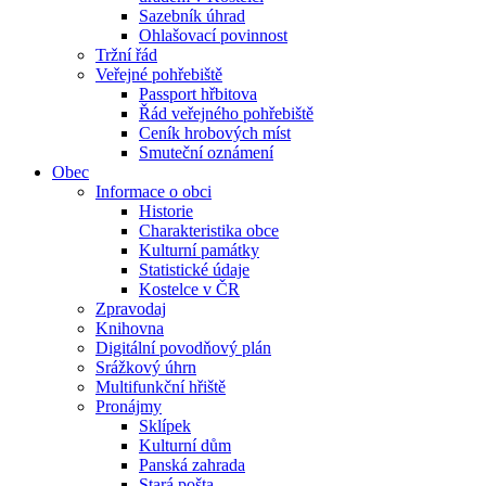
Sazebník úhrad
Ohlašovací povinnost
Tržní řád
Veřejné pohřebiště
Passport hřbitova
Řád veřejného pohřebiště
Ceník hrobových míst
Smuteční oznámení
Obec
Informace o obci
Historie
Charakteristika obce
Kulturní památky
Statistické údaje
Kostelce v ČR
Zpravodaj
Knihovna
Digitální povodňový plán
Srážkový úhrn
Multifunkční hřiště
Pronájmy
Sklípek
Kulturní dům
Panská zahrada
Stará pošta