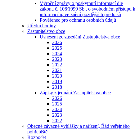
Výroční zprávy o poskytnutí informací dle
zákona č. 106⁄1999 Sb., o svobodném přístupu k
informacím, ve znění pozdějších předpisů
Pověřenec pro ochranu osobních údajů
Úřední hodiny
Zastupitelstvo obce
Usnesení ze zasedání Zastupitelstva obce
2026
2025
2024
2023
2022
2021
2020
2019
2018
Zápisy z jednání Zastupitelstva obce
2026
2025
2024
2023
2022
Obecně závazné vyhlášky a nařízení, Řád veřejného
pohřebiště
Rozpočet