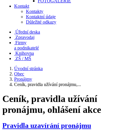
FOTOGALERIE
Kontakt
Kontakty
Kontaktní údaje
Důležité odkazy
Úřední deska
Zpravodaj
Firmy
a podnikatelé
Knihovna
ZŠ / MŠ
Úvodní stránka
Obec
Pronájmy
Ceník, pravidla užívání pronájmu,...
Ceník, pravidla užívání
pronájmu, ohlášení akce
Pravidla uzavírání pronájmu