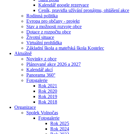
Kalendář google rezervace
Ceník, pravidla užívání pronájmu, ohlášení akce
Rodinná politika
Evropa pro občany - projekt
Stav a možnosti rozvoje obce
Dotace z rozpočtu obce
Životní situace
Virtuální prohlídka
Základní škola a mateřská škola Kostelec
Aktuálně
Novinky z obce
Plánované akce 2026 a 2027
Kalendář akcí
Panorama 360°
Fotogalerie
Rok 2021
Rok 2020
Rok 2019
Rok 2018
Organizace
Spolek Volnočas
Fotogalerie
Rok 2025
Rok 2024