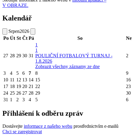
V OBRAZE.
Kalendář
Srpen
2026
Po
Út
St
Čt
Pá
So
Ne
1
1
27
28
29
30
31
POULIČNÍ FOTBALOVÝ TURNAJ -
2
1.8.2026
Zobrazit všechny záznamy ze dne
3
4
5
6
7
8
9
10
11
12
13
14
15
16
17
18
19
20
21
22
23
24
25
26
27
28
29
30
31
1
2
3
4
5
6
Přihlášení k odběru zpráv
Dostávejte
informace z našeho webu
prostřednictvím e-mailů
Chci se zaregistrovat