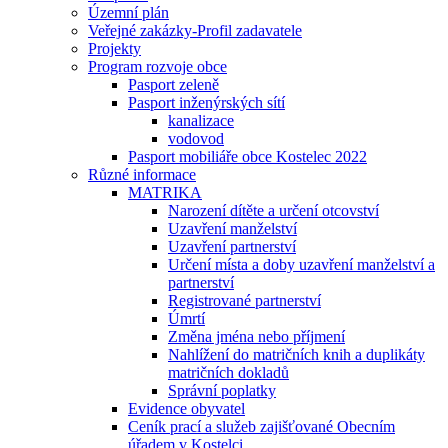
Územní plán
Veřejné zakázky-Profil zadavatele
Projekty
Program rozvoje obce
Pasport zeleně
Pasport inženýrských sítí
kanalizace
vodovod
Pasport mobiliáře obce Kostelec 2022
Různé informace
MATRIKA
Narození dítěte a určení otcovství
Uzavření manželství
Uzavření partnerství
Určení místa a doby uzavření manželství a
partnerství
Registrované partnerství
Úmrtí
Změna jména nebo příjmení
Nahlížení do matričních knih a duplikáty
matričních dokladů
Správní poplatky
Evidence obyvatel
Ceník prací a služeb zajišťované Obecním
úřadem v Kostelci