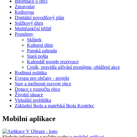
Informace o obci
Zpravodaj
Knihovna
Digitální povodňový plán
Srážkový úhrn
Multifunkční hřiště
Pronájmy
Sklípek
Kulturní dům
Panská zahrada
Stará pošta
Kalendář google rezervace
Ceník, pravidla užívání pronájmu, ohlášení akce
Rodinná politika
Evropa pro občany - projekt
Stav a možnosti rozvoje obce
Dotace z rozpočtu obce
Životní situace
Virtuální prohlídka
Základní škola a mateřská škola Kostelec
Mobilní aplikace
Sledujte informace z našeho webu v
mobilní aplikaci –