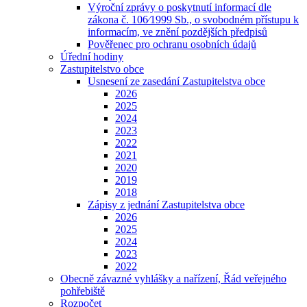
Výroční zprávy o poskytnutí informací dle
zákona č. 106⁄1999 Sb., o svobodném přístupu k
informacím, ve znění pozdějších předpisů
Pověřenec pro ochranu osobních údajů
Úřední hodiny
Zastupitelstvo obce
Usnesení ze zasedání Zastupitelstva obce
2026
2025
2024
2023
2022
2021
2020
2019
2018
Zápisy z jednání Zastupitelstva obce
2026
2025
2024
2023
2022
Obecně závazné vyhlášky a nařízení, Řád veřejného
pohřebiště
Rozpočet