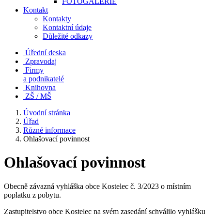
FOTOGALERIE
Kontakt
Kontakty
Kontaktní údaje
Důležité odkazy
Úřední deska
Zpravodaj
Firmy
a podnikatelé
Knihovna
ZŠ / MŠ
Úvodní stránka
Úřad
Různé informace
Ohlašovací povinnost
Ohlašovací povinnost
Obecně závazná vyhláška obce Kostelec č. 3/2023 o místním
poplatku z pobytu.
Zastupitelstvo obce Kostelec na svém zasedání schválilo vyhlášku