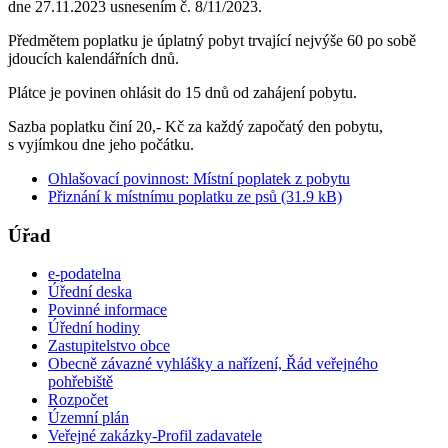
dne 27.11.2023 usnesením č. 8/11/2023.
Předmětem poplatku je úplatný pobyt trvající nejvýše 60 po sobě
jdoucích kalendářních dnů.
Plátce je povinen ohlásit do 15 dnů od zahájení pobytu.
Sazba poplatku činí 20,- Kč za každý započatý den pobytu,
s vyjímkou dne jeho počátku.
Ohlašovací povinnost: Místní poplatek z pobytu
Přiznání k místnímu poplatku ze psů (31.9 kB)
Úřad
e-podatelna
Úřední deska
Povinné informace
Úřední hodiny
Zastupitelstvo obce
Obecně závazné vyhlášky a nařízení, Řád veřejného
pohřebiště
Rozpočet
Územní plán
Veřejné zakázky-Profil zadavatele