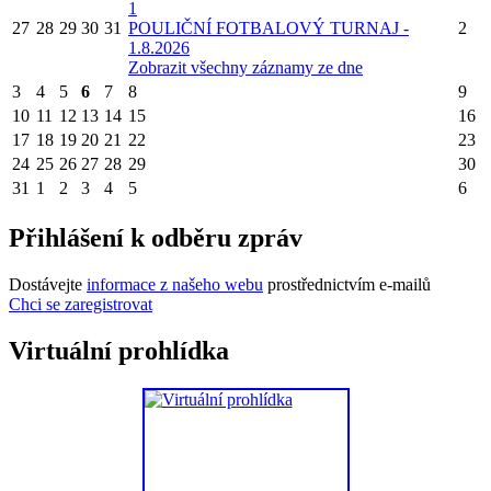
1
27
28
29
30
31
POULIČNÍ FOTBALOVÝ TURNAJ -
2
1.8.2026
Zobrazit všechny záznamy ze dne
3
4
5
6
7
8
9
10
11
12
13
14
15
16
17
18
19
20
21
22
23
24
25
26
27
28
29
30
31
1
2
3
4
5
6
Přihlášení k odběru zpráv
Dostávejte
informace z našeho webu
prostřednictvím e-mailů
Chci se zaregistrovat
Virtuální prohlídka