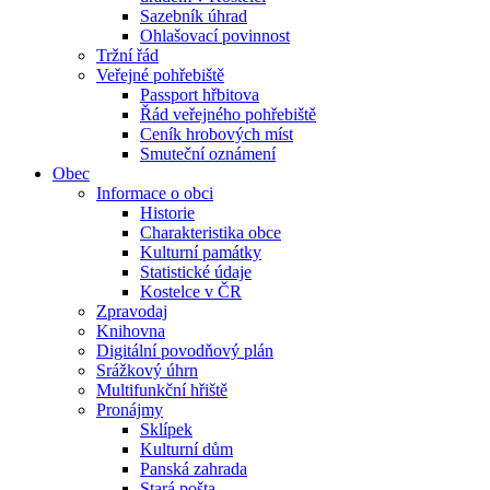
Sazebník úhrad
Ohlašovací povinnost
Tržní řád
Veřejné pohřebiště
Passport hřbitova
Řád veřejného pohřebiště
Ceník hrobových míst
Smuteční oznámení
Obec
Informace o obci
Historie
Charakteristika obce
Kulturní památky
Statistické údaje
Kostelce v ČR
Zpravodaj
Knihovna
Digitální povodňový plán
Srážkový úhrn
Multifunkční hřiště
Pronájmy
Sklípek
Kulturní dům
Panská zahrada
Stará pošta