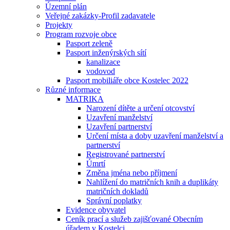
Územní plán
Veřejné zakázky-Profil zadavatele
Projekty
Program rozvoje obce
Pasport zeleně
Pasport inženýrských sítí
kanalizace
vodovod
Pasport mobiliáře obce Kostelec 2022
Různé informace
MATRIKA
Narození dítěte a určení otcovství
Uzavření manželství
Uzavření partnerství
Určení místa a doby uzavření manželství a
partnerství
Registrované partnerství
Úmrtí
Změna jména nebo příjmení
Nahlížení do matričních knih a duplikáty
matričních dokladů
Správní poplatky
Evidence obyvatel
Ceník prací a služeb zajišťované Obecním
úřadem v Kostelci