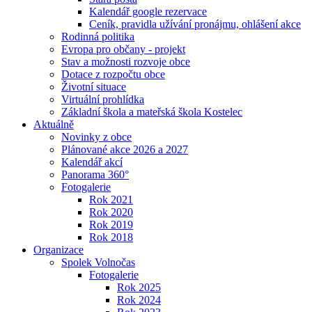
Kalendář google rezervace
Ceník, pravidla užívání pronájmu, ohlášení akce
Rodinná politika
Evropa pro občany - projekt
Stav a možnosti rozvoje obce
Dotace z rozpočtu obce
Životní situace
Virtuální prohlídka
Základní škola a mateřská škola Kostelec
Aktuálně
Novinky z obce
Plánované akce 2026 a 2027
Kalendář akcí
Panorama 360°
Fotogalerie
Rok 2021
Rok 2020
Rok 2019
Rok 2018
Organizace
Spolek Volnočas
Fotogalerie
Rok 2025
Rok 2024