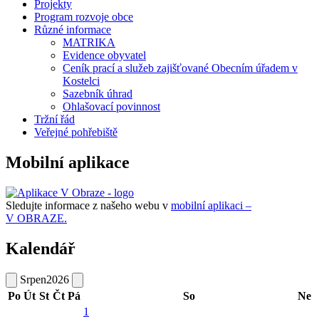
Projekty
Program rozvoje obce
Různé informace
MATRIKA
Evidence obyvatel
Ceník prací a služeb zajišťované Obecním úřadem v
Kostelci
Sazebník úhrad
Ohlašovací povinnost
Tržní řád
Veřejné pohřebiště
Mobilní aplikace
Sledujte informace z našeho webu v
mobilní aplikaci –
V OBRAZE.
Kalendář
Srpen
2026
Po
Út
St
Čt
Pá
So
Ne
1