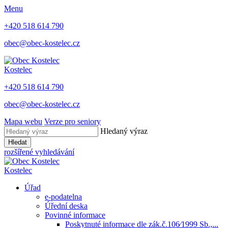
Menu
+420 518 614 790
obec@obec-kostelec.cz
Kostelec
+420 518 614 790
obec@obec-kostelec.cz
Mapa webu
Verze pro seniory
Hledaný výraz
Hledat
rozšířené vyhledávání
Kostelec
Úřad
e-podatelna
Úřední deska
Povinné informace
Poskytnuté informace dle zák.č.106⁄1999 Sb.,...