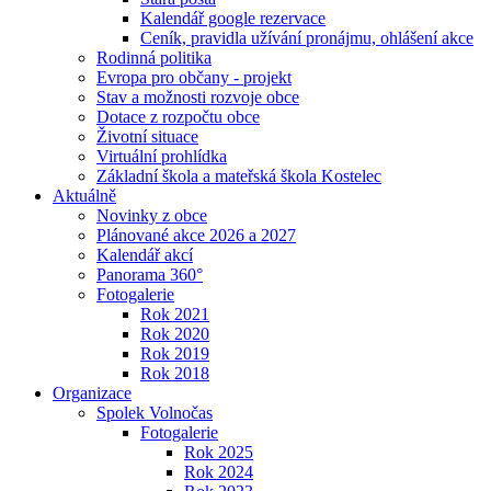
Kalendář google rezervace
Ceník, pravidla užívání pronájmu, ohlášení akce
Rodinná politika
Evropa pro občany - projekt
Stav a možnosti rozvoje obce
Dotace z rozpočtu obce
Životní situace
Virtuální prohlídka
Základní škola a mateřská škola Kostelec
Aktuálně
Novinky z obce
Plánované akce 2026 a 2027
Kalendář akcí
Panorama 360°
Fotogalerie
Rok 2021
Rok 2020
Rok 2019
Rok 2018
Organizace
Spolek Volnočas
Fotogalerie
Rok 2025
Rok 2024