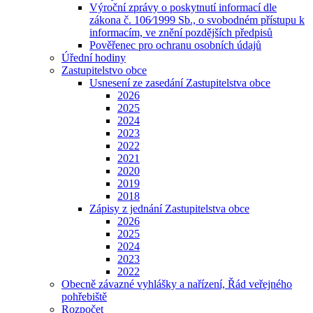
Výroční zprávy o poskytnutí informací dle
zákona č. 106⁄1999 Sb., o svobodném přístupu k
informacím, ve znění pozdějších předpisů
Pověřenec pro ochranu osobních údajů
Úřední hodiny
Zastupitelstvo obce
Usnesení ze zasedání Zastupitelstva obce
2026
2025
2024
2023
2022
2021
2020
2019
2018
Zápisy z jednání Zastupitelstva obce
2026
2025
2024
2023
2022
Obecně závazné vyhlášky a nařízení, Řád veřejného
pohřebiště
Rozpočet