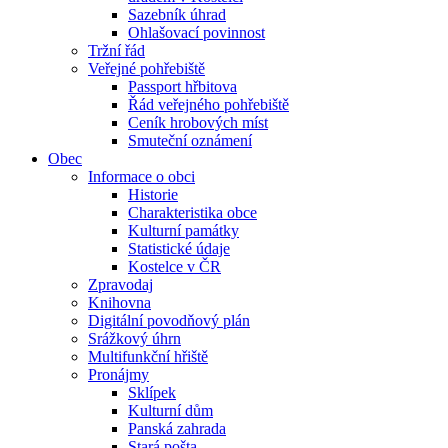
Sazebník úhrad
Ohlašovací povinnost
Tržní řád
Veřejné pohřebiště
Passport hřbitova
Řád veřejného pohřebiště
Ceník hrobových míst
Smuteční oznámení
Obec
Informace o obci
Historie
Charakteristika obce
Kulturní památky
Statistické údaje
Kostelce v ČR
Zpravodaj
Knihovna
Digitální povodňový plán
Srážkový úhrn
Multifunkční hřiště
Pronájmy
Sklípek
Kulturní dům
Panská zahrada
Stará pošta