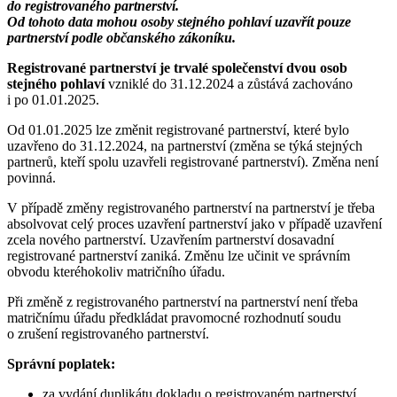
do registrovaného partnerství.
Od tohoto data mohou osoby stejného pohlaví uzavřít pouze
partnerství podle občanského zákoníku.
Registrované partnerství je trvalé společenství dvou osob
stejného pohlaví
vzniklé do 31.12.2024 a zůstává zachováno
i po 01.01.2025.
Od 01.01.2025 lze změnit registrované partnerství, které bylo
uzavřeno do 31.12.2024, na partnerství (změna se týká stejných
partnerů, kteří spolu uzavřeli registrované partnerství). Změna není
povinná.
V případě změny registrovaného partnerství na partnerství je třeba
absolvovat celý proces uzavření partnerství jako v případě uzavření
zcela nového partnerství. Uzavřením partnerství dosavadní
registrované partnerství zaniká. Změnu lze učinit ve správním
obvodu kteréhokoliv matričního úřadu.
Při změně z registrovaného partnerství na partnerství není třeba
matričnímu úřadu předkládat pravomocné rozhodnutí soudu
o zrušení registrovaného partnerství.
Správní poplatek:
za vydání duplikátu dokladu o registrovaném partnerství