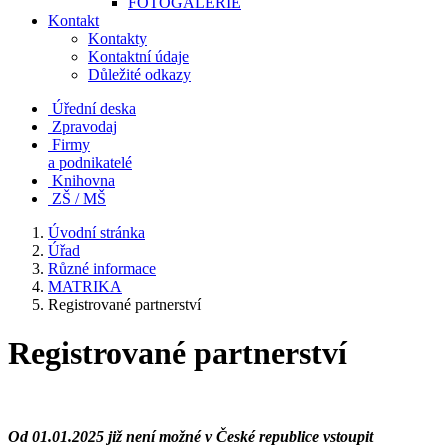
FOTOGALERIE
Kontakt
Kontakty
Kontaktní údaje
Důležité odkazy
Úřední deska
Zpravodaj
Firmy
a podnikatelé
Knihovna
ZŠ / MŠ
Úvodní stránka
Úřad
Různé informace
MATRIKA
Registrované partnerství
Registrované partnerství
Od 01.01.2025 již není možné v České republice vstoupit