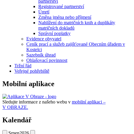
partnerství
Registrované partnerství
Úmrtí
Změna jména nebo příjmení
Nahlížení do matričních knih a duplikáty
matričních dokladů
Správní poplatky
Evidence obyvatel
Ceník prací a služeb zajišťované Obecním úřadem v
Kostelci
Sazebník úhrad
Ohlašovací povinnost
Tržní řád
Veřejné pohřebiště
Mobilní aplikace
Sledujte informace z našeho webu v
mobilní aplikaci –
V OBRAZE.
Kalendář
Srpen
2026