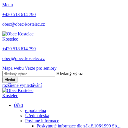
Menu
+420 518 614 790
obec@obec-kostelec.cz
Kostelec
+420 518 614 790
obec@obec-kostelec.cz
Mapa webu
Verze pro seniory
Hledaný výraz
Hledat
rozšířené vyhledávání
Kostelec
Úřad
e-podatelna
Úřední deska
Povinné informace
Poskytnuté informace dle zák.č.106⁄1999 Sb.,...