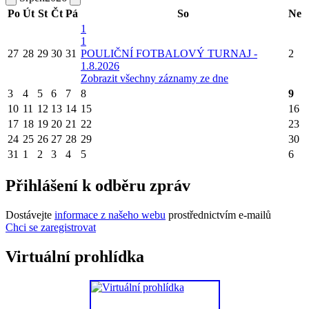
Po
Út
St
Čt
Pá
So
Ne
1
1
27
28
29
30
31
POULIČNÍ FOTBALOVÝ TURNAJ -
2
1.8.2026
Zobrazit všechny záznamy ze dne
3
4
5
6
7
8
9
10
11
12
13
14
15
16
17
18
19
20
21
22
23
24
25
26
27
28
29
30
31
1
2
3
4
5
6
Přihlášení k odběru zpráv
Dostávejte
informace z našeho webu
prostřednictvím e-mailů
Chci se zaregistrovat
Virtuální prohlídka