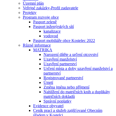
Územní plán
Veřejné zakázky-Profil zadavatele
Projekty
Program rozvoje obce
Pasport zeleně
Pasport inženýrských sítí
kanalizace
vodovod
Pasport mobiliáře obce Kostelec 2022
Různé informace
MATRIKA
Narození dítěte a určení otcovství
Uzavření manželství
Uzavření partnerství
Určení místa a doby uzavření manželství a
partnerství
Registrované partnerství
Úmrtí
Změna jména nebo příjmení
Nahlížení do matričních knih a duplikáty
matričních dokladů
Správní poplatky
Evidence obyvatel
Ceník prací a služeb zajišťované Obecním
úřadem v Kostelci