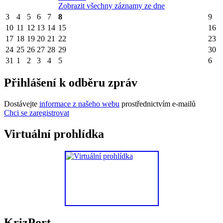
Zobrazit všechny záznamy ze dne
3
4
5
6
7
8
9
10
11
12
13
14
15
16
17
18
19
20
21
22
23
24
25
26
27
28
29
30
31
1
2
3
4
5
6
Přihlášení k odběru zpráv
Dostávejte
informace z našeho webu
prostřednictvím e-mailů
Chci se zaregistrovat
Virtuální prohlídka
KrizPort