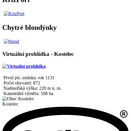
Chytré blondýnky
Virtuální prohlídka - Kostelec
První pís. zmínka: rok 1131
Počet obyvatel: 872
Nadmořská výška: 220 m n. m.
Katastrální výměra: 508 ha
Kostelec