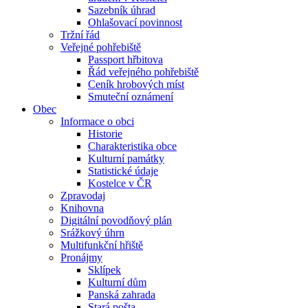
Sazebník úhrad
Ohlašovací povinnost
Tržní řád
Veřejné pohřebiště
Passport hřbitova
Řád veřejného pohřebiště
Ceník hrobových míst
Smuteční oznámení
Obec
Informace o obci
Historie
Charakteristika obce
Kulturní památky
Statistické údaje
Kostelce v ČR
Zpravodaj
Knihovna
Digitální povodňový plán
Srážkový úhrn
Multifunkční hřiště
Pronájmy
Sklípek
Kulturní dům
Panská zahrada
Stará pošta