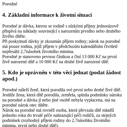
Porodné
4. Základní informace k životní situaci
Porodné je dávka, kterou se rodině s nízkými příjmy jednorázově
přispívá na náklady související s narozením prvního nebo druhého
živého dítěte.
Při poskytnutí dávky je zkoumán příjem rodiny; nárok na porodné
má pouze rodina, jejíž příjem v předchozím kalendářním čtvrtletí
nepřesáhl 2,7násobek životního minima.
Porodné je stanoveno pevnou částkou a činí 13 000 Kč na první
živě narozené dítě a 10 000 Kč na druhé živě narozené dítě.
5. Kdo je oprávněn v této věci jednat (podat žádost
apod.)
Porodné náleží ženě, která porodila své první nebo druhé živé dítě.
Jestliže žena, která dítě porodila, zemřela, splnila podmínky nároku
na porodné a dávka jí nebo jiné osobě nebyla vyplacena, má na
porodné nárok otec dítěte.
Nárok na porodné má rovněž osoba, která převzala dítě mladší
jednoho roku do trvalé péče nahrazující péči rodičů, za stejných
podmínek (rozhodný příjem rodiny do 2,7násobku životního
minima, první nebo druhé dítě).