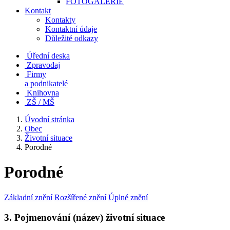
FOTOGALERIE
Kontakt
Kontakty
Kontaktní údaje
Důležité odkazy
Úřední deska
Zpravodaj
Firmy
a podnikatelé
Knihovna
ZŠ / MŠ
Úvodní stránka
Obec
Životní situace
Porodné
Porodné
Základní znění
Rozšířené znění
Úplné znění
3. Pojmenování (název) životní situace