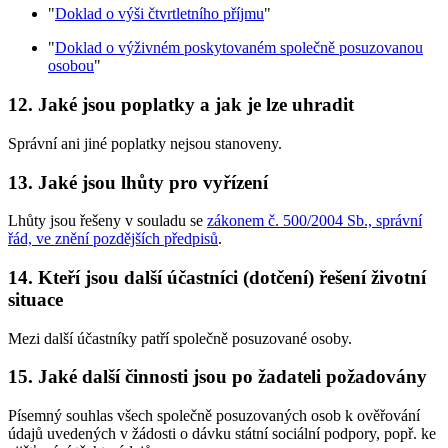
"
Doklad o výši čtvrtletního příjmu
"
"
Doklad o výživném poskytovaném společně posuzovanou
osobou
"
12. Jaké jsou poplatky a jak je lze uhradit
Správní ani jiné poplatky nejsou stanoveny.
13. Jaké jsou lhůty pro vyřízení
Lhůty jsou řešeny v souladu se
zákonem č. 500/2004 Sb., správní
řád, ve znění pozdějších předpisů
.
14. Kteří jsou další účastníci (dotčení) řešení životní
situace
Mezi další účastníky patří společně posuzované osoby.
15. Jaké další činnosti jsou po žadateli požadovány
Písemný souhlas všech společně posuzovaných osob k ověřování
údajů uvedených v žádosti o dávku státní sociální podpory, popř. ke