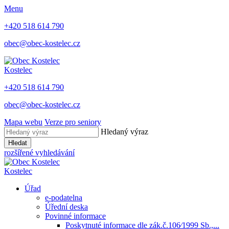
Menu
+420 518 614 790
obec@obec-kostelec.cz
Kostelec
+420 518 614 790
obec@obec-kostelec.cz
Mapa webu
Verze pro seniory
Hledaný výraz
Hledat
rozšířené vyhledávání
Kostelec
Úřad
e-podatelna
Úřední deska
Povinné informace
Poskytnuté informace dle zák.č.106⁄1999 Sb.,...