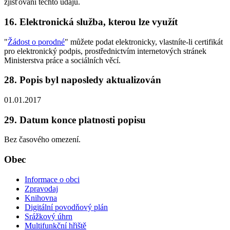
zjišťování těchto údajů.
16. Elektronická služba, kterou lze využít
"
Žádost o porodné
" můžete podat elektronicky, vlastníte-li certifikát
pro elektronický podpis, prostřednictvím internetových stránek
Ministerstva práce a sociálních věcí.
28. Popis byl naposledy aktualizován
01.01.2017
29. Datum konce platnosti popisu
Bez časového omezení.
Obec
Informace o obci
Zpravodaj
Knihovna
Digitální povodňový plán
Srážkový úhrn
Multifunkční hřiště