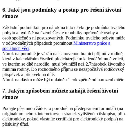
6. Jaké jsou podmínky a postup pro řešení životní
situace
Základní podmínkou pro nárok na tuto dávku je podmínka trvalého
pobytu a bydliště na území České republiky oprávněné osoby a
osob společně s ní posuzovaných. Podmínku trvalého pobytu může
v odůvodněných případech prominout
Ministerstvo práce a
sociálních věcí
.
Nárok na porodné je vázán na stanovenou hranici příjmů v rodině,
která v kalendářním čtvrtletí předcházejícím kalendářnímu čtvrtletí,
ve kterém se dítě narodilo, musí být nižší než 2,7násobek životního
minima rodiny. Do rozhodného příjmu se nezapočítává rodičovský
příspěvek a přídavek na dítě.
Nárok na dávku může být uplatněn 1 rok zpětně od narození dítěte.
7. Jakým způsobem můžete zahájit řešení životní
situace
Podejte písemnou žádost o porodné na předepsaném formuláři (na
originálním nebo z internetových stránek vytištěném tiskopisu, příp.
elektronicky, pokud vlastníte certifikát pro elektronický podpis) na
příslušný úřad.