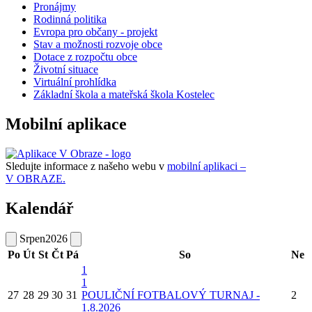
Pronájmy
Rodinná politika
Evropa pro občany - projekt
Stav a možnosti rozvoje obce
Dotace z rozpočtu obce
Životní situace
Virtuální prohlídka
Základní škola a mateřská škola Kostelec
Mobilní aplikace
Sledujte informace z našeho webu v
mobilní aplikaci –
V OBRAZE.
Kalendář
Srpen
2026
Po
Út
St
Čt
Pá
So
Ne
1
1
27
28
29
30
31
POULIČNÍ FOTBALOVÝ TURNAJ -
2
1.8.2026