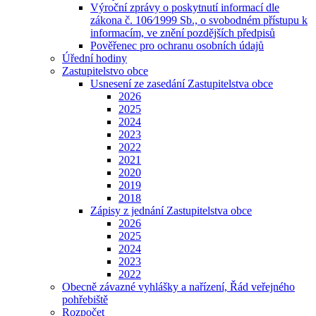
Výroční zprávy o poskytnutí informací dle
zákona č. 106⁄1999 Sb., o svobodném přístupu k
informacím, ve znění pozdějších předpisů
Pověřenec pro ochranu osobních údajů
Úřední hodiny
Zastupitelstvo obce
Usnesení ze zasedání Zastupitelstva obce
2026
2025
2024
2023
2022
2021
2020
2019
2018
Zápisy z jednání Zastupitelstva obce
2026
2025
2024
2023
2022
Obecně závazné vyhlášky a nařízení, Řád veřejného
pohřebiště
Rozpočet