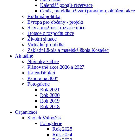
Kalendář google rezervace
Ceník, pravidla užívání pronájmu, ohlášení akce
Rodinná politika
Evropa pro občany - projekt
Stav a možnosti rozvoje obce
Dotace z rozpočtu obce
Životní situace
Virtuální prohlídka
Základní škola a mateřská škola Kostelec
Aktuálně
Novinky z obce
Plánované akce 2026 a 2027
Kalendář akcí
Panorama 360°
Fotogalerie
Rok 2021
Rok 2020
Rok 2019
Rok 2018
Organizace
Spolek Volnočas
Fotogalerie
Rok 2025
Rok 2024