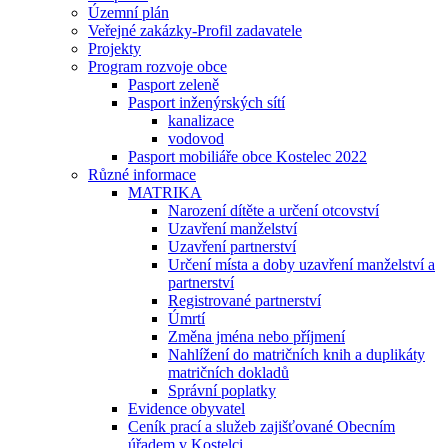
Územní plán
Veřejné zakázky-Profil zadavatele
Projekty
Program rozvoje obce
Pasport zeleně
Pasport inženýrských sítí
kanalizace
vodovod
Pasport mobiliáře obce Kostelec 2022
Různé informace
MATRIKA
Narození dítěte a určení otcovství
Uzavření manželství
Uzavření partnerství
Určení místa a doby uzavření manželství a
partnerství
Registrované partnerství
Úmrtí
Změna jména nebo příjmení
Nahlížení do matričních knih a duplikáty
matričních dokladů
Správní poplatky
Evidence obyvatel
Ceník prací a služeb zajišťované Obecním
úřadem v Kostelci