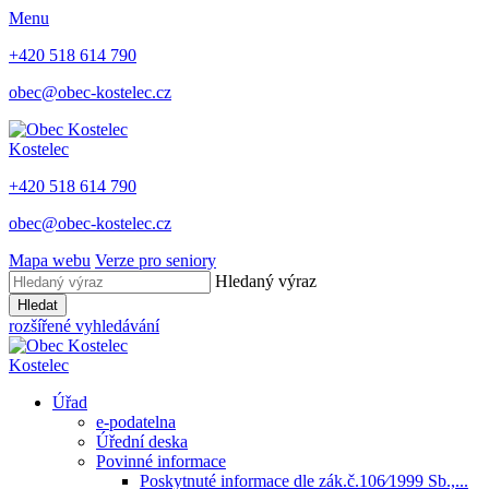
Menu
+420 518 614 790
obec@obec-kostelec.cz
Kostelec
+420 518 614 790
obec@obec-kostelec.cz
Mapa webu
Verze pro seniory
Hledaný výraz
Hledat
rozšířené vyhledávání
Kostelec
Úřad
e-podatelna
Úřední deska
Povinné informace
Poskytnuté informace dle zák.č.106⁄1999 Sb.,...