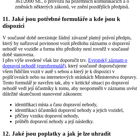
361/2000 Sb., o provozu na pozemních komunikacích a o
změnách některých zákonů, ve znění pozdějších předpisů.
11. Jaké jsou potřebné formuláře a kde jsou k
dispozici
V současné době neexistuje žádný závazně platný právní předpis,
který by nařizoval povinnost vozit předlohu záznamu o dopravní
nehodě ve vozidle a forma této předlohy není rovněž v současné
době stanovena.
I přes výše uvedené však lze doporučit tzv.
Evropský záznam o
dopravní nehodě (euroformulář)
, který současně doporučujeme
všem řidičům vozit v autě s sebou a který je k dispozici v
pojišťovnách nebo na internetových stránkách Ministerstva dopravy.
Tento formulář je navržen tak, aby v kritické situaci po dopravní
nehodě vedl její účastníky k tomu, aby neopomněli v záznamu uvést
důležité skutečnosti stanovené zákonem:
identifikaci místa a času dopravní nehody,
identifikaci účastníků dopravní nehody a jejich vozidel,
příčiny vzniku dopravní nehody,
průběh dopravní nehody a její následky.
12. Jaké jsou poplatky a jak je lze uhradit