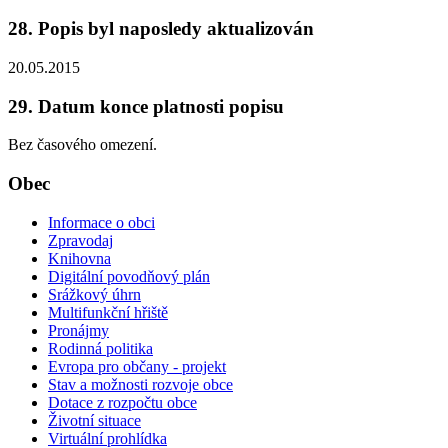
28. Popis byl naposledy aktualizován
20.05.2015
29. Datum konce platnosti popisu
Bez časového omezení.
Obec
Informace o obci
Zpravodaj
Knihovna
Digitální povodňový plán
Srážkový úhrn
Multifunkční hřiště
Pronájmy
Rodinná politika
Evropa pro občany - projekt
Stav a možnosti rozvoje obce
Dotace z rozpočtu obce
Životní situace
Virtuální prohlídka