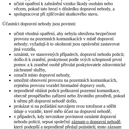
učinit opatření k zabránění vzniku škody osobám nebo
věcem, pokud tato hrozí v důsledku dopravní nehody, a
spolupracovat při zjišťování skutkového stavu.
Účastníci dopravní nehody jsou povinni:
učinit vhodná opatření, aby nebyla ohrožena bezpečnost
provozu na pozemních komunikacích v místě dopravní
nehody; vyžadují-li to okolnosti jsou oprávněni zastavovat
jiná vozidla,
oznámit, ve stanovených případech, dopravní nehodu policii;
došlo-li k zranění, poskytnout podle svých schopností první
pomoc a k zraněné osobě přivolat poskytovatele zdravotnické
záchranné služby,
označit místo dopravní nehody,
umožnit obnovení provozu na pozemních komunikacích,
zejména provozu vozidel hromadné dopravy osob,
neprodleně ohlásit policii poškození pozemní komunikace,
obecně prospěšného zařízení nebo životního prostředí, pokud
k němu při dopravní nehodě došlo,
prokázat si na požádání navzájem svou totožnost a sdělit
údaje o vozidle, které mělo účast na dopravní nehodě,
v případech, kdy nevznikne povinnost oznámit dopravní
nehodu policii, sepsat společný
záznam o dopravní nehodě
,
který podepíší a neprodleně předají pojistiteli; tento záznam