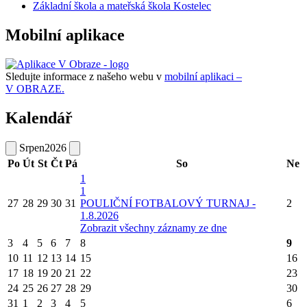
Základní škola a mateřská škola Kostelec
Mobilní aplikace
Sledujte informace z našeho webu v
mobilní aplikaci –
V OBRAZE.
Kalendář
Srpen
2026
Po
Út
St
Čt
Pá
So
Ne
1
1
27
28
29
30
31
POULIČNÍ FOTBALOVÝ TURNAJ -
2
1.8.2026
Zobrazit všechny záznamy ze dne
3
4
5
6
7
8
9
10
11
12
13
14
15
16
17
18
19
20
21
22
23
24
25
26
27
28
29
30
31
1
2
3
4
5
6