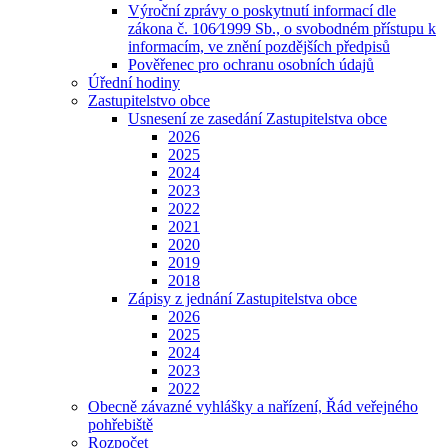
Výroční zprávy o poskytnutí informací dle
zákona č. 106⁄1999 Sb., o svobodném přístupu k
informacím, ve znění pozdějších předpisů
Pověřenec pro ochranu osobních údajů
Úřední hodiny
Zastupitelstvo obce
Usnesení ze zasedání Zastupitelstva obce
2026
2025
2024
2023
2022
2021
2020
2019
2018
Zápisy z jednání Zastupitelstva obce
2026
2025
2024
2023
2022
Obecně závazné vyhlášky a nařízení, Řád veřejného
pohřebiště
Rozpočet