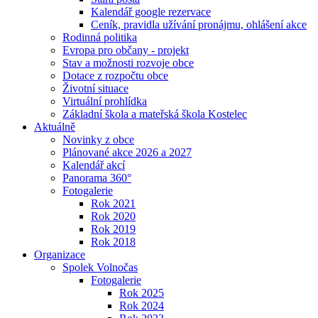
Kalendář google rezervace
Ceník, pravidla užívání pronájmu, ohlášení akce
Rodinná politika
Evropa pro občany - projekt
Stav a možnosti rozvoje obce
Dotace z rozpočtu obce
Životní situace
Virtuální prohlídka
Základní škola a mateřská škola Kostelec
Aktuálně
Novinky z obce
Plánované akce 2026 a 2027
Kalendář akcí
Panorama 360°
Fotogalerie
Rok 2021
Rok 2020
Rok 2019
Rok 2018
Organizace
Spolek Volnočas
Fotogalerie
Rok 2025
Rok 2024