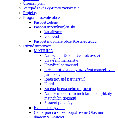
Územní plán
Veřejné zakázky-Profil zadavatele
Projekty
Program rozvoje obce
Pasport zeleně
Pasport inženýrských sítí
kanalizace
vodovod
Pasport mobiliáře obce Kostelec 2022
Různé informace
MATRIKA
Narození dítěte a určení otcovství
Uzavření manželství
Uzavření partnerství
Určení místa a doby uzavření manželství a
partnerství
Registrované partnerství
Úmrtí
Změna jména nebo příjmení
Nahlížení do matričních knih a duplikáty
matričních dokladů
Správní poplatky
Evidence obyvatel
Ceník prací a služeb zajišťované Obecním
úřadem v Kostelci