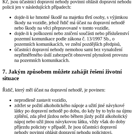
Kč, jsou účastníci dopravní nehody povinni ohlásit dopravní nehodu
policii jen v následujících případech:
dojde-li ke hmotné škodě na majetku třetí osoby, s výjimkou
škody na vozidle, jehož řidič má účast na dopravní nehodě
nebo škody na věci přepravované v tomto vozidle,
dojde-li k poškození nebo zničení součásti nebo příslušenství
pozemní komunikace podle zákona č. 13/1997 Sb., o
pozemních komunikacích, ve znění pozdějších předpisů,
účastníci dopravní nehody nemohou sami bez vynaložení
nepřiměřeného úsilí zabezpečit obnovení plynulosti provozu
na pozemních komunikacích.
7. Jakým způsobem můžete zahájit řešení životní
situace
Řidič, který měl účast na dopravní nehodě, je povinen:
neprodleně zastavit vozidlo,
zdržet se požití alkoholického nápoje a užití jiné návykové
látky po dopravní nehodě po dobu, do kdy by to bylo na újmu
zjištění, zda před jízdou nebo během jízdy požil alkoholický
nápoj nebo užil jinou návykovou látku, vždy však do doby
příjezdu policisty v případě, že jsou účastníci dopravní
nehody povinni ohlásit dopravní nehodu policistovi,