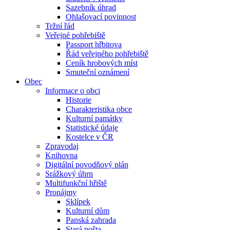
Sazebník úhrad
Ohlašovací povinnost
Tržní řád
Veřejné pohřebiště
Passport hřbitova
Řád veřejného pohřebiště
Ceník hrobových míst
Smuteční oznámení
Obec
Informace o obci
Historie
Charakteristika obce
Kulturní památky
Statistické údaje
Kostelce v ČR
Zpravodaj
Knihovna
Digitální povodňový plán
Srážkový úhrn
Multifunkční hřiště
Pronájmy
Sklípek
Kulturní dům
Panská zahrada
Stará pošta