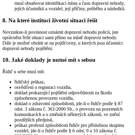
musí obsahovat identifikaci místa a času dopravní nehody,
jejích účastníků a vozidel, její příčiny, průběhu a následků.
8. Na které instituci životní situaci řešit
Nevznikne-li povinnost oznámit dopravní nehodu policii, jste
oprávněni řešit situaci sami přímo na místě dopravní nehody.
Dále je možné obrátit se na pojišťovny, u kterých jsou účastníci
dopravní nehody pojištěni.
10. Jaké doklady je nutné mít s sebou
Řidič u sebe musí mít:
řidičský průkaz,
osvědčení o registraci vozidla,
doklad prokazující pojištění odpovědnosti za škodu
způsobenou provozem vozidla,
doklad o zdravotní způsobilosti, jde-li o řidiče podle § 87
odst. 3 zákona č. 361/2000 Sb., o provozu na pozemních
komunikacích a o změnách některých zákonů, ve znění
pozdějších předpisů,
průkaz profesní způsobilosti řidiče pro příslušnou skupinu
vozidel, jde-li o řidiče podle § 6 odst. 9 a 10 zákona č.