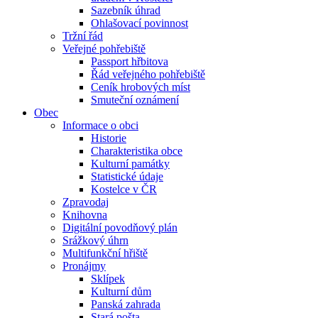
Sazebník úhrad
Ohlašovací povinnost
Tržní řád
Veřejné pohřebiště
Passport hřbitova
Řád veřejného pohřebiště
Ceník hrobových míst
Smuteční oznámení
Obec
Informace o obci
Historie
Charakteristika obce
Kulturní památky
Statistické údaje
Kostelce v ČR
Zpravodaj
Knihovna
Digitální povodňový plán
Srážkový úhrn
Multifunkční hřiště
Pronájmy
Sklípek
Kulturní dům
Panská zahrada
Stará pošta