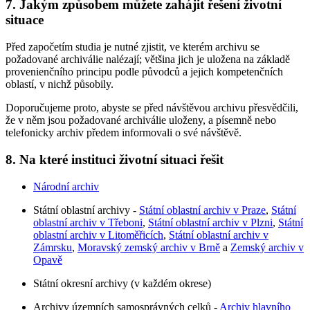
7. Jakým způsobem můžete zahájit řešení životní
situace
Před započetím studia je nutné zjistit, ve kterém archivu se
požadované archiválie nalézají; většina jich je uložena na základě
provenienčního principu podle původců a jejich kompetenčních
oblastí, v nichž působily.
Doporučujeme proto, abyste se před návštěvou archivu přesvědčili,
že v něm jsou požadované archiválie uloženy, a písemně nebo
telefonicky archiv předem informovali o své návštěvě.
8. Na které instituci životní situaci řešit
Národní archiv
Státní oblastní archivy -
Státní oblastní archiv v Praze
,
Státní
oblastní archiv v Třeboni
,
Státní oblastní archiv v Plzni
,
Státní
oblastní archiv v Litoměřicích
,
Státní oblastní archiv v
Zámrsku
,
Moravský zemský archiv v Brně
a
Zemský archiv v
Opavě
Státní okresní archivy (v každém okrese)
Archivy územních samosprávných celků -
Archiv hlavního