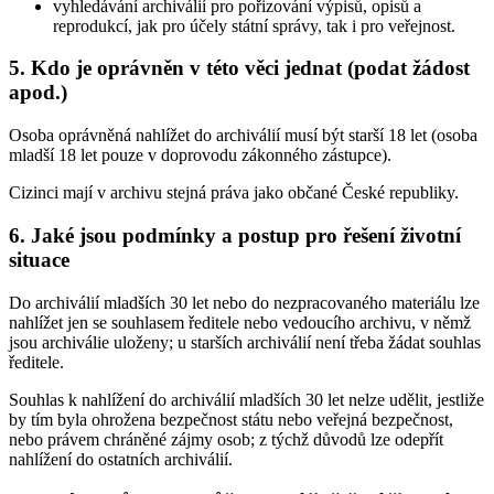
vyhledávání archiválií pro pořizování výpisů, opisů a
reprodukcí, jak pro účely státní správy, tak i pro veřejnost.
5. Kdo je oprávněn v této věci jednat (podat žádost
apod.)
Osoba oprávněná nahlížet do archiválií musí být starší 18 let (osoba
mladší 18 let pouze v doprovodu zákonného zástupce).
Cizinci mají v archivu stejná práva jako občané České republiky.
6. Jaké jsou podmínky a postup pro řešení životní
situace
Do archiválií mladších 30 let nebo do nezpracovaného materiálu lze
nahlížet jen se souhlasem ředitele nebo vedoucího archivu, v němž
jsou archiválie uloženy; u starších archiválií není třeba žádat souhlas
ředitele.
Souhlas k nahlížení do archiválií mladších 30 let nelze udělit, jestliže
by tím byla ohrožena bezpečnost státu nebo veřejná bezpečnost,
nebo právem chráněné zájmy osob; z týchž důvodů lze odepřít
nahlížení do ostatních archiválií.