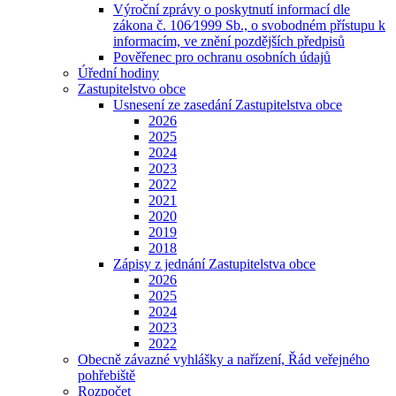
Výroční zprávy o poskytnutí informací dle
zákona č. 106⁄1999 Sb., o svobodném přístupu k
informacím, ve znění pozdějších předpisů
Pověřenec pro ochranu osobních údajů
Úřední hodiny
Zastupitelstvo obce
Usnesení ze zasedání Zastupitelstva obce
2026
2025
2024
2023
2022
2021
2020
2019
2018
Zápisy z jednání Zastupitelstva obce
2026
2025
2024
2023
2022
Obecně závazné vyhlášky a nařízení, Řád veřejného
pohřebiště
Rozpočet