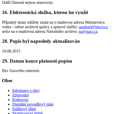
Další činnosti nejsou stanoveny.
16. Elektronická služba, kterou lze využít
Případný dotaz můžete zaslat na e-mailovou adresu Ministerstva
vnitra - odbor archivní správy a spisové služby:
assekret@mvcr.cz
nebo na e-mailovou adresu Národního archivu:
na@nacr.cz
.
28. Popis byl naposledy aktualizován
10.08.2015
29. Datum konce platnosti popisu
Bez časového omezení.
Obec
Informace o obci
Zpravodaj
Knihovna
Digitální povodňový plán
Srážkový úhrn
Multifunkční hřiště