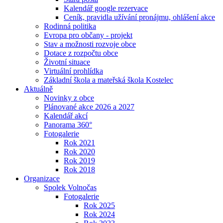
Kalendář google rezervace
Ceník, pravidla užívání pronájmu, ohlášení akce
Rodinná politika
Evropa pro občany - projekt
Stav a možnosti rozvoje obce
Dotace z rozpočtu obce
Životní situace
Virtuální prohlídka
Základní škola a mateřská škola Kostelec
Aktuálně
Novinky z obce
Plánované akce 2026 a 2027
Kalendář akcí
Panorama 360°
Fotogalerie
Rok 2021
Rok 2020
Rok 2019
Rok 2018
Organizace
Spolek Volnočas
Fotogalerie
Rok 2025
Rok 2024