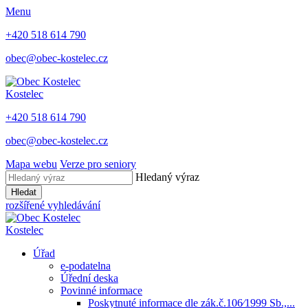
Menu
+420 518 614 790
obec@obec-kostelec.cz
Kostelec
+420 518 614 790
obec@obec-kostelec.cz
Mapa webu
Verze pro seniory
Hledaný výraz
Hledat
rozšířené vyhledávání
Kostelec
Úřad
e-podatelna
Úřední deska
Povinné informace
Poskytnuté informace dle zák.č.106⁄1999 Sb.,...