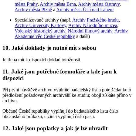
města Prahy
,
Archiv města Brna
,
Archiv města Ostravy
,
Archiv města Plzně
a
Archiv města Ústí nad Labem
Specializované archivy (např.
Archiv Pražského hradu
,
Archiv Univerzity Karlovy
,
Archiv Národního muzea
,
Vojenský historický archiv
,
Národní filmový archiv
,
Archiv
Akademie věd České republiky
a další)
10. Jaké doklady je nutné mít s sebou
Je třeba mít k dispozici doklad totožnosti.
11. Jaké jsou potřebné formuláře a kde jsou k
dispozici
Při první návštěvě archivu vyplníte badatelský list a poté žádanku o
předložení požadovaných archiválií ke studiu; obojí získáte přímo v
archivu.
Občané České republiky vyplňují do badatelského listu číslo
občanského průkazu, cizinci vyplňují číslo pasu.
12. Jaké jsou poplatky a jak je lze uhradit