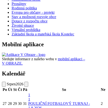
Pronájmy
Rodinná politika
Evropa pro občany - projekt
Stav a možnosti rozvoje obce
Dotace z rozpočtu obce
Životní situace
Virtuální prohlídka
Základní škola a mateřská škola Kostelec
Mobilní aplikace
Sledujte informace z našeho webu v
mobilní aplikaci –
V OBRAZE.
Kalendář
Srpen
2026
Po
Út
St
Čt
Pá
So
Ne
1
1
27
28
29
30
31
POULIČNÍ FOTBALOVÝ TURNAJ -
2
1.8.2026