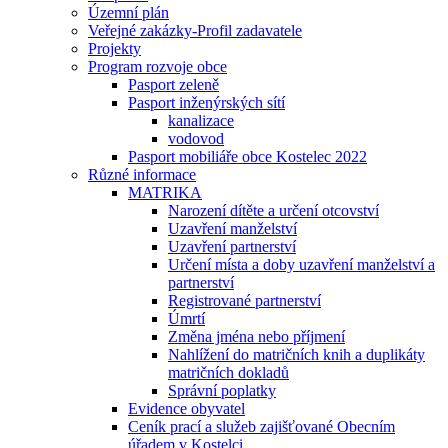
Územní plán
Veřejné zakázky-Profil zadavatele
Projekty
Program rozvoje obce
Pasport zeleně
Pasport inženýrských sítí
kanalizace
vodovod
Pasport mobiliáře obce Kostelec 2022
Různé informace
MATRIKA
Narození dítěte a určení otcovství
Uzavření manželství
Uzavření partnerství
Určení místa a doby uzavření manželství a
partnerství
Registrované partnerství
Úmrtí
Změna jména nebo příjmení
Nahlížení do matričních knih a duplikáty
matričních dokladů
Správní poplatky
Evidence obyvatel
Ceník prací a služeb zajišťované Obecním
úřadem v Kostelci