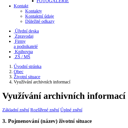
FOTOGALERIE
Kontakt
Kontakty
Kontaktní údaje
Důležité odkazy
Úřední deska
Zpravodaj
Firmy
a podnikatelé
Knihovna
ZŠ / MŠ
Úvodní stránka
Obec
Životní situace
Využívání archivních informací
Využívání archivních informací
Základní znění
Rozšířené znění
Úplné znění
3. Pojmenování (název) životní situace