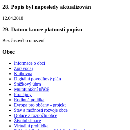
28. Popis byl naposledy aktualizován
12.04.2018
29. Datum konce platnosti popisu
Bez časového omezení.
Obec
Informace o obci
Zpravodaj
Knihovna
Digitální povodňový plán
Srážkový úhrn
Multifunkční hřiště
Pronájmy
Rodinná politika
Evropa pro občany - projekt
Stav a možnosti rozvoje obce
Dotace z rozpočtu obce
Životní situace
Virtuální prohlídka