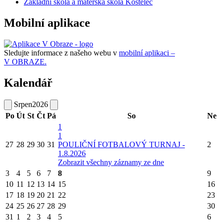
Základní škola a mateřská škola Kostelec
Mobilní aplikace
Sledujte informace z našeho webu v
mobilní aplikaci –
V OBRAZE.
Kalendář
Srpen
2026
Po
Út
St
Čt
Pá
So
Ne
1
1
27
28
29
30
31
POULIČNÍ FOTBALOVÝ TURNAJ -
2
1.8.2026
Zobrazit všechny záznamy ze dne
3
4
5
6
7
8
9
10
11
12
13
14
15
16
17
18
19
20
21
22
23
24
25
26
27
28
29
30
31
1
2
3
4
5
6