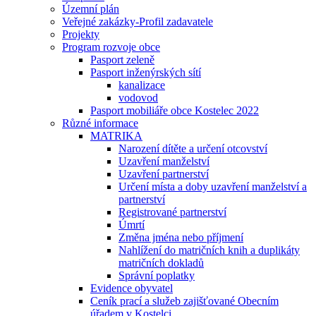
Územní plán
Veřejné zakázky-Profil zadavatele
Projekty
Program rozvoje obce
Pasport zeleně
Pasport inženýrských sítí
kanalizace
vodovod
Pasport mobiliáře obce Kostelec 2022
Různé informace
MATRIKA
Narození dítěte a určení otcovství
Uzavření manželství
Uzavření partnerství
Určení místa a doby uzavření manželství a
partnerství
Registrované partnerství
Úmrtí
Změna jména nebo příjmení
Nahlížení do matričních knih a duplikáty
matričních dokladů
Správní poplatky
Evidence obyvatel
Ceník prací a služeb zajišťované Obecním
úřadem v Kostelci