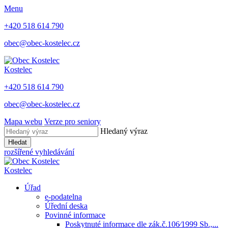
Menu
+420 518 614 790
obec@obec-kostelec.cz
Kostelec
+420 518 614 790
obec@obec-kostelec.cz
Mapa webu
Verze pro seniory
Hledaný výraz
Hledat
rozšířené vyhledávání
Kostelec
Úřad
e-podatelna
Úřední deska
Povinné informace
Poskytnuté informace dle zák.č.106⁄1999 Sb.,...