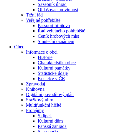
Sazebník úhrad
Ohlašovací povinnost
Tržní řád
Veřejné pohřebiště
Passport hřbitova
Řád veřejného pohřebiště
Ceník hrobových míst
Smuteční oznámení
Obec
Informace o obci
Historie
Charakteristika obce
Kulturní památky
Statistické údaje
Kostelce v ČR
Zpravodaj
Knihovna
Digitální povodňový plán
Srážkový úhrn
Multifunkční hřiště
Pronájmy
Sklípek
Kulturní dům
Panská zahrada
Stará pošta