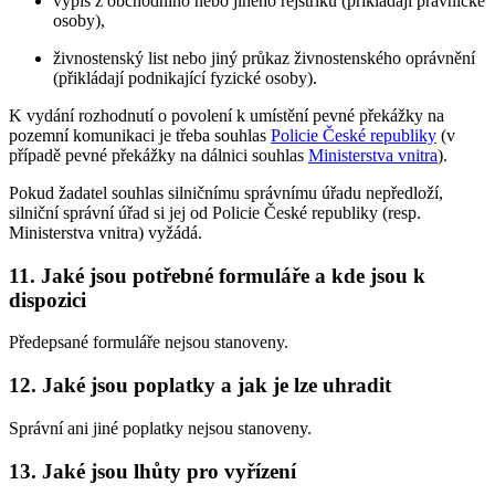
výpis z obchodního nebo jiného rejstříku (přikládají právnické
osoby),
živnostenský list nebo jiný průkaz živnostenského oprávnění
(přikládají podnikající fyzické osoby).
K vydání rozhodnutí o povolení k umístění pevné překážky na
pozemní komunikaci je třeba souhlas
Policie České republiky
(v
případě pevné překážky na dálnici souhlas
Ministerstva vnitra
).
Pokud žadatel souhlas silničnímu správnímu úřadu nepředloží,
silniční správní úřad si jej od Policie České republiky (resp.
Ministerstva vnitra) vyžádá.
11. Jaké jsou potřebné formuláře a kde jsou k
dispozici
Předepsané formuláře nejsou stanoveny.
12. Jaké jsou poplatky a jak je lze uhradit
Správní ani jiné poplatky nejsou stanoveny.
13. Jaké jsou lhůty pro vyřízení