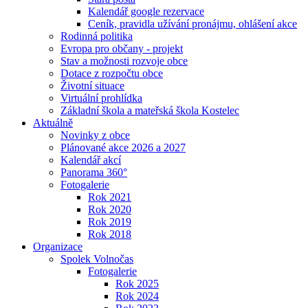
Kalendář google rezervace
Ceník, pravidla užívání pronájmu, ohlášení akce
Rodinná politika
Evropa pro občany - projekt
Stav a možnosti rozvoje obce
Dotace z rozpočtu obce
Životní situace
Virtuální prohlídka
Základní škola a mateřská škola Kostelec
Aktuálně
Novinky z obce
Plánované akce 2026 a 2027
Kalendář akcí
Panorama 360°
Fotogalerie
Rok 2021
Rok 2020
Rok 2019
Rok 2018
Organizace
Spolek Volnočas
Fotogalerie
Rok 2025
Rok 2024