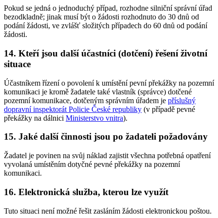
Pokud se jedná o jednoduchý případ, rozhodne silniční správní úřad
bezodkladně; jinak musí být o žádosti rozhodnuto do 30 dnů od
podání žádosti, ve zvlášť složitých případech do 60 dnů od podání
žádosti.
14. Kteří jsou další účastníci (dotčení) řešení životní
situace
Účastníkem řízení o povolení k umístění pevní překážky na pozemní
komunikaci je kromě žadatele také vlastník (správce) dotčené
pozemní komunikace, dotčeným správním úřadem je
příslušný
dopravní inspektorát Policie České republiky
(v případě pevné
překážky na dálnici
Ministerstvo vnitra
).
15. Jaké další činnosti jsou po žadateli požadovány
Žadatel je povinen na svůj náklad zajistit všechna potřebná opatření
vyvolaná umístěním dotyčné pevné překážky na pozemní
komunikaci.
16. Elektronická služba, kterou lze využít
Tuto situaci není možné řešit zasláním žádosti elektronickou poštou.