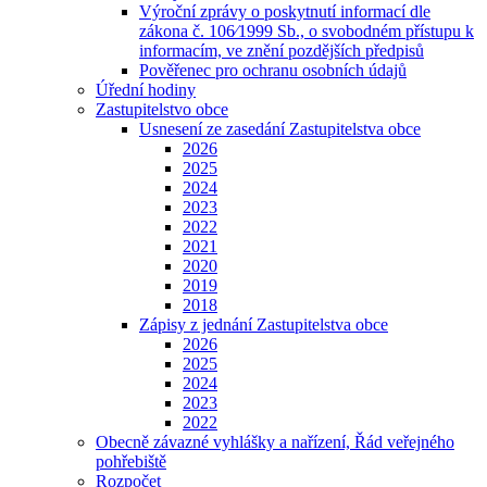
Výroční zprávy o poskytnutí informací dle
zákona č. 106⁄1999 Sb., o svobodném přístupu k
informacím, ve znění pozdějších předpisů
Pověřenec pro ochranu osobních údajů
Úřední hodiny
Zastupitelstvo obce
Usnesení ze zasedání Zastupitelstva obce
2026
2025
2024
2023
2022
2021
2020
2019
2018
Zápisy z jednání Zastupitelstva obce
2026
2025
2024
2023
2022
Obecně závazné vyhlášky a nařízení, Řád veřejného
pohřebiště
Rozpočet