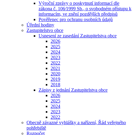
Výroční zprávy o poskytnutí informací dle
zákona č. 106⁄1999 Sb., o svobodném přístupu k
informacím, ve znění pozdějších předpisů
Pověřenec pro ochranu osobních údajů
Úřední hodiny
Zastupitelstvo obce
Usnesení ze zasedání Zastupitelstva obce
2026
2025
2024
2023
2022
2021
2020
2019
2018
Zápisy z jednání Zastupitelstva obce
2026
2025
2024
2023
2022
Obecně závazné vyhlášky a nařízení, Řád veřejného
pohřebiště
Rozpočet