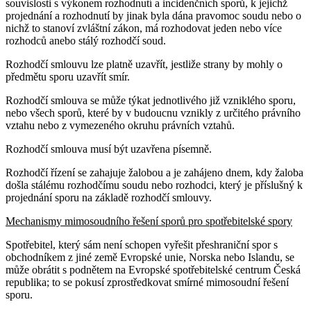
souvislosti s výkonem rozhodnutí a incidenčních sporů, k jejichž
projednání a rozhodnutí by jinak byla dána pravomoc soudu nebo o
nichž to stanoví zvláštní zákon, má rozhodovat jeden nebo více
rozhodců anebo stálý rozhodčí soud.
Rozhodčí smlouvu lze platně uzavřít, jestliže strany by mohly o
předmětu sporu uzavřít smír.
Rozhodčí smlouva se může týkat jednotlivého již vzniklého sporu,
nebo všech sporů, které by v budoucnu vznikly z určitého právního
vztahu nebo z vymezeného okruhu právních vztahů.
Rozhodčí smlouva musí být uzavřena písemně.
Rozhodčí řízení se zahajuje žalobou a je zahájeno dnem, kdy žaloba
došla stálému rozhodčímu soudu nebo rozhodci, který je příslušný k
projednání sporu na základě rozhodčí smlouvy.
Mechanismy mimosoudního řešení sporů pro spotřebitelské spory
Spotřebitel, který sám není schopen vyřešit přeshraniční spor s
obchodníkem z jiné země Evropské unie, Norska nebo Islandu, se
může obrátit s podnětem na Evropské spotřebitelské centrum Česká
republika; to se pokusí zprostředkovat smírné mimosoudní řešení
sporu.