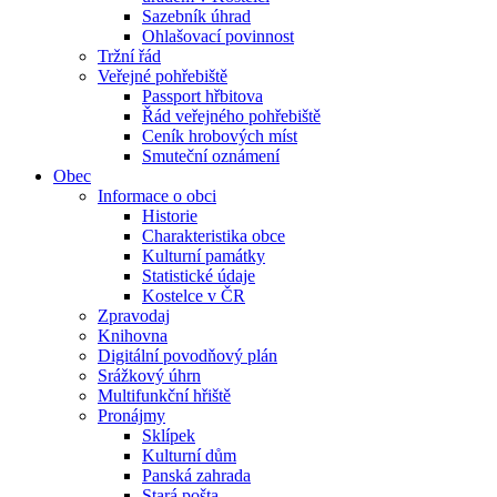
Sazebník úhrad
Ohlašovací povinnost
Tržní řád
Veřejné pohřebiště
Passport hřbitova
Řád veřejného pohřebiště
Ceník hrobových míst
Smuteční oznámení
Obec
Informace o obci
Historie
Charakteristika obce
Kulturní památky
Statistické údaje
Kostelce v ČR
Zpravodaj
Knihovna
Digitální povodňový plán
Srážkový úhrn
Multifunkční hřiště
Pronájmy
Sklípek
Kulturní dům
Panská zahrada
Stará pošta