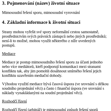
3. Pojmenování (název) životní situace
Mimosoudní řešení sporu, mimosoudní vyrovnání
4. Základní informace k životní situaci
Strany mohou vyřešit své spory neformální cestou samostatně,
prostřednictvím svých právních zástupců nebo jiných prostředníků;
není-li to možné, mohou využít některého z níže uvedených
postupů.
Mediace
Mediace je postup mimosoudního řešení sporu za účasti jednoho
nebo více mediátorů, kteří podporují komunikaci mezi stranami
konfliktu tak, aby jim pomohli dosáhnout smírného řešení jejich
konfliktu uzavřením mediační dohody.
Výhodou využití mediace bývá časová úspora (ve srovnání s délkou
soudního projednání věci) a často i finanční úspora (ve srovnání s
náklady vynakládanými na soudní projednání věci).
Rozhodčí řízení
Rozhodčí řízení (arbitráž) je mimosoudní způsob řešení sporů