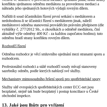
konfliktu sjednanou odměnu mediátora za provedenou mediaci a
náhradu jeho sjednaných hotových výdajů rovným dílem.
Nařídil-li soud účastníkům řízení první setkání s mediátorem a
nedohodnou-li se účastníci řízení s mediátorem jinak, náleží
mediátorovi odměna stanovená prováděcím právním předpisem (dle
vyhlášky č. 277/2012 Sb., o zkouškách a odměně mediátora, činí
aktuálně výše odměny 400 Kč - za každou započatou hodinu); tuto
odměnu hradí strany konfliktu rovným dílem.
Rozhodčí řízení
Odměna rozhodce je věcí smluvního ujednání mezi stranami sporu a
rozhodcem.
Profesionální rozhodci a stálé rozhodčí soudy mívají stanoveny
sazebníky odměn, podle kterých nabízejí své služby.
Mechanismy mimosoudního řešení sporů pro spotřebitelské spory
Služby sítě evropských spotřebitelských center ECC-net jsou
bezplatné, stejně tak bude bezplatný i postup konciliace u České
obchodní inspekce.
13. Jaké jsou lhůty pro vyřízení