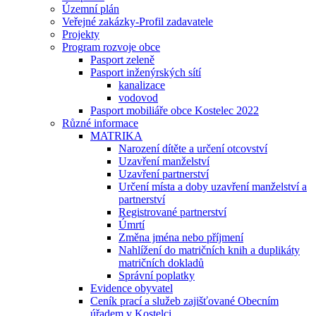
Územní plán
Veřejné zakázky-Profil zadavatele
Projekty
Program rozvoje obce
Pasport zeleně
Pasport inženýrských sítí
kanalizace
vodovod
Pasport mobiliáře obce Kostelec 2022
Různé informace
MATRIKA
Narození dítěte a určení otcovství
Uzavření manželství
Uzavření partnerství
Určení místa a doby uzavření manželství a
partnerství
Registrované partnerství
Úmrtí
Změna jména nebo příjmení
Nahlížení do matričních knih a duplikáty
matričních dokladů
Správní poplatky
Evidence obyvatel
Ceník prací a služeb zajišťované Obecním
úřadem v Kostelci