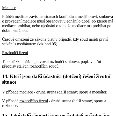
Mediace
Průběh mediace závisí na stranách konfliktu a mediátorovi; smlouva
o provedení mediace musí obsahovat ujednání o době, po kterou má
mediace probíhat, nebo ujednání o tom, že mediace má probíhat po
dobu neurčitou.
Časové omezení ze zákona platí v případě, kdy soud nařídí první
setkání s mediátorem (viz bod 05).
Rozhodčí řízení
Tuto otázku může upravovat rozhodčí smlouva, popř. vnitřní
předpisy stálých rozhodčích soudů.
14. Kteří jsou další účastníci (dotčení) řešení životní
situace
V případě
mediace
- druhá strana (další strany) sporu a mediátor.
V případě
rozhodčího řízení
- druhá strana (další strany) sporu a
rozhodce.
15. Jaké další činnosti jsou po žadateli požadovány