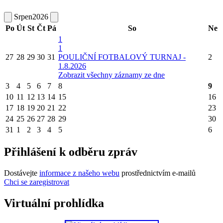
Srpen
2026
Po
Út
St
Čt
Pá
So
Ne
1
1
27
28
29
30
31
POULIČNÍ FOTBALOVÝ TURNAJ -
2
1.8.2026
Zobrazit všechny záznamy ze dne
3
4
5
6
7
8
9
10
11
12
13
14
15
16
17
18
19
20
21
22
23
24
25
26
27
28
29
30
31
1
2
3
4
5
6
Přihlášení k odběru zpráv
Dostávejte
informace z našeho webu
prostřednictvím e-mailů
Chci se zaregistrovat
Virtuální prohlídka