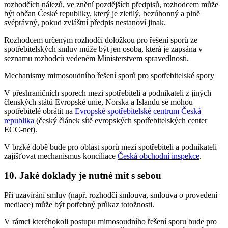
rozhodčích nálezů, ve znění pozdějších předpisů, rozhodcem může
být občan České republiky, který je zletilý, bezúhonný a plně
svéprávný, pokud zvláštní předpis nestanoví jinak.
Rozhodcem určeným rozhodčí doložkou pro řešení sporů ze
spotřebitelských smluv může být jen osoba, která je zapsána v
seznamu rozhodců vedeném Ministerstvem spravedlnosti.
Mechanismy mimosoudního řešení sporů pro spotřebitelské spory
V přeshraničních sporech mezi spotřebiteli a podnikateli z jiných
členských států Evropské unie, Norska a Islandu se mohou
spotřebitelé obrátit na
Evropské spotřebitelské centrum Česká
republika
(český článek sítě evropských spotřebitelských center
ECC-net).
V brzké době bude pro oblast sporů mezi spotřebiteli a podnikateli
zajišťovat mechanismus konciliace
Česká obchodní inspekce
.
10. Jaké doklady je nutné mít s sebou
Při uzavírání smluv (např. rozhodčí smlouva, smlouva o provedení
mediace) může být potřebný průkaz totožnosti.
V rámci kteréhokoli postupu mimosoudního řešení sporu bude pro