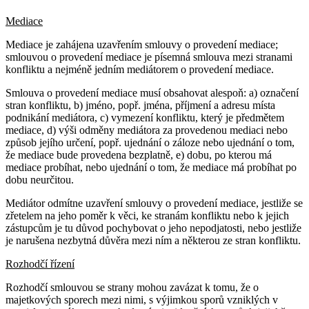
Mediace
Mediace je zahájena uzavřením smlouvy o provedení mediace;
smlouvou o provedení mediace je písemná smlouva mezi stranami
konfliktu a nejméně jedním mediátorem o provedení mediace.
Smlouva o provedení mediace musí obsahovat alespoň: a) označení
stran konfliktu, b) jméno, popř. jména, příjmení a adresu místa
podnikání mediátora, c) vymezení konfliktu, který je předmětem
mediace, d) výši odměny mediátora za provedenou mediaci nebo
způsob jejího určení, popř. ujednání o záloze nebo ujednání o tom,
že mediace bude provedena bezplatně, e) dobu, po kterou má
mediace probíhat, nebo ujednání o tom, že mediace má probíhat po
dobu neurčitou.
Mediátor odmítne uzavření smlouvy o provedení mediace, jestliže se
zřetelem na jeho poměr k věci, ke stranám konfliktu nebo k jejich
zástupcům je tu důvod pochybovat o jeho nepodjatosti, nebo jestliže
je narušena nezbytná důvěra mezi ním a některou ze stran konfliktu.
Rozhodčí řízení
Rozhodčí smlouvou se strany mohou zavázat k tomu, že o
majetkových sporech mezi nimi, s výjimkou sporů vzniklých v