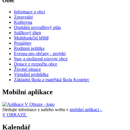
Obec
Informace o obci
Zpravodaj
Knihovna
Digitální povodňový plán
Srážkový úhrn
Multifunkční hřiště
Pronájmy
Rodinná politika
Evropa pro občany - projekt
Stav a možnosti rozvoje obce
Dotace z rozpočtu obce
Životní situace
Virtuální prohlídka
Základní škola a mateřská škola Kostelec
Mobilní aplikace
Sledujte informace z našeho webu v
mobilní aplikaci –
V OBRAZE.
Kalendář