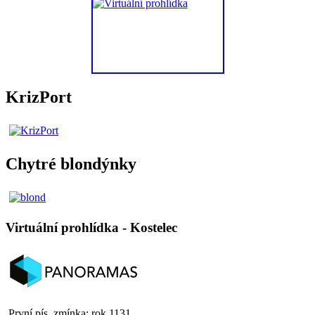
KrizPort
Chytré blondýnky
Virtuální prohlídka - Kostelec
První pís. zmínka: rok 1131