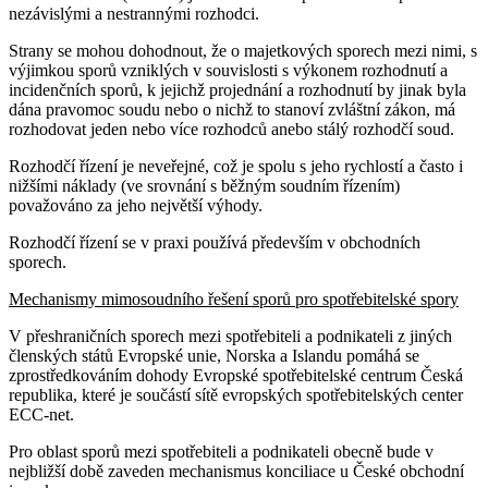
nezávislými a nestrannými rozhodci.
Strany se mohou dohodnout, že o majetkových sporech mezi nimi, s
výjimkou sporů vzniklých v souvislosti s výkonem rozhodnutí a
incidenčních sporů, k jejichž projednání a rozhodnutí by jinak byla
dána pravomoc soudu nebo o nichž to stanoví zvláštní zákon, má
rozhodovat jeden nebo více rozhodců anebo stálý rozhodčí soud.
Rozhodčí řízení je neveřejné, což je spolu s jeho rychlostí a často i
nižšími náklady (ve srovnání s běžným soudním řízením)
považováno za jeho největší výhody.
Rozhodčí řízení se v praxi používá především v obchodních
sporech.
Mechanismy mimosoudního řešení sporů pro spotřebitelské spory
V přeshraničních sporech mezi spotřebiteli a podnikateli z jiných
členských států Evropské unie, Norska a Islandu pomáhá se
zprostředkováním dohody Evropské spotřebitelské centrum Česká
republika, které je součástí sítě evropských spotřebitelských center
ECC-net.
Pro oblast sporů mezi spotřebiteli a podnikateli obecně bude v
nejbližší době zaveden mechanismus konciliace u České obchodní