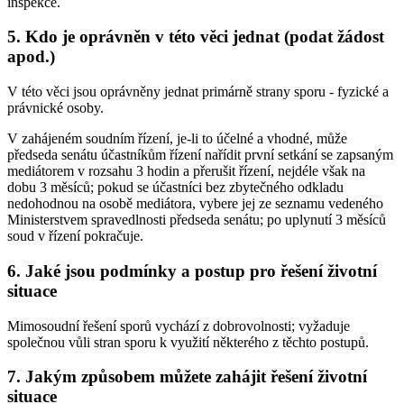
inspekce.
5. Kdo je oprávněn v této věci jednat (podat žádost
apod.)
V této věci jsou oprávněny jednat primárně strany sporu - fyzické a
právnické osoby.
V zahájeném soudním řízení, je-li to účelné a vhodné, může
předseda senátu účastníkům řízení nařídit první setkání se zapsaným
mediátorem v rozsahu 3 hodin a přerušit řízení, nejdéle však na
dobu 3 měsíců; pokud se účastníci bez zbytečného odkladu
nedohodnou na osobě mediátora, vybere jej ze seznamu vedeného
Ministerstvem spravedlnosti předseda senátu; po uplynutí 3 měsíců
soud v řízení pokračuje.
6. Jaké jsou podmínky a postup pro řešení životní
situace
Mimosoudní řešení sporů vychází z dobrovolnosti; vyžaduje
společnou vůli stran sporu k využití některého z těchto postupů.
7. Jakým způsobem můžete zahájit řešení životní
situace