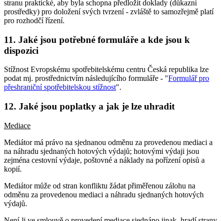
stranu praktické, aby byla schopna předložit doklady (důkazní
prostředky) pro doložení svých tvrzení - zvláště to samozřejmě platí
pro rozhodčí řízení.
11. Jaké jsou potřebné formuláře a kde jsou k
dispozici
Stížnost Evropskému spotřebitelskému centru Česká republika lze
podat mj. prostřednictvím následujícího formuláře - "
Formulář pro
přeshraniční spotřebitelskou stížnost
".
12. Jaké jsou poplatky a jak je lze uhradit
Mediace
Mediátor má právo na sjednanou odměnu za provedenou mediaci a
na náhradu sjednaných hotových výdajů; hotovými výdaji jsou
zejména cestovní výdaje, poštovné a náklady na pořízení opisů a
kopií.
Mediátor může od stran konfliktu žádat přiměřenou zálohu na
odměnu za provedenou mediaci a náhradu sjednaných hotových
výdajů.
Není-li ve smlouvě o provedení mediace sjednáno jinak, hradí strany