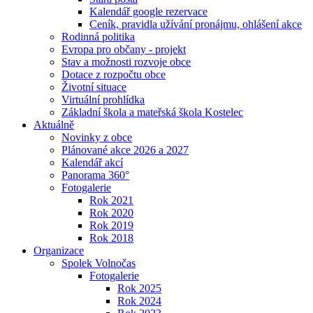
Kalendář google rezervace
Ceník, pravidla užívání pronájmu, ohlášení akce
Rodinná politika
Evropa pro občany - projekt
Stav a možnosti rozvoje obce
Dotace z rozpočtu obce
Životní situace
Virtuální prohlídka
Základní škola a mateřská škola Kostelec
Aktuálně
Novinky z obce
Plánované akce 2026 a 2027
Kalendář akcí
Panorama 360°
Fotogalerie
Rok 2021
Rok 2020
Rok 2019
Rok 2018
Organizace
Spolek Volnočas
Fotogalerie
Rok 2025
Rok 2024