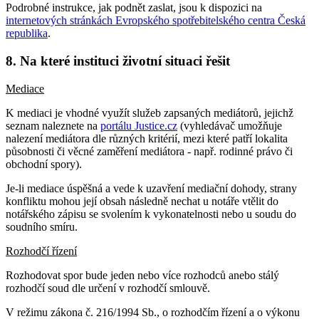
Podrobné instrukce, jak podnět zaslat, jsou k dispozici na
internetových stránkách Evropského spotřebitelského centra Česká
republika
.
8. Na které instituci životní situaci řešit
Mediace
K mediaci je vhodné využít služeb zapsaných mediátorů, jejichž
seznam naleznete na
portálu Justice.cz
(vyhledávač umožňuje
nalezení mediátora dle různých kritérií, mezi které patří lokalita
působnosti či věcné zaměření mediátora - např. rodinné právo či
obchodní spory).
Je-li mediace úspěšná a vede k uzavření mediační dohody, strany
konfliktu mohou její obsah následně nechat u notáře vtělit do
notářského zápisu se svolením k vykonatelnosti nebo u soudu do
soudního smíru.
Rozhodčí řízení
Rozhodovat spor bude jeden nebo více rozhodců anebo stálý
rozhodčí soud dle určení v rozhodčí smlouvě.
V režimu zákona č. 216/1994 Sb., o rozhodčím řízení a o výkonu