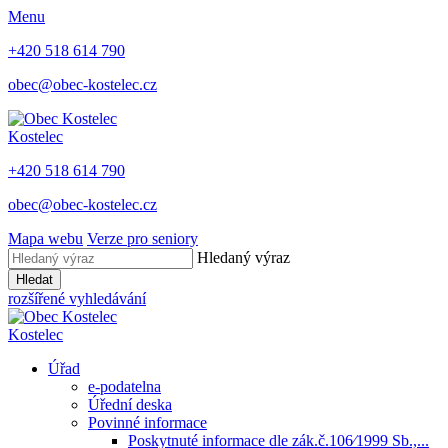
Menu
+420 518 614 790
obec@obec-kostelec.cz
Kostelec
+420 518 614 790
obec@obec-kostelec.cz
Mapa webu
Verze pro seniory
Hledaný výraz
Hledat
rozšířené vyhledávání
Kostelec
Úřad
e-podatelna
Úřední deska
Povinné informace
Poskytnuté informace dle zák.č.106⁄1999 Sb.,...