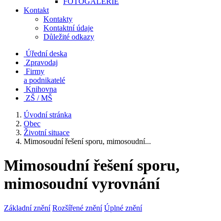
FOTOGALERIE
Kontakt
Kontakty
Kontaktní údaje
Důležité odkazy
Úřední deska
Zpravodaj
Firmy
a podnikatelé
Knihovna
ZŠ / MŠ
Úvodní stránka
Obec
Životní situace
Mimosoudní řešení sporu, mimosoudní...
Mimosoudní řešení sporu,
mimosoudní vyrovnání
Základní znění
Rozšířené znění
Úplné znění