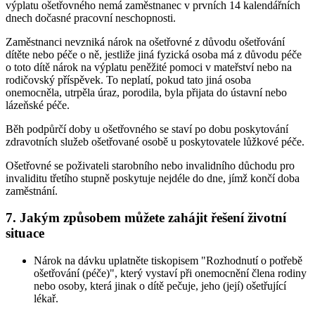
výplatu ošetřovného nemá zaměstnanec v prvních 14 kalendářních
dnech dočasné pracovní neschopnosti.
Zaměstnanci nevzniká nárok na ošetřovné z důvodu ošetřování
dítěte nebo péče o ně, jestliže jiná fyzická osoba má z důvodu péče
o toto dítě nárok na výplatu peněžité pomoci v mateřství nebo na
rodičovský příspěvek. To neplatí, pokud tato jiná osoba
onemocněla, utrpěla úraz, porodila, byla přijata do ústavní nebo
lázeňské péče.
Běh podpůrčí doby u ošetřovného se staví po dobu poskytování
zdravotních služeb ošetřované osobě u poskytovatele lůžkové péče.
Ošetřovné se poživateli starobního nebo invalidního důchodu pro
invaliditu třetího stupně poskytuje nejdéle do dne, jímž končí doba
zaměstnání.
7. Jakým způsobem můžete zahájit řešení životní
situace
Nárok na dávku uplatněte tiskopisem "Rozhodnutí o potřebě
ošetřování (péče)", který vystaví při onemocnění člena rodiny
nebo osoby, která jinak o dítě pečuje, jeho (její) ošetřující
lékař.