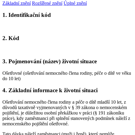
Základní znění
Rozšířené znění
Úplné znění
1. Identifikační kód
2. Kód
3. Pojmenování (název) životní situace
Ošetřovné (ošetřování nemocného člena rodiny, péče o dítě ve věku
do 10 let)
4. Základní informace k životní situaci
Ošetřování nemocného člena rodiny a péče o dítě mladší 10 let, z
důvodů taxativně vyjmenovaných v § 39 zákona o nemocenském
pojištění, je důležitou osobní překážkou v práci (§ 191 zákoníku
práce), kdy zaměstnanci při splnění stanovených podmínek náleží z
nemocenského pojištění ošetřovné.
Tato dávka náleží zaměstnanci (muži i ženě), který nemůže