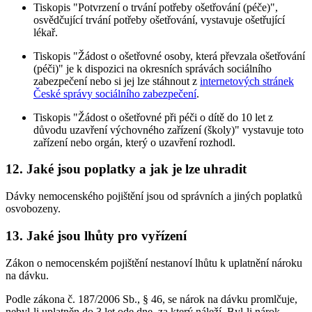
Tiskopis "Potvrzení o trvání potřeby ošetřování (péče)",
osvědčující trvání potřeby ošetřování, vystavuje ošetřující
lékař.
Tiskopis "Žádost o ošetřovné osoby, která převzala ošetřování
(péči)" je k dispozici na okresních správách sociálního
zabezpečení nebo si jej lze stáhnout z
internetových stránek
České správy sociálního zabezpečení
.
Tiskopis "Žádost o ošetřovné při péči o dítě do 10 let z
důvodu uzavření výchovného zařízení (školy)" vystavuje toto
zařízení nebo orgán, který o uzavření rozhodl.
12. Jaké jsou poplatky a jak je lze uhradit
Dávky nemocenského pojištění jsou od správních a jiných poplatků
osvobozeny.
13. Jaké jsou lhůty pro vyřízení
Zákon o nemocenském pojištění nestanoví lhůtu k uplatnění nároku
na dávku.
Podle zákona č. 187/2006 Sb., § 46, se nárok na dávku promlčuje,
nebyl-li uplatněn do 3 let ode dne, za který náleží. Byl-li nárok