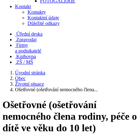
FOTOGALERIE
Kontakt
Kontakty
Kontaktní údaje
Důležité odkazy
Úřední deska
Zpravodaj
Firmy
a podnikatelé
Knihovna
ZŠ / MŠ
Úvodní stránka
Obec
Životní situace
Ošetřovné (ošetřování nemocného člena...
Ošetřovné (ošetřování
nemocného člena rodiny, péče o
dítě ve věku do 10 let)