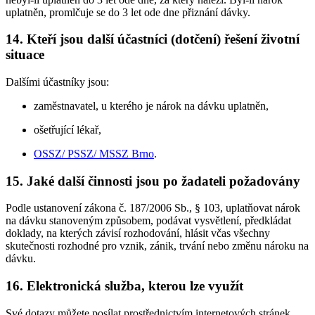
uplatněn, promlčuje se do 3 let ode dne přiznání dávky.
14. Kteří jsou další účastníci (dotčení) řešení životní
situace
Dalšími účastníky jsou:
zaměstnavatel, u kterého je nárok na dávku uplatněn,
ošetřující lékař,
OSSZ/ PSSZ/ MSSZ Brno
.
15. Jaké další činnosti jsou po žadateli požadovány
Podle ustanovení zákona č. 187/2006 Sb., § 103, uplatňovat nárok
na dávku stanoveným způsobem, podávat vysvětlení, předkládat
doklady, na kterých závisí rozhodování, hlásit včas všechny
skutečnosti rozhodné pro vznik, zánik, trvání nebo změnu nároku na
dávku.
16. Elektronická služba, kterou lze využít
Své dotazy můžete posílat prostřednictvím internetových stránek