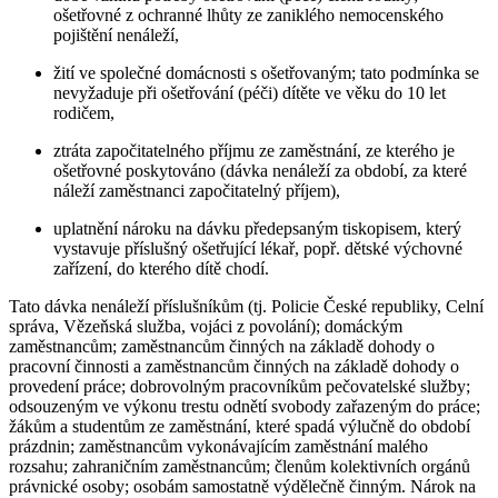
ošetřovné z ochranné lhůty ze zaniklého nemocenského
pojištění nenáleží,
žití ve společné domácnosti s ošetřovaným; tato podmínka se
nevyžaduje při ošetřování (péči) dítěte ve věku do 10 let
rodičem,
ztráta započitatelného příjmu ze zaměstnání, ze kterého je
ošetřovné poskytováno (dávka nenáleží za období, za které
náleží zaměstnanci započitatelný příjem),
uplatnění nároku na dávku předepsaným tiskopisem, který
vystavuje příslušný ošetřující lékař, popř. dětské výchovné
zařízení, do kterého dítě chodí.
Tato dávka nenáleží příslušníkům (tj. Policie České republiky, Celní
správa, Vězeňská služba, vojáci z povolání); domáckým
zaměstnancům; zaměstnancům činných na základě dohody o
pracovní činnosti a zaměstnancům činných na základě dohody o
provedení práce; dobrovolným pracovníkům pečovatelské služby;
odsouzeným ve výkonu trestu odnětí svobody zařazeným do práce;
žákům a studentům ze zaměstnání, které spadá výlučně do období
prázdnin; zaměstnancům vykonávajícím zaměstnání malého
rozsahu; zahraničním zaměstnancům; členům kolektivních orgánů
právnické osoby; osobám samostatně výdělečně činným. Nárok na