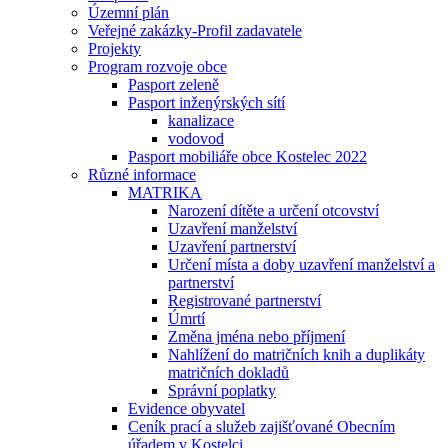
Územní plán
Veřejné zakázky-Profil zadavatele
Projekty
Program rozvoje obce
Pasport zeleně
Pasport inženýrských sítí
kanalizace
vodovod
Pasport mobiliáře obce Kostelec 2022
Různé informace
MATRIKA
Narození dítěte a určení otcovství
Uzavření manželství
Uzavření partnerství
Určení místa a doby uzavření manželství a
partnerství
Registrované partnerství
Úmrtí
Změna jména nebo příjmení
Nahlížení do matričních knih a duplikáty
matričních dokladů
Správní poplatky
Evidence obyvatel
Ceník prací a služeb zajišťované Obecním
úřadem v Kostelci