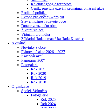
Kalendář google rezervace
Ceník, pravidla užívání pronájmu, ohlášení akce
Rodinná politika
Evropa pro občany - projekt
Stav a možnosti rozvoje obce
Dotace z rozpočtu obce
Životní situace
Virtuální prohlídka
Základní škola a mateřská škola Kostelec
Aktuálně
Novinky z obce
Plánované akce 2026 a 2027
Kalendář akcí
Panorama 360°
Fotogalerie
Rok 2021
Rok 2020
Rok 2019
Rok 2018
Organizace
Spolek Volnočas
Fotogalerie
Rok 2025
Rok 2024