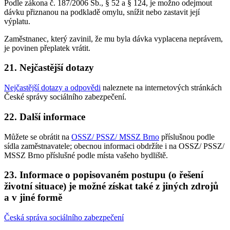
Podle zákona č. 187/2006 Sb., § 52 a § 124, je možno odejmout
dávku přiznanou na podkladě omylu, snížit nebo zastavit její
výplatu.
Zaměstnanec, který zavinil, že mu byla dávka vyplacena neprávem,
je povinen přeplatek vrátit.
21. Nejčastější dotazy
Nejčastější dotazy a odpovědi
naleznete na internetových stránkách
České správy sociálního zabezpečení.
22. Další informace
Můžete se obrátit na
OSSZ/ PSSZ/ MSSZ Brno
příslušnou podle
sídla zaměstnavatele; obecnou informaci obdržíte i na OSSZ/ PSSZ/
MSSZ Brno příslušné podle místa vašeho bydliště.
23. Informace o popisovaném postupu (o řešení
životní situace) je možné získat také z jiných zdrojů
a v jiné formě
Česká správa sociálního zabezpečení