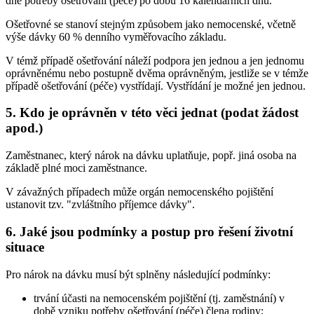
dne potřeby ošetřování (péče) po dobu 16 kalendářních dnů.
Ošetřovné se stanoví stejným způsobem jako nemocenské, včetně
výše dávky 60 % denního vyměřovacího základu.
V témž případě ošetřování náleží podpora jen jednou a jen jednomu
oprávněnému nebo postupně dvěma oprávněným, jestliže se v témže
případě ošetřování (péče) vystřídají. Vystřídání je možné jen jednou.
5. Kdo je oprávněn v této věci jednat (podat žádost
apod.)
Zaměstnanec, který nárok na dávku uplatňuje, popř. jiná osoba na
základě plné moci zaměstnance.
V závažných případech může orgán nemocenského pojištění
ustanovit tzv. "zvláštního příjemce dávky".
6. Jaké jsou podmínky a postup pro řešení životní
situace
Pro nárok na dávku musí být splněny následující podmínky:
trvání účasti na nemocenském pojištění (tj. zaměstnání) v
době vzniku potřeby ošetřování (péče) člena rodiny;