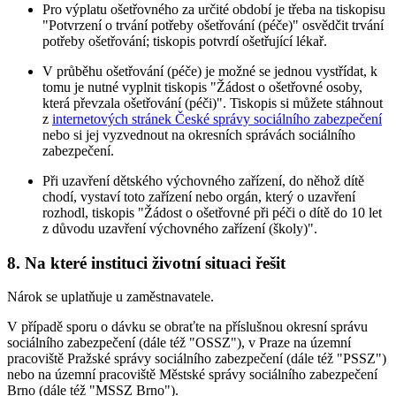
Pro výplatu ošetřovného za určité období je třeba na tiskopisu
"Potvrzení o trvání potřeby ošetřování (péče)" osvědčit trvání
potřeby ošetřování; tiskopis potvrdí ošetřující lékař.
V průběhu ošetřování (péče) je možné se jednou vystřídat, k
tomu je nutné vyplnit tiskopis "Žádost o ošetřovné osoby,
která převzala ošetřování (péči)". Tiskopis si můžete stáhnout
z
internetových stránek České správy sociálního zabezpečení
nebo si jej vyzvednout na okresních správách sociálního
zabezpečení.
Při uzavření dětského výchovného zařízení, do něhož dítě
chodí, vystaví toto zařízení nebo orgán, který o uzavření
rozhodl, tiskopis "Žádost o ošetřovné při péči o dítě do 10 let
z důvodu uzavření výchovného zařízení (školy)".
8. Na které instituci životní situaci řešit
Nárok se uplatňuje u zaměstnavatele.
V případě sporu o dávku se obraťte na příslušnou okresní správu
sociálního zabezpečení (dále též "OSSZ"), v Praze na územní
pracoviště Pražské správy sociálního zabezpečení (dále též "PSSZ")
nebo na územní pracoviště Městské správy sociálního zabezpečení
Brno (dále též "MSSZ Brno").