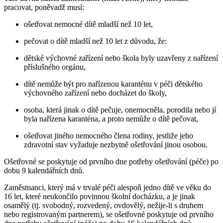
pracovat, poněvadž musí:
ošetřovat nemocné dítě mladší než 10 let,
pečovat o dítě mladší než 10 let z důvodu, že:
dětské výchovné zařízení nebo škola byly uzavřeny z nařízení
příslušného orgánu,
dítě nemůže být pro nařízenou karanténu v péči dětského
výchovného zařízení nebo docházet do školy,
osoba, která jinak o dítě pečuje, onemocněla, porodila nebo jí
byla nařízena karanténa, a proto nemůže o dítě pečovat,
ošetřovat jiného nemocného člena rodiny, jestliže jeho
zdravotní stav vyžaduje nezbytně ošetřování jinou osobou.
Ošetřovné se poskytuje od prvního dne potřeby ošetřování (péče) po
dobu 9 kalendářních dnů.
Zaměstnanci, který má v trvalé péči alespoň jedno dítě ve věku do
16 let, které neukončilo povinnou školní docházku, a je jinak
osamělý (tj. svobodný, rozvedený, ovdovělý, nežije-li s druhem
nebo registrovaným partnerem), se ošetřovné poskytuje od prvního