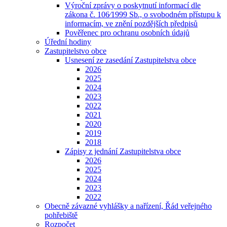
Výroční zprávy o poskytnutí informací dle
zákona č. 106⁄1999 Sb., o svobodném přístupu k
informacím, ve znění pozdějších předpisů
Pověřenec pro ochranu osobních údajů
Úřední hodiny
Zastupitelstvo obce
Usnesení ze zasedání Zastupitelstva obce
2026
2025
2024
2023
2022
2021
2020
2019
2018
Zápisy z jednání Zastupitelstva obce
2026
2025
2024
2023
2022
Obecně závazné vyhlášky a nařízení, Řád veřejného
pohřebiště
Rozpočet