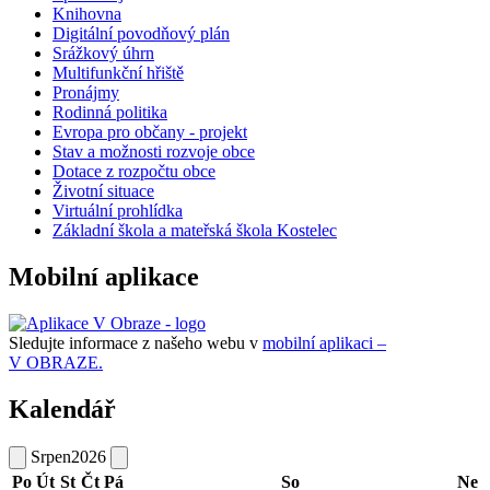
Knihovna
Digitální povodňový plán
Srážkový úhrn
Multifunkční hřiště
Pronájmy
Rodinná politika
Evropa pro občany - projekt
Stav a možnosti rozvoje obce
Dotace z rozpočtu obce
Životní situace
Virtuální prohlídka
Základní škola a mateřská škola Kostelec
Mobilní aplikace
Sledujte informace z našeho webu v
mobilní aplikaci –
V OBRAZE.
Kalendář
Srpen
2026
Po
Út
St
Čt
Pá
So
Ne