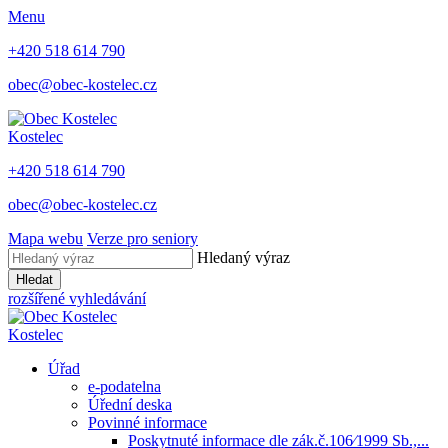
Menu
+420 518 614 790
obec@obec-kostelec.cz
Kostelec
+420 518 614 790
obec@obec-kostelec.cz
Mapa webu
Verze pro seniory
Hledaný výraz
Hledat
rozšířené vyhledávání
Kostelec
Úřad
e-podatelna
Úřední deska
Povinné informace
Poskytnuté informace dle zák.č.106⁄1999 Sb.,...