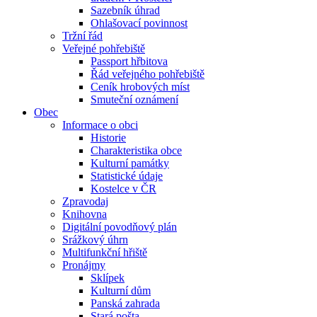
Sazebník úhrad
Ohlašovací povinnost
Tržní řád
Veřejné pohřebiště
Passport hřbitova
Řád veřejného pohřebiště
Ceník hrobových míst
Smuteční oznámení
Obec
Informace o obci
Historie
Charakteristika obce
Kulturní památky
Statistické údaje
Kostelce v ČR
Zpravodaj
Knihovna
Digitální povodňový plán
Srážkový úhrn
Multifunkční hřiště
Pronájmy
Sklípek
Kulturní dům
Panská zahrada
Stará pošta