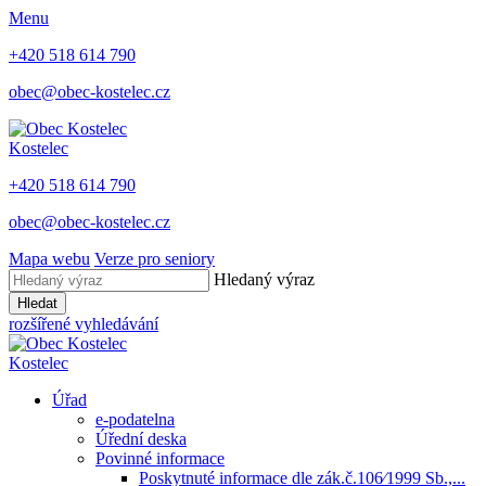
Menu
+420 518 614 790
obec@obec-kostelec.cz
Kostelec
+420 518 614 790
obec@obec-kostelec.cz
Mapa webu
Verze pro seniory
Hledaný výraz
Hledat
rozšířené vyhledávání
Kostelec
Úřad
e-podatelna
Úřední deska
Povinné informace
Poskytnuté informace dle zák.č.106⁄1999 Sb.,...