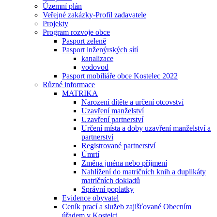
Územní plán
Veřejné zakázky-Profil zadavatele
Projekty
Program rozvoje obce
Pasport zeleně
Pasport inženýrských sítí
kanalizace
vodovod
Pasport mobiliáře obce Kostelec 2022
Různé informace
MATRIKA
Narození dítěte a určení otcovství
Uzavření manželství
Uzavření partnerství
Určení místa a doby uzavření manželství a
partnerství
Registrované partnerství
Úmrtí
Změna jména nebo příjmení
Nahlížení do matričních knih a duplikáty
matričních dokladů
Správní poplatky
Evidence obyvatel
Ceník prací a služeb zajišťované Obecním
úřadem v Kostelci