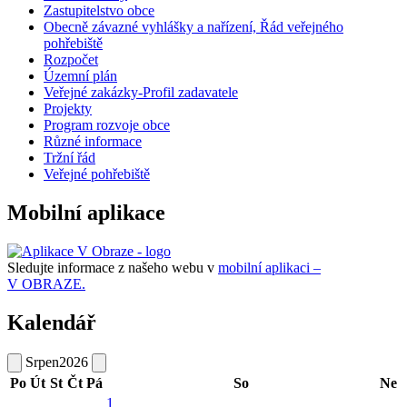
Zastupitelstvo obce
Obecně závazné vyhlášky a nařízení, Řád veřejného
pohřebiště
Rozpočet
Územní plán
Veřejné zakázky-Profil zadavatele
Projekty
Program rozvoje obce
Různé informace
Tržní řád
Veřejné pohřebiště
Mobilní aplikace
Sledujte informace z našeho webu v
mobilní aplikaci –
V OBRAZE.
Kalendář
Srpen
2026
Po
Út
St
Čt
Pá
So
Ne
1