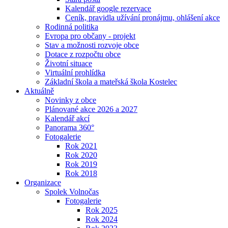
Kalendář google rezervace
Ceník, pravidla užívání pronájmu, ohlášení akce
Rodinná politika
Evropa pro občany - projekt
Stav a možnosti rozvoje obce
Dotace z rozpočtu obce
Životní situace
Virtuální prohlídka
Základní škola a mateřská škola Kostelec
Aktuálně
Novinky z obce
Plánované akce 2026 a 2027
Kalendář akcí
Panorama 360°
Fotogalerie
Rok 2021
Rok 2020
Rok 2019
Rok 2018
Organizace
Spolek Volnočas
Fotogalerie
Rok 2025
Rok 2024