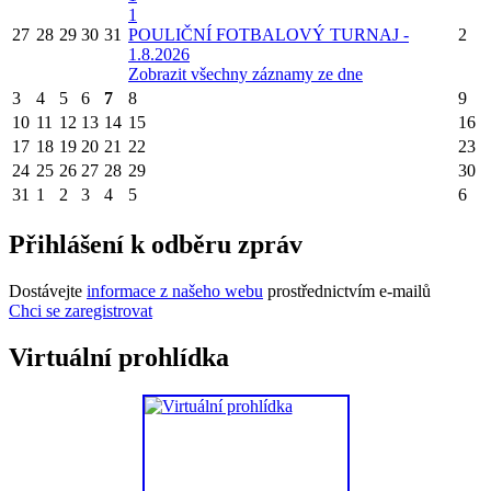
1
27
28
29
30
31
POULIČNÍ FOTBALOVÝ TURNAJ -
2
1.8.2026
Zobrazit všechny záznamy ze dne
3
4
5
6
7
8
9
10
11
12
13
14
15
16
17
18
19
20
21
22
23
24
25
26
27
28
29
30
31
1
2
3
4
5
6
Přihlášení k odběru zpráv
Dostávejte
informace z našeho webu
prostřednictvím e-mailů
Chci se zaregistrovat
Virtuální prohlídka