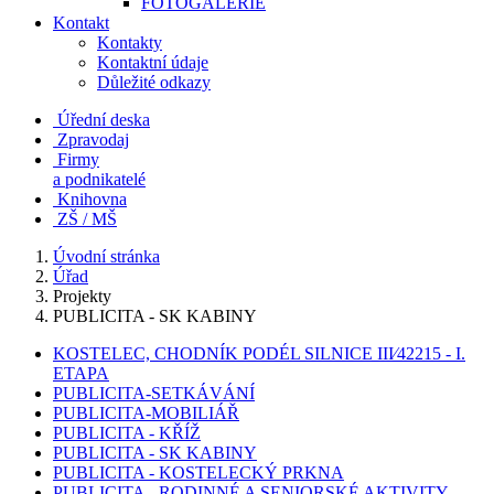
FOTOGALERIE
Kontakt
Kontakty
Kontaktní údaje
Důležité odkazy
Úřední deska
Zpravodaj
Firmy
a podnikatelé
Knihovna
ZŠ / MŠ
Úvodní stránka
Úřad
Projekty
PUBLICITA - SK KABINY
KOSTELEC, CHODNÍK PODÉL SILNICE III⁄42215 - I.
ETAPA
PUBLICITA-SETKÁVÁNÍ
PUBLICITA-MOBILIÁŘ
PUBLICITA - KŘÍŽ
PUBLICITA - SK KABINY
PUBLICITA - KOSTELECKÝ PRKNA
PUBLICITA - RODINNÉ A SENIORSKÉ AKTIVITY