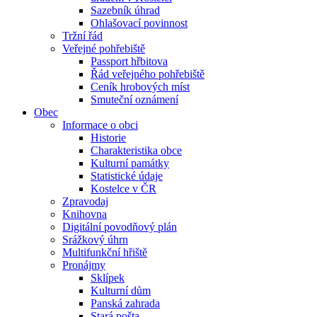
Sazebník úhrad
Ohlašovací povinnost
Tržní řád
Veřejné pohřebiště
Passport hřbitova
Řád veřejného pohřebiště
Ceník hrobových míst
Smuteční oznámení
Obec
Informace o obci
Historie
Charakteristika obce
Kulturní památky
Statistické údaje
Kostelce v ČR
Zpravodaj
Knihovna
Digitální povodňový plán
Srážkový úhrn
Multifunkční hřiště
Pronájmy
Sklípek
Kulturní dům
Panská zahrada
Stará pošta