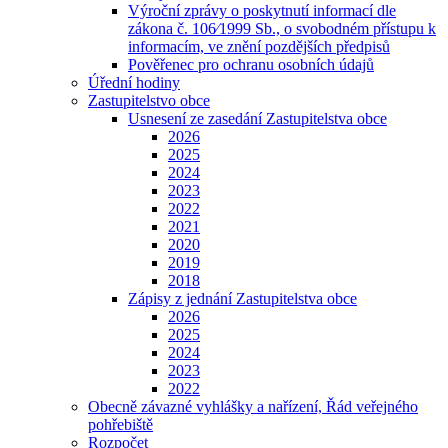
Výroční zprávy o poskytnutí informací dle
zákona č. 106⁄1999 Sb., o svobodném přístupu k
informacím, ve znění pozdějších předpisů
Pověřenec pro ochranu osobních údajů
Úřední hodiny
Zastupitelstvo obce
Usnesení ze zasedání Zastupitelstva obce
2026
2025
2024
2023
2022
2021
2020
2019
2018
Zápisy z jednání Zastupitelstva obce
2026
2025
2024
2023
2022
Obecně závazné vyhlášky a nařízení, Řád veřejného
pohřebiště
Rozpočet