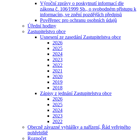
Výroční zprávy o poskytnutí informací dle
zákona č. 106⁄1999 Sb., o svobodném přístupu k
informacím, ve znění pozdějších předpisů
Pověřenec pro ochranu osobních údajů
Úřední hodiny
Zastupitelstvo obce
Usnesení ze zasedání Zastupitelstva obce
2026
2025
2024
2023
2022
2021
2020
2019
2018
Zápisy z jednání Zastupitelstva obce
2026
2025
2024
2023
2022
Obecně závazné vyhlášky a nařízení, Řád veřejného
pohřebiště
Rozpočet