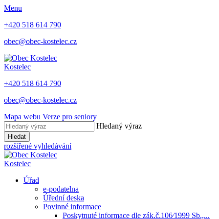
Menu
+420 518 614 790
obec@obec-kostelec.cz
Kostelec
+420 518 614 790
obec@obec-kostelec.cz
Mapa webu
Verze pro seniory
Hledaný výraz
Hledat
rozšířené vyhledávání
Kostelec
Úřad
e-podatelna
Úřední deska
Povinné informace
Poskytnuté informace dle zák.č.106⁄1999 Sb.,...