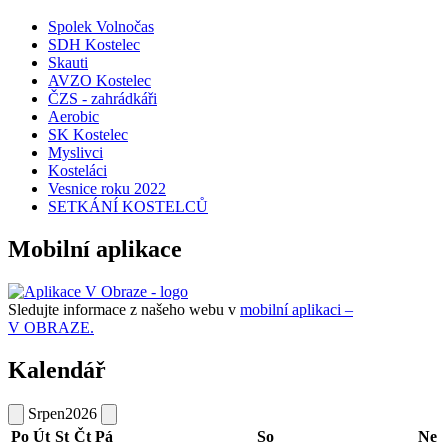
Spolek Volnočas
SDH Kostelec
Skauti
AVZO Kostelec
ČZS - zahrádkáři
Aerobic
SK Kostelec
Myslivci
Kosteláci
Vesnice roku 2022
SETKÁNÍ KOSTELCŮ
Mobilní aplikace
Sledujte informace z našeho webu v
mobilní aplikaci –
V OBRAZE.
Kalendář
Srpen
2026
Po
Út
St
Čt
Pá
So
Ne