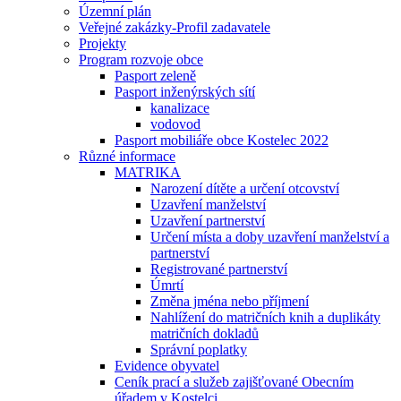
Územní plán
Veřejné zakázky-Profil zadavatele
Projekty
Program rozvoje obce
Pasport zeleně
Pasport inženýrských sítí
kanalizace
vodovod
Pasport mobiliáře obce Kostelec 2022
Různé informace
MATRIKA
Narození dítěte a určení otcovství
Uzavření manželství
Uzavření partnerství
Určení místa a doby uzavření manželství a
partnerství
Registrované partnerství
Úmrtí
Změna jména nebo příjmení
Nahlížení do matričních knih a duplikáty
matričních dokladů
Správní poplatky
Evidence obyvatel
Ceník prací a služeb zajišťované Obecním
úřadem v Kostelci