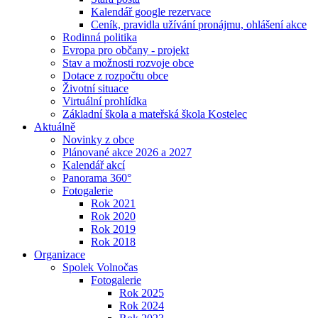
Kalendář google rezervace
Ceník, pravidla užívání pronájmu, ohlášení akce
Rodinná politika
Evropa pro občany - projekt
Stav a možnosti rozvoje obce
Dotace z rozpočtu obce
Životní situace
Virtuální prohlídka
Základní škola a mateřská škola Kostelec
Aktuálně
Novinky z obce
Plánované akce 2026 a 2027
Kalendář akcí
Panorama 360°
Fotogalerie
Rok 2021
Rok 2020
Rok 2019
Rok 2018
Organizace
Spolek Volnočas
Fotogalerie
Rok 2025
Rok 2024