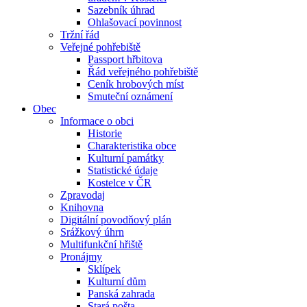
Sazebník úhrad
Ohlašovací povinnost
Tržní řád
Veřejné pohřebiště
Passport hřbitova
Řád veřejného pohřebiště
Ceník hrobových míst
Smuteční oznámení
Obec
Informace o obci
Historie
Charakteristika obce
Kulturní památky
Statistické údaje
Kostelce v ČR
Zpravodaj
Knihovna
Digitální povodňový plán
Srážkový úhrn
Multifunkční hřiště
Pronájmy
Sklípek
Kulturní dům
Panská zahrada
Stará pošta