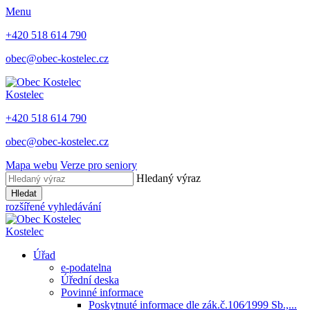
Menu
+420 518 614 790
obec@obec-kostelec.cz
Kostelec
+420 518 614 790
obec@obec-kostelec.cz
Mapa webu
Verze pro seniory
Hledaný výraz
Hledat
rozšířené vyhledávání
Kostelec
Úřad
e-podatelna
Úřední deska
Povinné informace
Poskytnuté informace dle zák.č.106⁄1999 Sb.,...