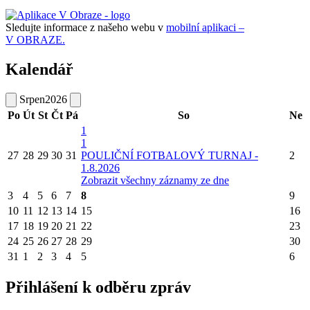
Sledujte informace z našeho webu v
mobilní aplikaci –
V OBRAZE.
Kalendář
Srpen
2026
Po
Út
St
Čt
Pá
So
Ne
1
1
27
28
29
30
31
POULIČNÍ FOTBALOVÝ TURNAJ -
2
1.8.2026
Zobrazit všechny záznamy ze dne
3
4
5
6
7
8
9
10
11
12
13
14
15
16
17
18
19
20
21
22
23
24
25
26
27
28
29
30
31
1
2
3
4
5
6
Přihlášení k odběru zpráv