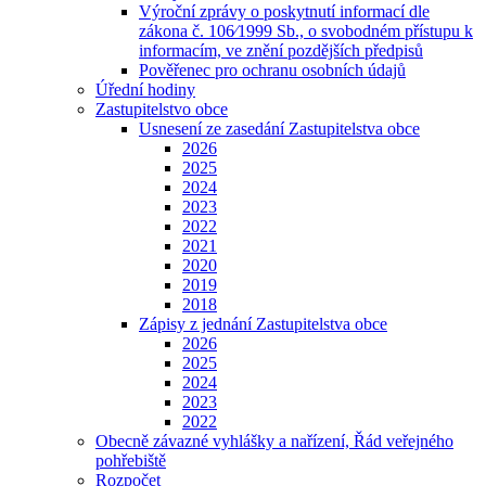
Výroční zprávy o poskytnutí informací dle
zákona č. 106⁄1999 Sb., o svobodném přístupu k
informacím, ve znění pozdějších předpisů
Pověřenec pro ochranu osobních údajů
Úřední hodiny
Zastupitelstvo obce
Usnesení ze zasedání Zastupitelstva obce
2026
2025
2024
2023
2022
2021
2020
2019
2018
Zápisy z jednání Zastupitelstva obce
2026
2025
2024
2023
2022
Obecně závazné vyhlášky a nařízení, Řád veřejného
pohřebiště
Rozpočet