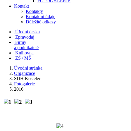
FOTOGALERIE
Kontakt
Kontakty
Kontaktní údaje
Důležité odkazy
Úřední deska
Zpravodaj
Firmy
a podnikatelé
Knihovna
ZŠ / MŠ
Úvodní stránka
Organizace
SDH Kostelec
Fotogalerie
2016