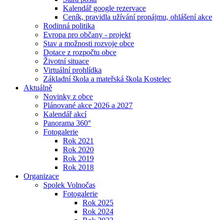
Kalendář google rezervace
Ceník, pravidla užívání pronájmu, ohlášení akce
Rodinná politika
Evropa pro občany - projekt
Stav a možnosti rozvoje obce
Dotace z rozpočtu obce
Životní situace
Virtuální prohlídka
Základní škola a mateřská škola Kostelec
Aktuálně
Novinky z obce
Plánované akce 2026 a 2027
Kalendář akcí
Panorama 360°
Fotogalerie
Rok 2021
Rok 2020
Rok 2019
Rok 2018
Organizace
Spolek Volnočas
Fotogalerie
Rok 2025
Rok 2024