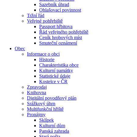
Sazebník úhrad
Ohlašovací povinnost
Tržní řád
Veřejné pohřebiště
Passport hřbitova
Řád veřejného pohřebiště
Ceník hrobových míst
Smuteční oznámení
Obec
Informace o obci
Historie
Charakteristika obce
Kulturní památky
Statistické údaje
Kostelce v ČR
Zpravodaj
Knihovna
Digitální povodňový plán
Srážkový úhrn
Multifunkční hřiště
Pronájmy
Sklípek
Kulturní dům
Panská zahrada
Stará pošta