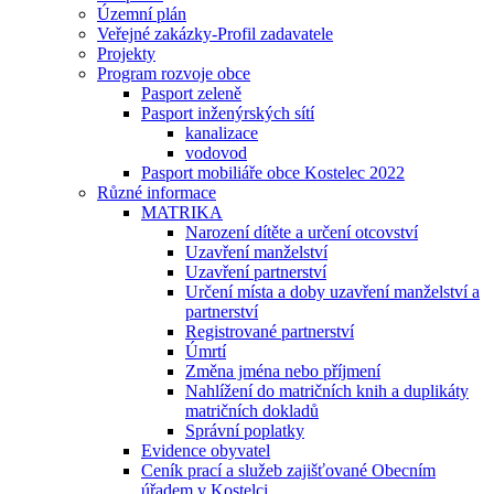
Územní plán
Veřejné zakázky-Profil zadavatele
Projekty
Program rozvoje obce
Pasport zeleně
Pasport inženýrských sítí
kanalizace
vodovod
Pasport mobiliáře obce Kostelec 2022
Různé informace
MATRIKA
Narození dítěte a určení otcovství
Uzavření manželství
Uzavření partnerství
Určení místa a doby uzavření manželství a
partnerství
Registrované partnerství
Úmrtí
Změna jména nebo příjmení
Nahlížení do matričních knih a duplikáty
matričních dokladů
Správní poplatky
Evidence obyvatel
Ceník prací a služeb zajišťované Obecním
úřadem v Kostelci