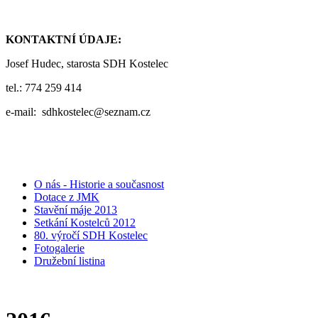
KONTAKTNÍ ÚDAJE:
Josef Hudec, starosta SDH Kostelec
tel.: 774 259 414
e-mail: sdhkostelec@seznam.cz
O nás - Historie a současnost
Dotace z JMK
Stavění máje 2013
Setkání Kostelců 2012
80. výročí SDH Kostelec
Fotogalerie
Družební listina