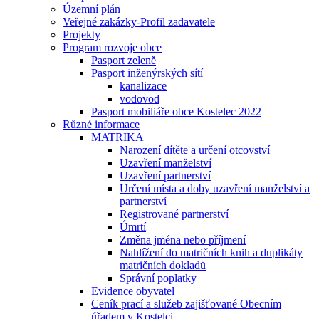
Územní plán
Veřejné zakázky-Profil zadavatele
Projekty
Program rozvoje obce
Pasport zeleně
Pasport inženýrských sítí
kanalizace
vodovod
Pasport mobiliáře obce Kostelec 2022
Různé informace
MATRIKA
Narození dítěte a určení otcovství
Uzavření manželství
Uzavření partnerství
Určení místa a doby uzavření manželství a
partnerství
Registrované partnerství
Úmrtí
Změna jména nebo příjmení
Nahlížení do matričních knih a duplikáty
matričních dokladů
Správní poplatky
Evidence obyvatel
Ceník prací a služeb zajišťované Obecním
úřadem v Kostelci