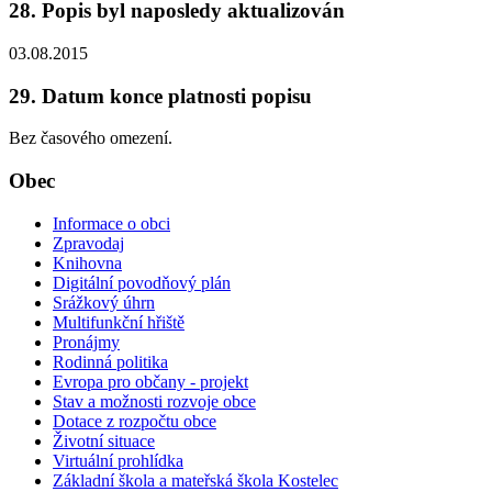
28. Popis byl naposledy aktualizován
03.08.2015
29. Datum konce platnosti popisu
Bez časového omezení.
Obec
Informace o obci
Zpravodaj
Knihovna
Digitální povodňový plán
Srážkový úhrn
Multifunkční hřiště
Pronájmy
Rodinná politika
Evropa pro občany - projekt
Stav a možnosti rozvoje obce
Dotace z rozpočtu obce
Životní situace
Virtuální prohlídka
Základní škola a mateřská škola Kostelec