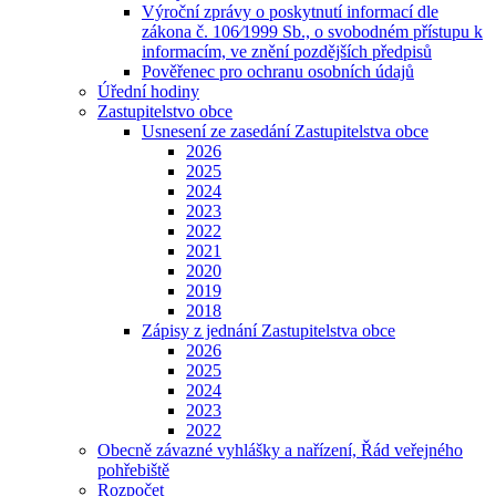
Výroční zprávy o poskytnutí informací dle
zákona č. 106⁄1999 Sb., o svobodném přístupu k
informacím, ve znění pozdějších předpisů
Pověřenec pro ochranu osobních údajů
Úřední hodiny
Zastupitelstvo obce
Usnesení ze zasedání Zastupitelstva obce
2026
2025
2024
2023
2022
2021
2020
2019
2018
Zápisy z jednání Zastupitelstva obce
2026
2025
2024
2023
2022
Obecně závazné vyhlášky a nařízení, Řád veřejného
pohřebiště
Rozpočet