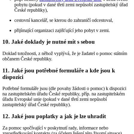
pobytu (pokud v dané třetí zemi nepůsobí zastupitelský úřad
České republiky),
cestovní kancelář, se kterou do zahraničí odcestoval,
přijímající organizaci zajišťující jeho pobyt v zemi.
10. Jaké doklady je nutné mít s sebou
Doklad totožnosti, z něhož vyplývá, že je žadatel o pomoc státním
občanem České republiky.
11. Jaké jsou potřebné formuláře a kde jsou k
dispozici
Potřebné formuláře jsou (dle povahy žádosti o pomoc) k dispozici
na zastupitelském úřadu České republiky, příp. na zastupitelském
úřadu Evropské unie (pokud v dané třetí zemi nepůsobí
zastupitelský úřad České republiky).
12. Jaké jsou poplatky a jak je lze uhradit
Za pomoc spočívající v poskytnutí rady, informace nebo
zprostředkování kontaktu (za účelem řešení této životní situace)