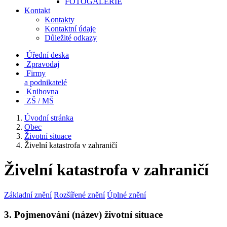
FOTOGALERIE
Kontakt
Kontakty
Kontaktní údaje
Důležité odkazy
Úřední deska
Zpravodaj
Firmy
a podnikatelé
Knihovna
ZŠ / MŠ
Úvodní stránka
Obec
Životní situace
Živelní katastrofa v zahraničí
Živelní katastrofa v zahraničí
Základní znění
Rozšířené znění
Úplné znění
3. Pojmenování (název) životní situace