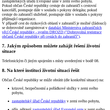
zastupitelských úřadů Evropské unie v zemi svého pobytu.
Pokud občan České republiky cestuje do zahraničí s cestovní
kanceláří, postupuje dále v souladu s pokyny delegáta; pokud
cestuje do zahraničí služebně, postupuje dále v souladu s pokyny
přijímající organizace.
V případě cest do rizikových oblastí v zahraničí je možné (žádoucí)
se dobrovolně zaregistrovat v
databázi Ministerstva zahraničních
věcí České republiky - systém DROZD ("Dobrovolná registrace
občanů České republiky při cestách do zahraničí")
.
7. Jakým způsobem můžete zahájit řešení životní
situace
Telefonickým či jiným spojením s místy uvedenými v bodě 08.
8. Na které instituci životní situaci řešit
Občan České republiky se může obrátit (dle konkrétní situace) na:
krizové, bezpečnostní a pořádkové složky v zemi svého
pobytu,
zastupitelský úřad České republiky
v zemi svého pobytu,
příp. některý
zastupitelský úřad Evropské unie
v zemi svého