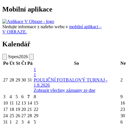
Mobilní aplikace
Sledujte informace z našeho webu v
mobilní aplikaci –
V OBRAZE.
Kalendář
Srpen
2026
Po
Út
St
Čt
Pá
So
Ne
1
1
27
28
29
30
31
POULIČNÍ FOTBALOVÝ TURNAJ -
2
1.8.2026
Zobrazit všechny záznamy ze dne
3
4
5
6
7
8
9
10
11
12
13
14
15
16
17
18
19
20
21
22
23
24
25
26
27
28
29
30
31
1
2
3
4
5
6