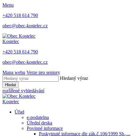
Menu
+420 518 614 790
obec@obec-kostelec.cz
Kostelec
+420 518 614 790
obec@obec-kostelec.cz
Mapa webu
Verze pro seniory
Hledaný výraz
Hledat
rozšířené vyhledávání
Kostelec
Úřad
e-podatelna
Úřední deska
Povinné informace
Poskytnuté informace dle zák.č.106⁄1999 Sb.,...