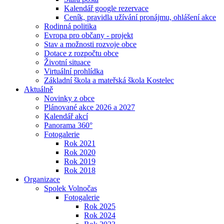
Kalendář google rezervace
Ceník, pravidla užívání pronájmu, ohlášení akce
Rodinná politika
Evropa pro občany - projekt
Stav a možnosti rozvoje obce
Dotace z rozpočtu obce
Životní situace
Virtuální prohlídka
Základní škola a mateřská škola Kostelec
Aktuálně
Novinky z obce
Plánované akce 2026 a 2027
Kalendář akcí
Panorama 360°
Fotogalerie
Rok 2021
Rok 2020
Rok 2019
Rok 2018
Organizace
Spolek Volnočas
Fotogalerie
Rok 2025
Rok 2024