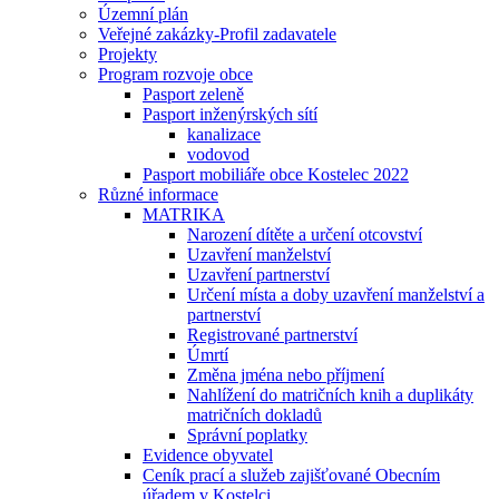
Územní plán
Veřejné zakázky-Profil zadavatele
Projekty
Program rozvoje obce
Pasport zeleně
Pasport inženýrských sítí
kanalizace
vodovod
Pasport mobiliáře obce Kostelec 2022
Různé informace
MATRIKA
Narození dítěte a určení otcovství
Uzavření manželství
Uzavření partnerství
Určení místa a doby uzavření manželství a
partnerství
Registrované partnerství
Úmrtí
Změna jména nebo příjmení
Nahlížení do matričních knih a duplikáty
matričních dokladů
Správní poplatky
Evidence obyvatel
Ceník prací a služeb zajišťované Obecním
úřadem v Kostelci