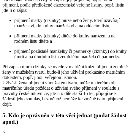
příjmení,
podle předložené cizozemské veřejné listiny, popř. listin
,
jde-li o zápis:
příjmení matky (cizinky) muže nebo ženy, kteří uzavírají
manželství, do knihy manželství a na oddacím listu,
příjmení matky (cizinky) dítěte do knihy narození a na
rodném listu dítěte a
příjmení pozůstalé manželky či partnerky (cizinky) do knihy
úmrtí a na úmrtním listu zemřelého manžela či partnerky.
Při zápisu úmrtí cizinky se uvede v matriční knize příjmení zemřelé
ženy v mužském tvaru, bude-li jeho užívání prokázáno matričním
dokladem, popř. jinou veřejnou listinou.
Užívá-li žena příjmení v mužském tvaru, může u kteréhokoli
matričního úřadu požádat o užívání svého příjmení v souladu s
pravidly české mluvnice; jde-li o dítě starší 15 let, připojí se k
žádosti jeho souhlas, bez něhož nemůže ke změně tvaru příjmení
dojít.
5. Kdo je oprávněn v této věci jednat (podat žádost
apod.)