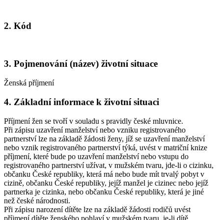
2. Kód
3. Pojmenování (název) životní situace
Ženská příjmení
4. Základní informace k životní situaci
Příjmení žen se tvoří v souladu s pravidly české mluvnice.
Při zápisu uzavření manželství nebo vzniku registrovaného
partnerství lze na základě žádosti ženy, jíž se uzavření manželství
nebo vznik registrovaného partnerství týká, uvést v matriční knize
příjmení, které bude po uzavření manželství nebo vstupu do
registrovaného partnerství užívat, v mužském tvaru, jde-li o cizinku,
občanku České republiky, která má nebo bude mít trvalý pobyt v
cizině, občanku České republiky, jejíž manžel je cizinec nebo jejíž
partnerka je cizinka, nebo občanku České republiky, která je jiné
než české národnosti.
Při zápisu narození dítěte lze na základě žádosti rodičů uvést
příjmení dítěte ženského pohlaví v mužském tvaru, je-li dítě