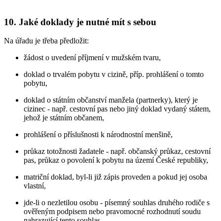
10. Jaké doklady je nutné mít s sebou
Na úřadu je třeba předložit:
žádost o uvedení příjmení v mužském tvaru,
doklad o trvalém pobytu v cizině, příp. prohlášení o tomto
pobytu,
doklad o státním občanství manžela (partnerky), který je
cizinec - např. cestovní pas nebo jiný doklad vydaný státem,
jehož je státním občanem,
prohlášení o příslušnosti k národnostní menšině,
průkaz totožnosti žadatele - např. občanský průkaz, cestovní
pas, průkaz o povolení k pobytu na území České republiky,
matriční doklad, byl-li již zápis proveden a pokud jej osoba
vlastní,
jde-li o nezletilou osobu - písemný souhlas druhého rodiče s
ověřeným podpisem nebo pravomocné rozhodnutí soudu
nahrazující tento souhlas,