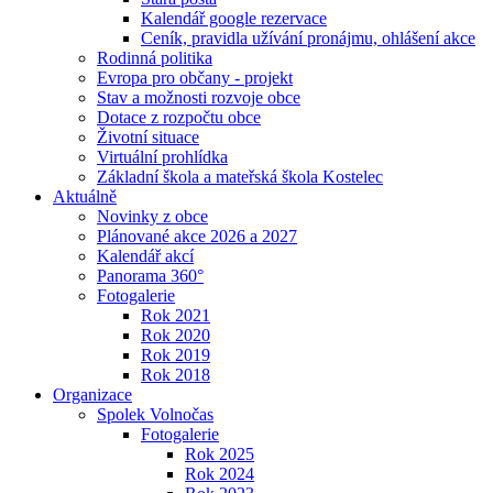
Kalendář google rezervace
Ceník, pravidla užívání pronájmu, ohlášení akce
Rodinná politika
Evropa pro občany - projekt
Stav a možnosti rozvoje obce
Dotace z rozpočtu obce
Životní situace
Virtuální prohlídka
Základní škola a mateřská škola Kostelec
Aktuálně
Novinky z obce
Plánované akce 2026 a 2027
Kalendář akcí
Panorama 360°
Fotogalerie
Rok 2021
Rok 2020
Rok 2019
Rok 2018
Organizace
Spolek Volnočas
Fotogalerie
Rok 2025
Rok 2024