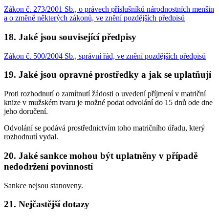
Zákon č. 273/2001 Sb., o právech příslušníků národnostních menšin
a o změně některých zákonů, ve znění pozdějších předpisů
18. Jaké jsou související předpisy
Zákon č. 500/2004 Sb., správní řád, ve znění pozdějších předpisů
19. Jaké jsou opravné prostředky a jak se uplatňují
Proti rozhodnutí o zamítnutí žádosti o uvedení příjmení v matriční
knize v mužském tvaru je možné podat odvolání do 15 dnů ode dne
jeho doručení.
Odvolání se podává prostřednictvím toho matričního úřadu, který
rozhodnutí vydal.
20. Jaké sankce mohou být uplatněny v případě
nedodržení povinností
Sankce nejsou stanoveny.
21. Nejčastější dotazy