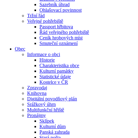
Sazebník úhrad
Ohlašovací povinnost
Tržní řád
Veřejné pohřebiště
Passport hřbitova
Řád veřejného pohřebiště
Ceník hrobových míst
Smuteční oznámení
Obec
Informace o obci
Historie
Charakteristika obce
Kulturní památky
Statistické údaje
Kostelce v ČR
Zpravodaj
Knihovna
Digitální povodňový plán
Srážkový úhrn
Multifunkční hřiště
Pronájmy
Sklípek
Kulturní dům
Panská zahrada
Stará pošta