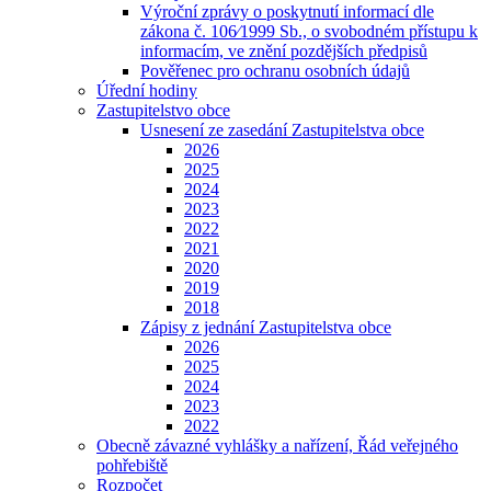
Výroční zprávy o poskytnutí informací dle
zákona č. 106⁄1999 Sb., o svobodném přístupu k
informacím, ve znění pozdějších předpisů
Pověřenec pro ochranu osobních údajů
Úřední hodiny
Zastupitelstvo obce
Usnesení ze zasedání Zastupitelstva obce
2026
2025
2024
2023
2022
2021
2020
2019
2018
Zápisy z jednání Zastupitelstva obce
2026
2025
2024
2023
2022
Obecně závazné vyhlášky a nařízení, Řád veřejného
pohřebiště
Rozpočet