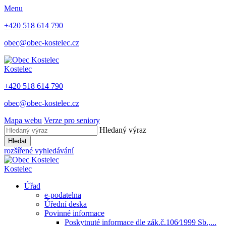
Menu
+420 518 614 790
obec@obec-kostelec.cz
Kostelec
+420 518 614 790
obec@obec-kostelec.cz
Mapa webu
Verze pro seniory
Hledaný výraz
Hledat
rozšířené vyhledávání
Kostelec
Úřad
e-podatelna
Úřední deska
Povinné informace
Poskytnuté informace dle zák.č.106⁄1999 Sb.,...