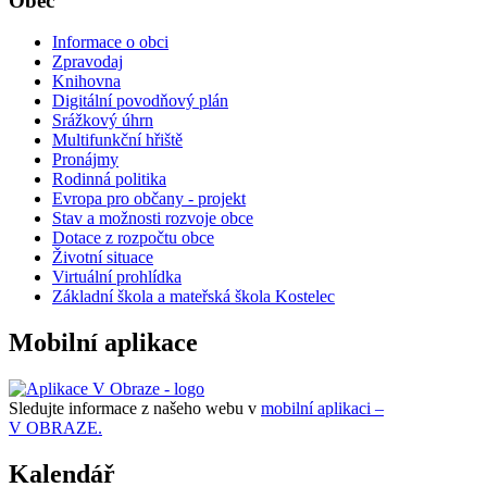
Obec
Informace o obci
Zpravodaj
Knihovna
Digitální povodňový plán
Srážkový úhrn
Multifunkční hřiště
Pronájmy
Rodinná politika
Evropa pro občany - projekt
Stav a možnosti rozvoje obce
Dotace z rozpočtu obce
Životní situace
Virtuální prohlídka
Základní škola a mateřská škola Kostelec
Mobilní aplikace
Sledujte informace z našeho webu v
mobilní aplikaci –
V OBRAZE.
Kalendář