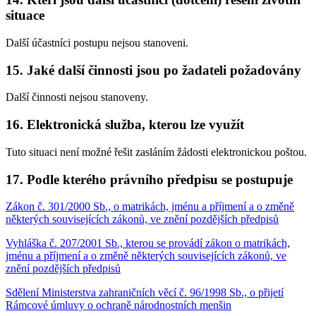
situace
Další účastníci postupu nejsou stanoveni.
15. Jaké další činnosti jsou po žadateli požadovány
Další činnosti nejsou stanoveny.
16. Elektronická služba, kterou lze využít
Tuto situaci není možné řešit zasláním žádosti elektronickou poštou.
17. Podle kterého právního předpisu se postupuje
Zákon č. 301/2000 Sb., o matrikách, jménu a příjmení a o změně
některých souvisejících zákonů, ve znění pozdějších předpisů
Vyhláška č. 207/2001 Sb., kterou se provádí zákon o matrikách,
jménu a příjmení a o změně některých souvisejících zákonů, ve
znění pozdějších předpisů
Sdělení Ministerstva zahraničních věcí č. 96/1998 Sb., o přijetí
Rámcové úmluvy o ochraně národnostních menšin