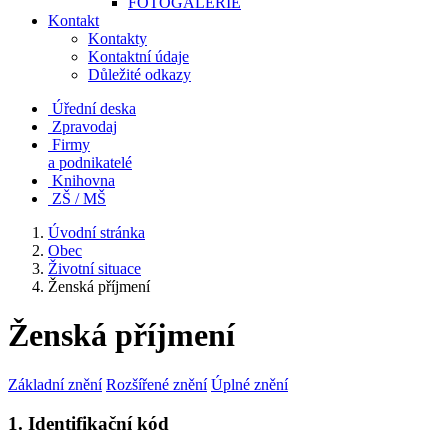
FOTOGALERIE
Kontakt
Kontakty
Kontaktní údaje
Důležité odkazy
Úřední deska
Zpravodaj
Firmy
a podnikatelé
Knihovna
ZŠ / MŠ
Úvodní stránka
Obec
Životní situace
Ženská příjmení
Ženská příjmení
Základní znění
Rozšířené znění
Úplné znění
1. Identifikační kód