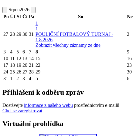
Srpen
2026
Po
Út
St
Čt
Pá
So
Ne
1
1
27
28
29
30
31
POULIČNÍ FOTBALOVÝ TURNAJ -
2
1.8.2026
Zobrazit všechny záznamy ze dne
3
4
5
6
7
8
9
10
11
12
13
14
15
16
17
18
19
20
21
22
23
24
25
26
27
28
29
30
31
1
2
3
4
5
6
Přihlášení k odběru zpráv
Dostávejte
informace z našeho webu
prostřednictvím e-mailů
Chci se zaregistrovat
Virtuální prohlídka