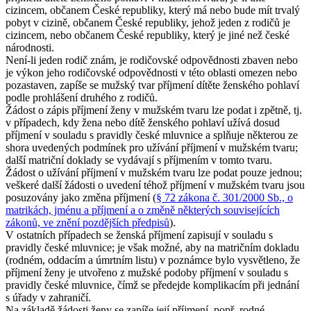
cizincem, občanem České republiky, který má nebo bude mít trvalý
pobyt v cizině, občanem České republiky, jehož jeden z rodičů je
cizincem, nebo občanem České republiky, který je jiné než české
národnosti.
Není-li jeden rodič znám, je rodičovské odpovědnosti zbaven nebo
je výkon jeho rodičovské odpovědnosti v této oblasti omezen nebo
pozastaven, zapíše se mužský tvar příjmení dítěte ženského pohlaví
podle prohlášení druhého z rodičů.
Žádost o zápis příjmení ženy v mužském tvaru lze podat i zpětně, tj.
v případech, kdy žena nebo dítě ženského pohlaví užívá dosud
příjmení v souladu s pravidly české mluvnice a splňuje některou ze
shora uvedených podmínek pro užívání příjmení v mužském tvaru;
další matriční doklady se vydávají s příjmením v tomto tvaru.
Žádost o užívání příjmení v mužském tvaru lze podat pouze jednou;
veškeré další žádosti o uvedení téhož příjmení v mužském tvaru jsou
posuzovány jako změna příjmení (
§ 72 zákona č. 301/2000 Sb., o
matrikách, jménu a příjmení a o změně některých souvisejících
zákonů, ve znění pozdějších předpisů
).
V ostatních případech se ženská příjmení zapisují v souladu s
pravidly české mluvnice; je však možné, aby na matričním dokladu
(rodném, oddacím a úmrtním listu) v poznámce bylo vysvětleno, že
příjmení ženy je utvořeno z mužské podoby příjmení v souladu s
pravidly české mluvnice, čímž se předejde komplikacím při jednání
s úřady v zahraničí.
Na základě žádosti ženy se zapíše její příjmení, popř. rodné