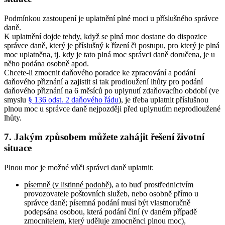
Podmínkou zastoupení je uplatnění plné moci u příslušného správce
daně.
K uplatnění dojde tehdy, když se plná moc dostane do dispozice
správce daně, který je příslušný k řízení či postupu, pro který je plná
moc uplatněna, tj. kdy je tato plná moc správci daně doručena, je u
něho podána osobně apod.
Chcete-li zmocnit daňového poradce ke zpracování a podání
daňového přiznání a zajistit si tak prodloužení lhůty pro podání
daňového přiznání na 6 měsíců po uplynutí zdaňovacího období (ve
smyslu
§ 136 odst. 2 daňového řádu
), je třeba uplatnit příslušnou
plnou moc u správce daně nejpozději před uplynutím neprodloužené
lhůty.
7. Jakým způsobem můžete zahájit řešení životní
situace
Plnou moc je možné vůči správci daně uplatnit:
písemně (v listinné podobě)
, a to buď prostřednictvím
provozovatele poštovních služeb, nebo osobně přímo u
správce daně; písemná podání musí být vlastnoručně
podepsána osobou, která podání činí (v daném případě
zmocnitelem, který uděluje zmocněnci plnou moc),