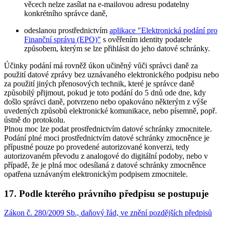
věcech nelze zasílat na e-mailovou adresu podatelny
konkrétního správce daně,
odeslanou prostřednictvím
aplikace "Elektronická podání pro
Finanční správu (EPO)"
s ověřením identity podatele
způsobem, kterým se lze přihlásit do jeho datové schránky.
Účinky podání má rovněž úkon učiněný vůči správci daně za
použití datové zprávy bez uznávaného elektronického podpisu nebo
za použití jiných přenosových technik, které je správce daně
způsobilý přijmout, pokud je toto podání do 5 dnů ode dne, kdy
došlo správci daně, potvrzeno nebo opakováno některým z výše
uvedených způsobů elektronické komunikace, nebo písemně, popř.
ústně do protokolu.
Plnou moc lze podat prostřednictvím datové schránky zmocnitele.
Podání plné moci prostřednictvím datové schránky zmocněnce je
přípustné pouze po provedené autorizované konverzi, tedy
autorizovaném převodu z analogové do digitální podoby, nebo v
případě, že je plná moc odesílaná z datové schránky zmocněnce
opatřena uznávaným elektronickým podpisem zmocnitele.
17. Podle kterého právního předpisu se postupuje
Zákon č. 280/2009 Sb., daňový řád, ve znění pozdějších předpisů