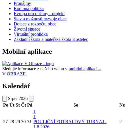
Pronájmy
Rodinná politika
Evropa pro občany - projekt
Stav a možnosti rozvoje obce
Dotace z rozpočtu obce
Životní situace
Virtuální prohlídka
Základní škola a mateřská škola Kostelec
Mobilní aplikace
Sledujte informace z našeho webu v
mobilní aplikaci –
V OBRAZE.
Kalendář
Srpen
2026
Po
Út
St
Čt
Pá
So
Ne
1
1
27
28
29
30
31
POULIČNÍ FOTBALOVÝ TURNAJ -
2
1.8.2026