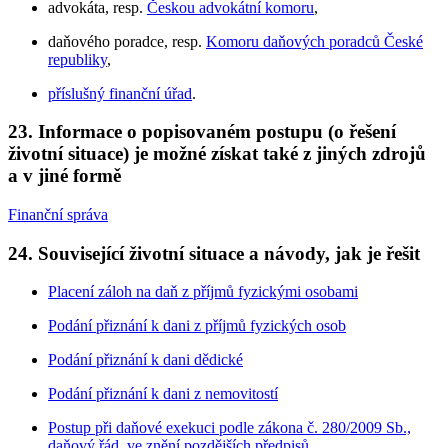
advokáta, resp.
Českou advokátní komoru
,
daňového poradce, resp.
Komoru daňových poradců České
republiky
,
příslušný finanční úřad
.
23. Informace o popisovaném postupu (o řešení
životní situace) je možné získat také z jiných zdrojů
a v jiné formě
Finanční správa
24. Související životní situace a návody, jak je řešit
Placení záloh na daň z příjmů fyzickými osobami
Podání přiznání k dani z příjmů fyzických osob
Podání přiznání k dani dědické
Podání přiznání k dani z nemovitostí
Postup při daňové exekuci podle zákona č. 280/2009 Sb.,
daňový řád, ve znění pozdějších předpisů