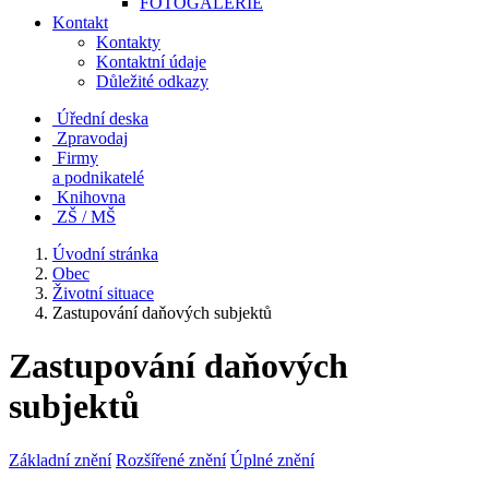
FOTOGALERIE
Kontakt
Kontakty
Kontaktní údaje
Důležité odkazy
Úřední deska
Zpravodaj
Firmy
a podnikatelé
Knihovna
ZŠ / MŠ
Úvodní stránka
Obec
Životní situace
Zastupování daňových subjektů
Zastupování daňových
subjektů
Základní znění
Rozšířené znění
Úplné znění