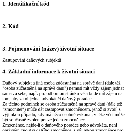
1. Identifikační kód
2. Kód
3. Pojmenování (název) životní situace
Zastupování daňových subjektů
4. Základní informace k životní situaci
Daňový subjekt a jiná osoba zúčastněná na správě daní (dále též
"osoba zúčastněná na správě daní") nemusí mít vždy zájem jednat
sama za sebe, např. pro odbornou stránku věci bude mít zájem na
tom, aby za ni jednal advokát či daňový poradce.
Za těchto podmínek se osoba zúčastněná na správě daní (dále též
"zmocnitel") může dát zastupovat zmocněncem, jehož si zvolí, s
výjimkou případů, kdy má něco osobně vykonat; v téže věci může
být současně zvolen pouze jeden zmocněnec.
Zmocněnec, nejde-li o daňového poradce nebo advokáta, není
oprávněn zvolit si dalšího zmocněnce, s výjimkou zmocněnce pro