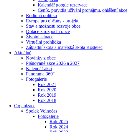
Kalendář google rezervace
Ceník, pravidla užívání pronájmu, ohlášení akce
Rodinná politika
Evropa pro občany - projekt
Stav a možnosti rozvoje obce
Dotace z rozpočtu obce
Životní situace
Virtuální prohlídka
Základní škola a mateřská škola Kostelec
Aktuálně
Novinky z obce
Plánované akce 2026 a 2027
Kalendář akcí
Panorama 360°
Fotogalerie
Rok 2021
Rok 2020
Rok 2019
Rok 2018
Organizace
Spolek Volnočas
Fotogalerie
Rok 2025
Rok 2024