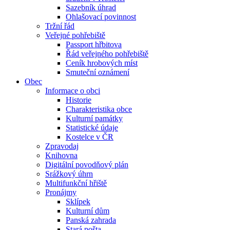
Sazebník úhrad
Ohlašovací povinnost
Tržní řád
Veřejné pohřebiště
Passport hřbitova
Řád veřejného pohřebiště
Ceník hrobových míst
Smuteční oznámení
Obec
Informace o obci
Historie
Charakteristika obce
Kulturní památky
Statistické údaje
Kostelce v ČR
Zpravodaj
Knihovna
Digitální povodňový plán
Srážkový úhrn
Multifunkční hřiště
Pronájmy
Sklípek
Kulturní dům
Panská zahrada
Stará pošta