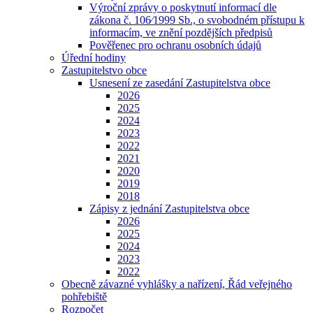
Výroční zprávy o poskytnutí informací dle
zákona č. 106⁄1999 Sb., o svobodném přístupu k
informacím, ve znění pozdějších předpisů
Pověřenec pro ochranu osobních údajů
Úřední hodiny
Zastupitelstvo obce
Usnesení ze zasedání Zastupitelstva obce
2026
2025
2024
2023
2022
2021
2020
2019
2018
Zápisy z jednání Zastupitelstva obce
2026
2025
2024
2023
2022
Obecně závazné vyhlášky a nařízení, Řád veřejného
pohřebiště
Rozpočet