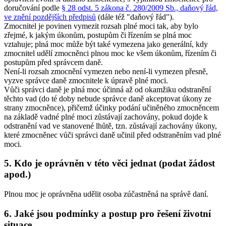
doručování podle
§ 28 odst. 5 zákona č. 280/2009 Sb., daňový řád,
ve znění pozdějších předpisů
(dále též "daňový řád")
.
Zmocnitel je povinen vymezit rozsah plné moci tak, aby bylo
zřejmé, k jakým úkonům, postupům či řízením se plná moc
vztahuje; plná moc může být také vymezena jako generální, kdy
zmocnitel udělí zmocněnci plnou moc ke všem úkonům, řízením či
postupům před správcem daně.
Není-li rozsah zmocnění vymezen nebo není-li vymezen přesně,
vyzve správce daně zmocnitele k úpravě plné moci.
Vůči správci daně je plná moc účinná až od okamžiku odstranění
těchto vad (do té doby nebude správce daně akceptovat úkony ze
strany zmocněnce), přičemž účinky podání učiněného zmocněncem
na základě vadné plné moci zůstávají zachovány, pokud dojde k
odstranění vad ve stanovené lhůtě, tzn. zůstávají zachovány úkony,
které zmocněnec vůči správci daně učinil před odstraněním vad plné
moci.
5. Kdo je oprávněn v této věci jednat (podat žádost
apod.)
Plnou moc je oprávněna udělit osoba zúčastněná na správě daní.
6. Jaké jsou podmínky a postup pro řešení životní
situace