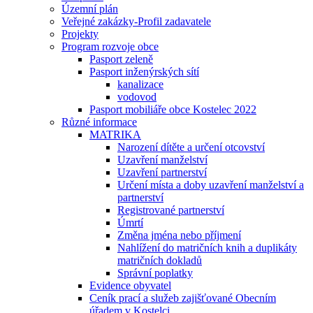
Územní plán
Veřejné zakázky-Profil zadavatele
Projekty
Program rozvoje obce
Pasport zeleně
Pasport inženýrských sítí
kanalizace
vodovod
Pasport mobiliáře obce Kostelec 2022
Různé informace
MATRIKA
Narození dítěte a určení otcovství
Uzavření manželství
Uzavření partnerství
Určení místa a doby uzavření manželství a
partnerství
Registrované partnerství
Úmrtí
Změna jména nebo příjmení
Nahlížení do matričních knih a duplikáty
matričních dokladů
Správní poplatky
Evidence obyvatel
Ceník prací a služeb zajišťované Obecním
úřadem v Kostelci