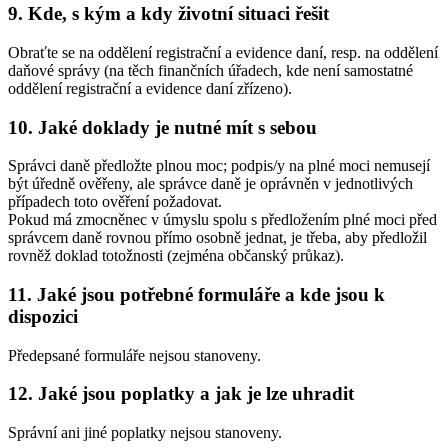
9. Kde, s kým a kdy životní situaci řešit
Obraťte se na oddělení registrační a evidence daní, resp. na oddělení
daňové správy (na těch finančních úřadech, kde není samostatné
oddělení registrační a evidence daní zřízeno).
10. Jaké doklady je nutné mít s sebou
Správci daně předložte plnou moc; podpis/y na plné moci nemusejí
být úředně ověřeny, ale správce daně je oprávněn v jednotlivých
případech toto ověření požadovat.
Pokud má zmocněnec v úmyslu spolu s předložením plné moci před
správcem daně rovnou přímo osobně jednat, je třeba, aby předložil
rovněž doklad totožnosti (zejména občanský průkaz).
11. Jaké jsou potřebné formuláře a kde jsou k
dispozici
Předepsané formuláře nejsou stanoveny.
12. Jaké jsou poplatky a jak je lze uhradit
Správní ani jiné poplatky nejsou stanoveny.