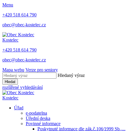
Menu
+420 518 614 790
obec@obec-kostelec.cz
Kostelec
+420 518 614 790
obec@obec-kostelec.cz
Mapa webu
Verze pro seniory
Hledaný výraz
Hledat
rozšířené vyhledávání
Kostelec
Úřad
e-podatelna
Úřední deska
Povinné informace
Poskytnuté informace dle zák.č.106⁄1999 Sb.,...