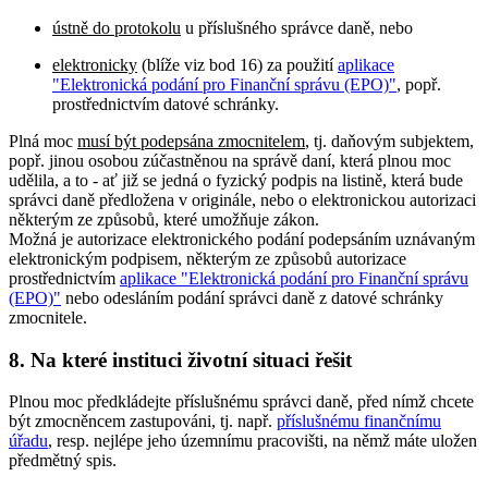
ústně do protokolu
u příslušného správce daně, nebo
elektronicky
(blíže viz bod 16) za použití
aplikace
"Elektronická podání pro Finanční správu (EPO)"
, popř.
prostřednictvím datové schránky.
Plná moc
musí být podepsána zmocnitelem
, tj. daňovým subjektem,
popř. jinou osobou zúčastněnou na správě daní, která plnou moc
udělila, a to - ať již se jedná o fyzický podpis na listině, která bude
správci daně předložena v originále, nebo o elektronickou autorizaci
některým ze způsobů, které umožňuje zákon.
Možná je autorizace elektronického podání podepsáním uznávaným
elektronickým podpisem, některým ze způsobů autorizace
prostřednictvím
aplikace "Elektronická podání pro Finanční správu
(EPO)"
nebo odesláním podání správci daně z datové schránky
zmocnitele.
8. Na které instituci životní situaci řešit
Plnou moc předkládejte příslušnému správci daně, před nímž chcete
být zmocněncem zastupováni, tj. např.
příslušnému finančnímu
úřadu
, resp. nejlépe jeho územnímu pracovišti, na němž máte uložen
předmětný spis.