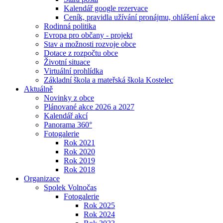
Kalendář google rezervace
Ceník, pravidla užívání pronájmu, ohlášení akce
Rodinná politika
Evropa pro občany - projekt
Stav a možnosti rozvoje obce
Dotace z rozpočtu obce
Životní situace
Virtuální prohlídka
Základní škola a mateřská škola Kostelec
Aktuálně
Novinky z obce
Plánované akce 2026 a 2027
Kalendář akcí
Panorama 360°
Fotogalerie
Rok 2021
Rok 2020
Rok 2019
Rok 2018
Organizace
Spolek Volnočas
Fotogalerie
Rok 2025
Rok 2024