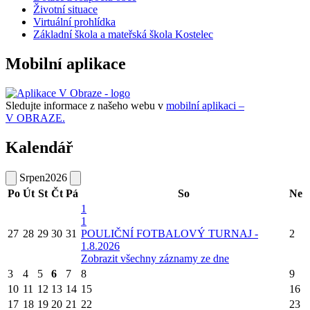
Životní situace
Virtuální prohlídka
Základní škola a mateřská škola Kostelec
Mobilní aplikace
Sledujte informace z našeho webu v
mobilní aplikaci –
V OBRAZE.
Kalendář
Srpen
2026
Po
Út
St
Čt
Pá
So
Ne
1
1
27
28
29
30
31
POULIČNÍ FOTBALOVÝ TURNAJ -
2
1.8.2026
Zobrazit všechny záznamy ze dne
3
4
5
6
7
8
9
10
11
12
13
14
15
16
17
18
19
20
21
22
23