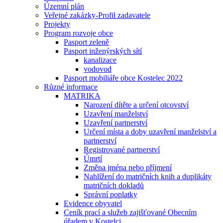
Územní plán
Veřejné zakázky-Profil zadavatele
Projekty
Program rozvoje obce
Pasport zeleně
Pasport inženýrských sítí
kanalizace
vodovod
Pasport mobiliáře obce Kostelec 2022
Různé informace
MATRIKA
Narození dítěte a určení otcovství
Uzavření manželství
Uzavření partnerství
Určení místa a doby uzavření manželství a
partnerství
Registrované partnerství
Úmrtí
Změna jména nebo příjmení
Nahlížení do matričních knih a duplikáty
matričních dokladů
Správní poplatky
Evidence obyvatel
Ceník prací a služeb zajišťované Obecním
úřadem v Kostelci