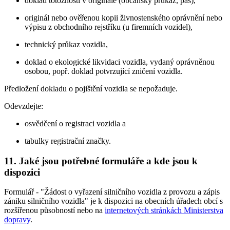
doklad totožnosti v originále (občanský průkaz, pas),
originál nebo ověřenou kopii živnostenského oprávnění nebo
výpisu z obchodního rejstříku (u firemních vozidel),
technický průkaz vozidla,
doklad o ekologické likvidaci vozidla, vydaný oprávněnou
osobou, popř. doklad potvrzující zničení vozidla.
Předložení dokladu o pojištění vozidla se nepožaduje.
Odevzdejte:
osvědčení o registraci vozidla a
tabulky registrační značky.
11. Jaké jsou potřebné formuláře a kde jsou k
dispozici
Formulář - "Žádost o vyřazení silničního vozidla z provozu a zápis
zániku silničního vozidla" je k dispozici na obecních úřadech obcí s
rozšířenou působností nebo na
internetových stránkách Ministerstva
dopravy
.