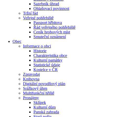
Sazebník úhrad
Ohlašovací povinnost
Tržní řád
Veřejné pohřebiště
Passport hřbitova
Řád veřejného pohřebiště
Ceník hrobových míst
Smuteční oznámení
Obec
Informace o obci
Historie
Charakteristika obce
Kulturní památky
Statistické údaje
Kostelce v ČR
Zpravodaj
Knihovna
Digitální povodňový plán
Srážkový úhrn
Multifunkční hřiště
Pronájmy
Sklípek
Kulturní dům
Panská zahrada
Stará pošta