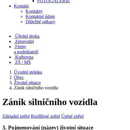
FOTOGALERIE
Kontakt
Kontakty
Kontaktní údaje
Důležité odkazy
Úřední deska
Zpravodaj
Firmy
a podnikatelé
Knihovna
ZŠ / MŠ
Úvodní stránka
Obec
Životní situace
Zánik silničního vozidla
Zánik silničního vozidla
Základní znění
Rozšířené znění
Úplné znění
3. Pojmenování (název) životní situace