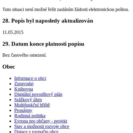
Tuto situaci není možné řešit zasláním žádosti elektronickou poštou.
28. Popis byl naposledy aktualizován
11.05.2015
29. Datum konce platnosti popisu
Bez časového omezení.
Obec
Informace o obci
Zpravodaj
Knihovna
Digitální povodňový plán
Srážkový úhrn
Multifunkční hřiště
Pronájmy
Rodinná politika
Evropa pro občany - projekt
Stav a možnosti rozvoje obce
Dotace z rozpočtu obce