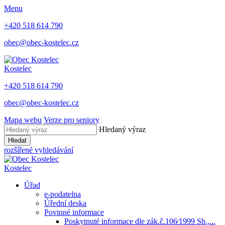
Menu
+420 518 614 790
obec@obec-kostelec.cz
Kostelec
+420 518 614 790
obec@obec-kostelec.cz
Mapa webu
Verze pro seniory
Hledaný výraz
Hledat
rozšířené vyhledávání
Kostelec
Úřad
e-podatelna
Úřední deska
Povinné informace
Poskytnuté informace dle zák.č.106⁄1999 Sb.,...