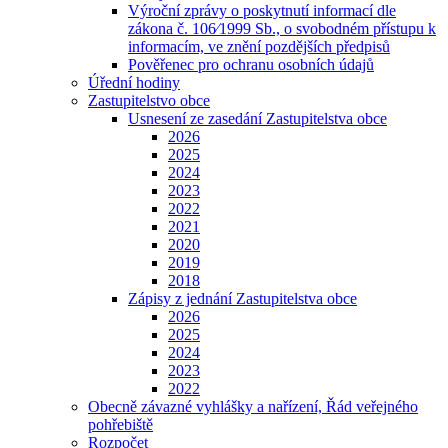
Výroční zprávy o poskytnutí informací dle
zákona č. 106⁄1999 Sb., o svobodném přístupu k
informacím, ve znění pozdějších předpisů
Pověřenec pro ochranu osobních údajů
Úřední hodiny
Zastupitelstvo obce
Usnesení ze zasedání Zastupitelstva obce
2026
2025
2024
2023
2022
2021
2020
2019
2018
Zápisy z jednání Zastupitelstva obce
2026
2025
2024
2023
2022
Obecně závazné vyhlášky a nařízení, Řád veřejného
pohřebiště
Rozpočet