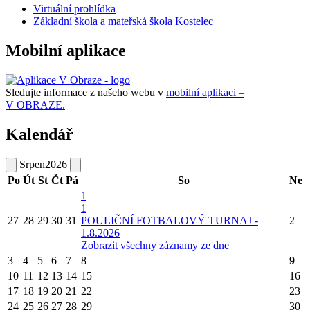
Virtuální prohlídka
Základní škola a mateřská škola Kostelec
Mobilní aplikace
Sledujte informace z našeho webu v
mobilní aplikaci –
V OBRAZE.
Kalendář
Srpen
2026
Po
Út
St
Čt
Pá
So
Ne
1
1
27
28
29
30
31
POULIČNÍ FOTBALOVÝ TURNAJ -
2
1.8.2026
Zobrazit všechny záznamy ze dne
3
4
5
6
7
8
9
10
11
12
13
14
15
16
17
18
19
20
21
22
23
24
25
26
27
28
29
30