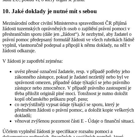
10. Jaké doklady je nutné mít s sebou
Mezinárodní odbor civilní Ministerstva spravedlnosti ČR přijímá
žádosti tuzemských oprávněných osob o zajištění právní pomoci v
přeshraničním sporu (dále jen „žádost“). Je nezbytné, aby žadatel o
právní pomoc předepsaný formulář žádosti ve všech rubrikách řádně
vyplnil, vlastnoručně podepsal a připojil k němu doklady, na něž v
žádosti odkazuje.
V žádosti je zapotřebí zejména:
uvést přesné označení žadatele, resp. v případě potřeby jeho
zákonného zástupce, pokud je žadatel nezletilý nebo byl ve
správnosti omezen, případně údaje týkající se jeho právního
zástupce nebo zmocněnce. V případě právního zastoupení je
třeba přiložit originál plné moci. Totožnost je nutno doložit
kopií občanského průkazu popř. pasu;
co nejvýstižněji vypsat údaje týkající se sporu, který je
předmětem žádosti o právní pomoc, a doložit kopie veškerých
dokladů;
věnovat zvýšenou pozornost části E - Údaje o finanční situaci.
Účelem vyplnění žádosti je specifikace rozsahu pomoci a
dokumentace rodinných, finančních a sociálních poměrů, které