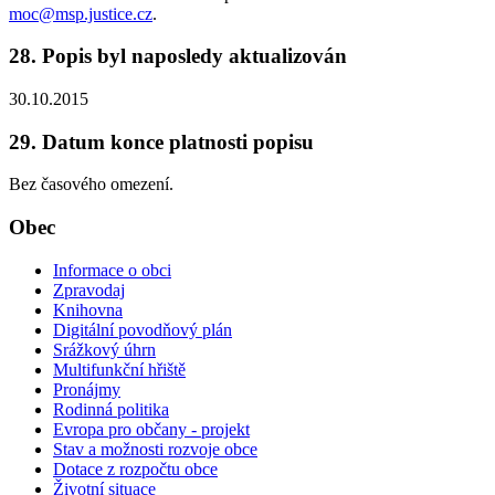
moc@msp.justice.cz
.
28. Popis byl naposledy aktualizován
30.10.2015
29. Datum konce platnosti popisu
Bez časového omezení.
Obec
Informace o obci
Zpravodaj
Knihovna
Digitální povodňový plán
Srážkový úhrn
Multifunkční hřiště
Pronájmy
Rodinná politika
Evropa pro občany - projekt
Stav a možnosti rozvoje obce
Dotace z rozpočtu obce
Životní situace