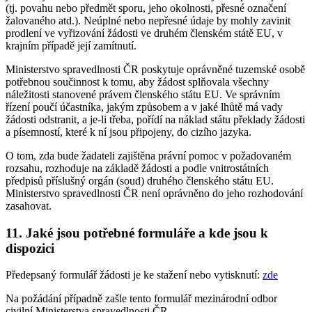
(tj. povahu nebo předmět sporu, jeho okolnosti, přesné označení
žalovaného atd.). Neúplné nebo nepřesné údaje by mohly zavinit
prodlení ve vyřizování žádosti ve druhém členském státě EU, v
krajním případě její zamítnutí.
Ministerstvo spravedlnosti ČR poskytuje oprávněné tuzemské osobě
potřebnou součinnost k tomu, aby žádost splňovala všechny
náležitosti stanovené právem členského státu EU. Ve správním
řízení poučí účastníka, jakým způsobem a v jaké lhůtě má vady
žádosti odstranit, a je-li třeba, pořídí na náklad státu překlady žádosti
a písemností, které k ní jsou připojeny, do cizího jazyka.
O tom, zda bude žadateli zajištěna právní pomoc v požadovaném
rozsahu, rozhoduje na základě žádosti a podle vnitrostátních
předpisů příslušný orgán (soud) druhého členského státu EU.
Ministerstvo spravedlnosti ČR není oprávněno do jeho rozhodování
zasahovat.
11. Jaké jsou potřebné formuláře a kde jsou k
dispozici
Předepsaný formulář žádosti je ke stažení nebo vytisknutí:
zde
Na požádání případně zašle tento formulář mezinárodní odbor
civilní Ministerstva spravedlnosti ČR.