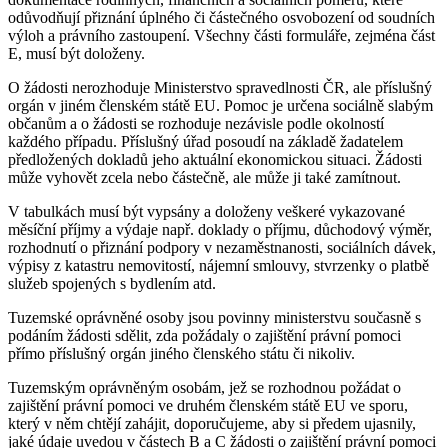
odůvodňují přiznání úplného či částečného osvobození od soudních
výloh a právního zastoupení. Všechny části formuláře, zejména část
E, musí být doloženy.
O žádosti nerozhoduje Ministerstvo spravedlnosti ČR, ale příslušný
orgán v jiném členském státě EU. Pomoc je určena sociálně slabým
občanům a o žádosti se rozhoduje nezávisle podle okolností
každého případu. Příslušný úřad posoudí na základě žadatelem
předložených dokladů jeho aktuální ekonomickou situaci. Žádosti
může vyhovět zcela nebo částečně, ale může ji také zamítnout.
V tabulkách musí být vypsány a doloženy veškeré vykazované
měsíční příjmy a výdaje např. doklady o příjmu, důchodový výměr,
rozhodnutí o přiznání podpory v nezaměstnanosti, sociálních dávek,
výpisy z katastru nemovitostí, nájemní smlouvy, stvrzenky o platbě
služeb spojených s bydlením atd.
Tuzemské oprávněné osoby jsou povinny ministerstvu současně s
podáním žádosti sdělit, zda požádaly o zajištění právní pomoci
přímo příslušný orgán jiného členského státu či nikoliv.
Tuzemským oprávněným osobám, jež se rozhodnou požádat o
zajištění právní pomoci ve druhém členském státě EU ve sporu,
který v něm chtějí zahájit, doporučujeme, aby si předem ujasnily,
jaké údaje uvedou v částech B a C žádosti o zajištění právní pomoci