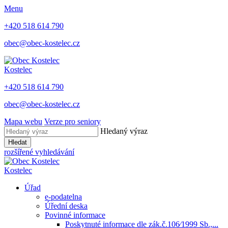
Menu
+420 518 614 790
obec@obec-kostelec.cz
Kostelec
+420 518 614 790
obec@obec-kostelec.cz
Mapa webu
Verze pro seniory
Hledaný výraz
Hledat
rozšířené vyhledávání
Kostelec
Úřad
e-podatelna
Úřední deska
Povinné informace
Poskytnuté informace dle zák.č.106⁄1999 Sb.,...