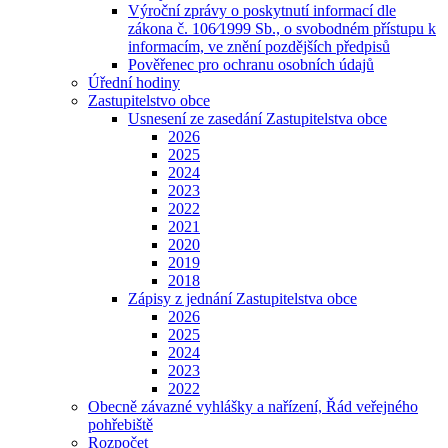
Výroční zprávy o poskytnutí informací dle
zákona č. 106⁄1999 Sb., o svobodném přístupu k
informacím, ve znění pozdějších předpisů
Pověřenec pro ochranu osobních údajů
Úřední hodiny
Zastupitelstvo obce
Usnesení ze zasedání Zastupitelstva obce
2026
2025
2024
2023
2022
2021
2020
2019
2018
Zápisy z jednání Zastupitelstva obce
2026
2025
2024
2023
2022
Obecně závazné vyhlášky a nařízení, Řád veřejného
pohřebiště
Rozpočet