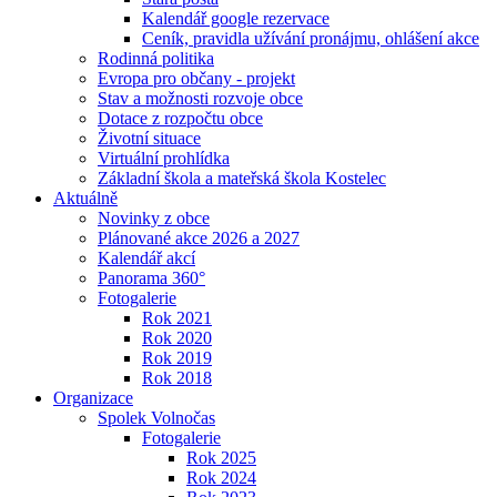
Kalendář google rezervace
Ceník, pravidla užívání pronájmu, ohlášení akce
Rodinná politika
Evropa pro občany - projekt
Stav a možnosti rozvoje obce
Dotace z rozpočtu obce
Životní situace
Virtuální prohlídka
Základní škola a mateřská škola Kostelec
Aktuálně
Novinky z obce
Plánované akce 2026 a 2027
Kalendář akcí
Panorama 360°
Fotogalerie
Rok 2021
Rok 2020
Rok 2019
Rok 2018
Organizace
Spolek Volnočas
Fotogalerie
Rok 2025
Rok 2024