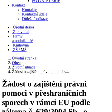
FOTOGALERIE
Kontakt
Kontakty
Kontaktní údaje
Důležité odkazy
Úřední deska
Zpravodaj
Firmy
a podnikatelé
Knihovna
ZŠ / MŠ
Úvodní stránka
Obec
Životní situace
Žádost o zajištění právní pomoci v...
Žádost o zajištění právní
pomoci v přeshraničních
sporech v rámci EU podle
zákona č. 629/2004 Sb., o