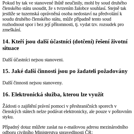
Pokud by tak ve stanovené lhůtě neučinily, mohl by soud druhého
členského státu usoudit, že s tvrzením žalobce souhlasí. Stejně tak
jestliže se tuzemská oprávněná osoba nedostaví na předvolání k
soudu druhého členského státu, může případně tento soud
rozhodnout spor i bez její přítomnosti, tj. vydat tzv. rozsudek pro
zmeškání.
14. Kteří jsou další účastníci (dotčení) řešení životní
situace
Další účastníci nejsou stanoveni.
15. Jaké další činnosti jsou po žadateli požadovány
Další činnosti nejsou stanoveny.
16. Elektronická služba, kterou lze využít
Žádosti o zajištění právní pomoci v přeshraničních sporech v
členských státech nelze podávat elektronicky, ale pouze v poštovním
styku.
Případný dotaz můžete zaslat na e-mailovou adresu mezinárodního
odboru civilního Ministerstva spravedlnosti ČR: