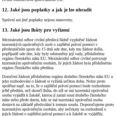
12. Jaké jsou poplatky a jak je lze uhradit
Správní ani jiné poplatky nejsou stanoveny.
13. Jaké jsou lhůty pro vyřízení
Mezinárodní odbor civilní předává řádně vyplněné žádosti
tuzemských oprávněných osob o zajištění právní pomoci v
přeshraničním sporu do 15 dnů ode dne, kdy mu žádost došla,
popřípadě ode dne, kdy byly odstraněny její vady, příslušnému
orgánu členského státu EU. Mezinárodní odbor civilní potvrzuje
tuzemským oprávněným osobám, že jejich žádost byla příslušnému
orgánu členského státu předána.
Doručení žádosti příslušnému orgánu druhého členského státu EU a
jeho rozhodování o žádosti si vyžádá určitou dobu. Nelze proto
spoléhat např. na to, že o zajištění právní pomoci bude rozhodnuto
ještě předtím, než skončí lhůta, do níž se má tuzemská oprávněná
osoba vyjádřit k žalobě, kterou jí zaslal soud druhého členského
státu nebo přede dnem, kdy se má tuzemská oprávněná osoba
dostavit na základě předvolání k tomuto soudu. Doporučujeme proto
tuzemským oprávněným osobám, aby nečekaly na rozhodnutí o
jejich žádosti o zajištění právní pomoci a k žalobě se vyjádřily.