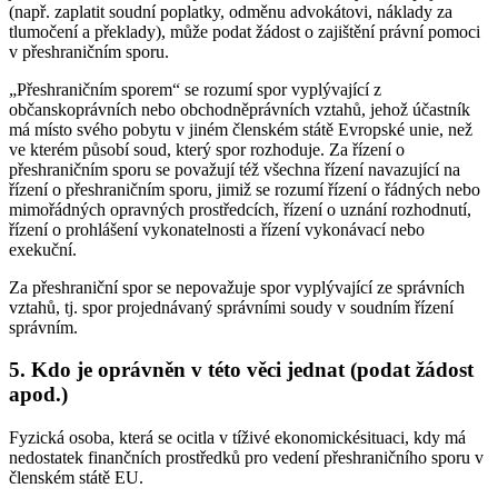
(např. zaplatit soudní poplatky, odměnu advokátovi, náklady za
tlumočení a překlady), může podat žádost o zajištění právní pomoci
v přeshraničním sporu.
„Přeshraničním sporem“ se rozumí spor vyplývající z
občanskoprávních nebo obchodněprávních vztahů, jehož účastník
má místo svého pobytu v jiném členském státě Evropské unie, než
ve kterém působí soud, který spor rozhoduje. Za řízení o
přeshraničním sporu se považují též všechna řízení navazující na
řízení o přeshraničním sporu, jimiž se rozumí řízení o řádných nebo
mimořádných opravných prostředcích, řízení o uznání rozhodnutí,
řízení o prohlášení vykonatelnosti a řízení vykonávací nebo
exekuční.
Za přeshraniční spor se nepovažuje spor vyplývající ze správních
vztahů, tj. spor projednávaný správními soudy v soudním řízení
správním.
5. Kdo je oprávněn v této věci jednat (podat žádost
apod.)
Fyzická osoba, která se ocitla v tíživé ekonomickésituaci, kdy má
nedostatek finančních prostředků pro vedení přeshraničního sporu v
členském státě EU.