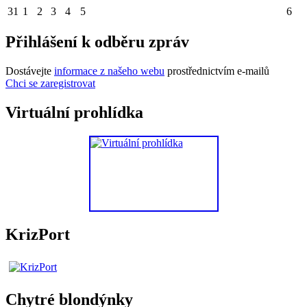
31
1
2
3
4
5
6
Přihlášení k odběru zpráv
Dostávejte
informace z našeho webu
prostřednictvím e-mailů
Chci se zaregistrovat
Virtuální prohlídka
KrizPort
Chytré blondýnky