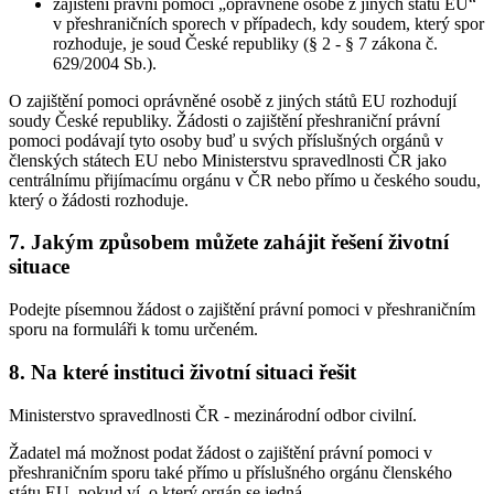
zajištění právní pomoci „oprávněné osobě z jiných států EU“
v přeshraničních sporech v případech, kdy soudem, který spor
rozhoduje, je soud České republiky (§ 2 - § 7 zákona č.
629/2004 Sb.).
O zajištění pomoci oprávněné osobě z jiných států EU rozhodují
soudy České republiky. Žádosti o zajištění přeshraniční právní
pomoci podávají tyto osoby buď u svých příslušných orgánů v
členských státech EU nebo Ministerstvu spravedlnosti ČR jako
centrálnímu přijímacímu orgánu v ČR nebo přímo u českého soudu,
který o žádosti rozhoduje.
7. Jakým způsobem můžete zahájit řešení životní
situace
Podejte písemnou žádost o zajištění právní pomoci v přeshraničním
sporu na formuláři k tomu určeném.
8. Na které instituci životní situaci řešit
Ministerstvo spravedlnosti ČR - mezinárodní odbor civilní.
Žadatel má možnost podat žádost o zajištění právní pomoci v
přeshraničním sporu také přímo u příslušného orgánu členského
státu EU, pokud ví, o který orgán se jedná.