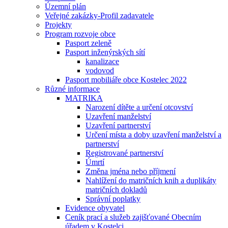
Územní plán
Veřejné zakázky-Profil zadavatele
Projekty
Program rozvoje obce
Pasport zeleně
Pasport inženýrských sítí
kanalizace
vodovod
Pasport mobiliáře obce Kostelec 2022
Různé informace
MATRIKA
Narození dítěte a určení otcovství
Uzavření manželství
Uzavření partnerství
Určení místa a doby uzavření manželství a
partnerství
Registrované partnerství
Úmrtí
Změna jména nebo příjmení
Nahlížení do matričních knih a duplikáty
matričních dokladů
Správní poplatky
Evidence obyvatel
Ceník prací a služeb zajišťované Obecním
úřadem v Kostelci