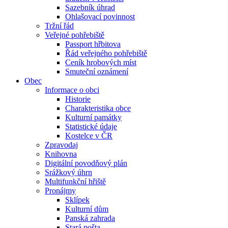
Sazebník úhrad
Ohlašovací povinnost
Tržní řád
Veřejné pohřebiště
Passport hřbitova
Řád veřejného pohřebiště
Ceník hrobových míst
Smuteční oznámení
Obec
Informace o obci
Historie
Charakteristika obce
Kulturní památky
Statistické údaje
Kostelce v ČR
Zpravodaj
Knihovna
Digitální povodňový plán
Srážkový úhrn
Multifunkční hřiště
Pronájmy
Sklípek
Kulturní dům
Panská zahrada
Stará pošta