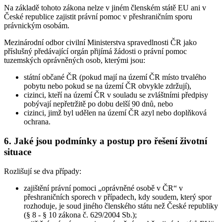
Na základě tohoto zákona nelze v jiném členském státě EU ani v
České republice zajistit právní pomoc v přeshraničním sporu
právnickým osobám.
Mezinárodní odbor civilní Ministerstva spravedlnosti ČR jako
příslušný předávající orgán přijímá žádosti o právní pomoc
tuzemských oprávněných osob, kterými jsou:
státní občané ČR (pokud mají na území ČR místo trvalého
pobytu nebo pokud se na území ČR obvykle zdržují),
cizinci, kteří na území ČR v souladu se zvláštními předpisy
pobývají nepřetržitě po dobu delší 90 dnů, nebo
cizinci, jimž byl udělen na území ČR azyl nebo doplňková
ochrana.
6. Jaké jsou podmínky a postup pro řešení životní
situace
Rozlišují se dva případy:
zajištění právní pomoci „oprávněné osobě v ČR“ v
přeshraničních sporech v případech, kdy soudem, který spor
rozhoduje, je soud jiného členského státu než České republiky
(§ 8 - § 10 zákona č. 629/2004 Sb.);