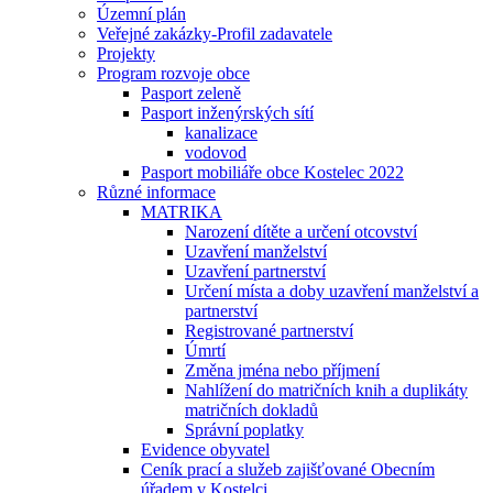
Územní plán
Veřejné zakázky-Profil zadavatele
Projekty
Program rozvoje obce
Pasport zeleně
Pasport inženýrských sítí
kanalizace
vodovod
Pasport mobiliáře obce Kostelec 2022
Různé informace
MATRIKA
Narození dítěte a určení otcovství
Uzavření manželství
Uzavření partnerství
Určení místa a doby uzavření manželství a
partnerství
Registrované partnerství
Úmrtí
Změna jména nebo příjmení
Nahlížení do matričních knih a duplikáty
matričních dokladů
Správní poplatky
Evidence obyvatel
Ceník prací a služeb zajišťované Obecním
úřadem v Kostelci