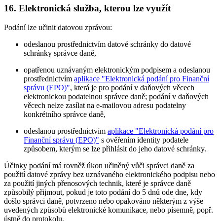
16. Elektronická služba, kterou lze využít
Podání lze učinit datovou zprávou:
odeslanou prostřednictvím datové schránky do datové
schránky správce daně,
opatřenou uznávaným elektronickým podpisem a odeslanou
prostřednictvím
aplikace "Elektronická podání pro Finanční
správu (EPO)"
, která je pro podání v daňových věcech
elektronickou podatelnou správce daně; podání v daňových
věcech nelze zasílat na e-mailovou adresu podatelny
konkrétního správce daně,
odeslanou prostřednictvím
aplikace "Elektronická podání pro
Finanční správu (EPO)"
s ověřením identity podatele
způsobem, kterým se lze přihlásit do jeho datové schránky.
Účinky podání má rovněž úkon učiněný vůči správci daně za
použití datové zprávy bez uznávaného elektronického podpisu nebo
za použití jiných přenosových technik, které je správce daně
způsobilý přijmout, pokud je toto podání do 5 dnů ode dne, kdy
došlo správci daně, potvrzeno nebo opakováno některým z výše
uvedených způsobů elektronické komunikace, nebo písemně, popř.
ústně do protokolu.