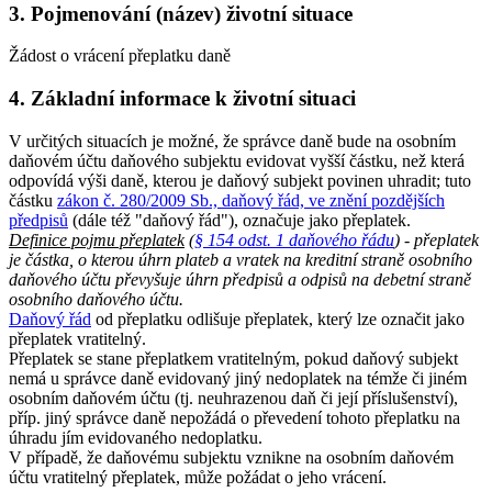
3. Pojmenování (název) životní situace
Žádost o vrácení přeplatku daně
4. Základní informace k životní situaci
V určitých situacích je možné, že správce daně bude na osobním
daňovém účtu daňového subjektu evidovat vyšší částku, než která
odpovídá výši daně, kterou je daňový subjekt povinen uhradit; tuto
částku
zákon č. 280/2009 Sb., daňový řád, ve znění pozdějších
předpisů
(dále též "daňový řád"), označuje jako přeplatek.
Definice pojmu přeplatek
(
§ 154 odst. 1 daňového řádu
) - přeplatek
je částka, o kterou úhrn plateb a vratek na kreditní straně osobního
daňového účtu převyšuje úhrn předpisů a odpisů na debetní straně
osobního daňového účtu.
Daňový řád
od přeplatku odlišuje přeplatek, který lze označit jako
přeplatek vratitelný.
Přeplatek se stane přeplatkem vratitelným, pokud daňový subjekt
nemá u správce daně evidovaný jiný nedoplatek na témže či jiném
osobním daňovém účtu (tj. neuhrazenou daň či její příslušenství),
příp. jiný správce daně nepožádá o převedení tohoto přeplatku na
úhradu jím evidovaného nedoplatku.
V případě, že daňovému subjektu vznikne na osobním daňovém
účtu vratitelný přeplatek, může požádat o jeho vrácení.