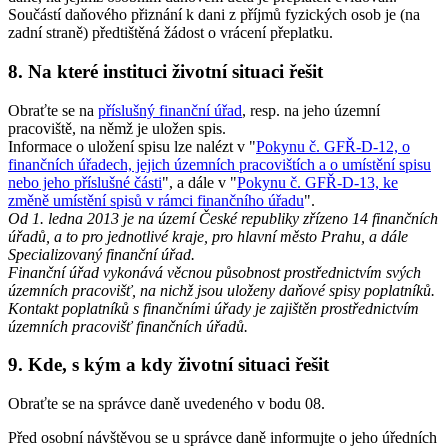
Součástí daňového přiznání k dani z příjmů fyzických osob je (na
zadní straně) předtištěná žádost o vrácení přeplatku.
8. Na které instituci životní situaci řešit
Obraťte se na
příslušný finanční úřad
, resp. na jeho územní
pracoviště, na němž je uložen spis.
Informace o uložení spisu lze nalézt v "
Pokynu č. GFŘ-D-12, o
finančních úřadech, jejich územních pracovištích a o umístění spisu
nebo jeho příslušné části
", a dále v "
Pokynu č. GFŘ-D-13, ke
změně umístění spisů v rámci finančního úřadu
".
Od 1. ledna 2013 je na území České republiky zřízeno 14 finančních
úřadů, a to pro jednotlivé kraje, pro hlavní město Prahu, a dále
Specializovaný finanční úřad.
Finanční úřad vykonává věcnou působnost prostřednictvím svých
územních pracovišť, na nichž jsou uloženy daňové spisy poplatníků.
Kontakt poplatníků s finančními úřady je zajištěn prostřednictvím
územních pracovišť finančních úřadů.
9. Kde, s kým a kdy životní situaci řešit
Obraťte se na správce daně uvedeného v bodu 08.
Před osobní návštěvou se u správce daně informujte o jeho úředních