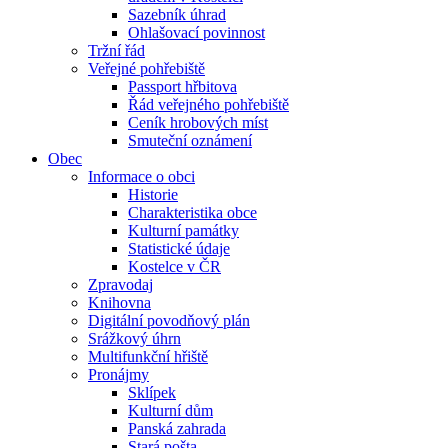
Sazebník úhrad
Ohlašovací povinnost
Tržní řád
Veřejné pohřebiště
Passport hřbitova
Řád veřejného pohřebiště
Ceník hrobových míst
Smuteční oznámení
Obec
Informace o obci
Historie
Charakteristika obce
Kulturní památky
Statistické údaje
Kostelce v ČR
Zpravodaj
Knihovna
Digitální povodňový plán
Srážkový úhrn
Multifunkční hřiště
Pronájmy
Sklípek
Kulturní dům
Panská zahrada
Stará pošta