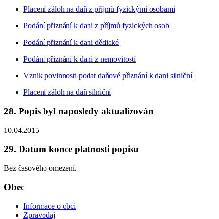
Placení záloh na daň z příjmů fyzickými osobami
Podání přiznání k dani z příjmů fyzických osob
Podání přiznání k dani dědické
Podání přiznání k dani z nemovitostí
Vznik povinnosti podat daňové přiznání k dani silniční
Placení záloh na daň silniční
28. Popis byl naposledy aktualizován
10.04.2015
29. Datum konce platnosti popisu
Bez časového omezení.
Obec
Informace o obci
Zpravodaj