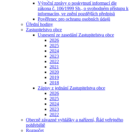
Výroční zprávy o poskytnutí informací dle
zákona č. 106⁄1999 Sb., o svobodném přístupu k
informacím, ve znění pozdějších předpisů
Pověřenec pro ochranu osobních údajů
Úřední hodiny
Zastupitelstvo obce
Usnesení ze zasedání Zastupitelstva obce
2026
2025
2024
2023
2022
2021
2020
2019
2018
Zápisy z jednání Zastupitelstva obce
2026
2025
2024
2023
2022
Obecně závazné vyhlášky a nařízení, Řád veřejného
pohřebiště
Rozpočet