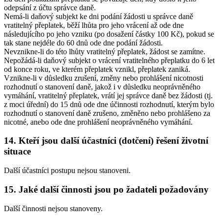
odepsání z účtu správce daně.
Nemá-li daňový subjekt ke dni podání žádosti u správce daně
vratitelný přeplatek, běží lhůta pro jeho vrácení až ode dne
následujícího po jeho vzniku (po dosažení částky 100 Kč), pokud se
tak stane nejdéle do 60 dnů ode dne podání žádosti.
Nevznikne-li do této lhůty vratitelný přeplatek, žádost se zamítne.
Nepožádá-li daňový subjekt o vrácení vratitelného přeplatku do 6 let
od konce roku, ve kterém přeplatek vznikl, přeplatek zaniká.
Vznikne-li v důsledku zrušení, změny nebo prohlášení nicotnosti
rozhodnutí o stanovení daně, jakož i v důsledku neoprávněného
vymáhání, vratitelný přeplatek, vrátí jej správce daně bez žádosti (tj.
z moci úřední) do 15 dnů ode dne účinnosti rozhodnutí, kterým bylo
rozhodnutí o stanovení daně zrušeno, změněno nebo prohlášeno za
nicotné, anebo ode dne prohlášení neoprávněného vymáhání.
14. Kteří jsou další účastníci (dotčení) řešení životní
situace
Další účastníci postupu nejsou stanoveni.
15. Jaké další činnosti jsou po žadateli požadovány
Další činnosti nejsou stanoveny.