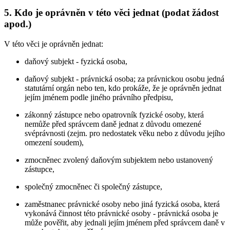
5. Kdo je oprávněn v této věci jednat (podat žádost
apod.)
V této věci je oprávněn jednat:
daňový subjekt - fyzická osoba,
daňový subjekt - právnická osoba; za právnickou osobu jedná
statutární orgán nebo ten, kdo prokáže, že je oprávněn jednat
jejím jménem podle jiného právního předpisu,
zákonný zástupce nebo opatrovník fyzické osoby, která
nemůže před správcem daně jednat z důvodu omezené
svéprávnosti (zejm. pro nedostatek věku nebo z důvodu jejího
omezení soudem),
zmocněnec zvolený daňovým subjektem nebo ustanovený
zástupce,
společný zmocněnec či společný zástupce,
zaměstnanec právnické osoby nebo jiná fyzická osoba, která
vykonává činnost této právnické osoby - právnická osoba je
může pověřit, aby jednali jejím jménem před správcem daně v