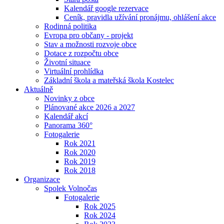
Kalendář google rezervace
Ceník, pravidla užívání pronájmu, ohlášení akce
Rodinná politika
Evropa pro občany - projekt
Stav a možnosti rozvoje obce
Dotace z rozpočtu obce
Životní situace
Virtuální prohlídka
Základní škola a mateřská škola Kostelec
Aktuálně
Novinky z obce
Plánované akce 2026 a 2027
Kalendář akcí
Panorama 360°
Fotogalerie
Rok 2021
Rok 2020
Rok 2019
Rok 2018
Organizace
Spolek Volnočas
Fotogalerie
Rok 2025
Rok 2024