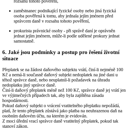
rozsahu tohoto pověření,
zaměstnanec podnikající fyzické osoby nebo jiná fyzická
osoba pověřená k tomu, aby jednala jejím jménem před
správcem daně v rozsahu tohoto pověření,
prokurista právnické osoby - při správě daní je oprávněn
jednat jejím jménem, může-li podle udělené prokury jednat
samostatně.
6. Jaké jsou podmínky a postup pro řešení životní
situace
Přeplatek se na žádost daňového subjektu vrátí, činí-li nejméně 100
Kč a nemá-li současně daňový subjekt nedoplatek na jiné dani u
téhož správce daně, nebo neuplatnil-li požadavek na úhradu
nedoplatku jiný správce daně.
Činí-li daňový přeplatek méně než 100 Kč, správce daně jej vrátí jen
ve výjimečných případech tak, aby byla zajištěna zásada
hospodárnosti.
Pokud daňový subjekt o vrácení vratitelného přeplatku nepožádá,
platí, že tento přeplatek zůstává jako platba na neuhrazenou daň na
osobním daňovém účtu, na kterém je evidován.
Z moci úřední vrací správce daně vratitelný přeplatek, pokud tak
stanoví zákon.