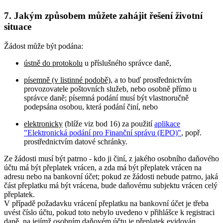
7. Jakým způsobem můžete zahájit řešení životní
situace
Žádost může být podána:
ústně do protokolu
u příslušného správce daně,
písemně (v listinné podobě)
, a to buď prostřednictvím
provozovatele poštovních služeb, nebo osobně přímo u
správce daně; písemná podání musí být vlastnoručně
podepsána osobou, která podání činí, nebo
elektronicky
(blíže viz bod 16) za použití
aplikace
"Elektronická podání pro Finanční správu (EPO)"
, popř.
prostřednictvím datové schránky.
Ze žádosti musí být patrno - kdo ji činí, z jakého osobního daňového
účtu má být přeplatek vrácen, a zda má být přeplatek vrácen na
adresu nebo na bankovní účet; pokud ze žádosti nebude patrno, jaká
část přeplatku má být vrácena, bude daňovému subjektu vrácen celý
přeplatek.
V případě požadavku vrácení přeplatku na bankovní účet je třeba
uvést číslo účtu, pokud toto nebylo uvedeno v přihlášce k registraci
daně, na jejímž osobním daňovém účtu je přeplatek evidován.