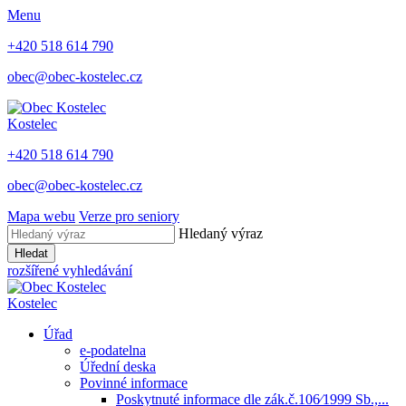
Menu
+420 518 614 790
obec@obec-kostelec.cz
Kostelec
+420 518 614 790
obec@obec-kostelec.cz
Mapa webu
Verze pro seniory
Hledaný výraz
Hledat
rozšířené vyhledávání
Kostelec
Úřad
e-podatelna
Úřední deska
Povinné informace
Poskytnuté informace dle zák.č.106⁄1999 Sb.,...