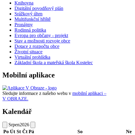
Knihovna
Digitální povodňový plán
Srážkový úhrn
Multifunkční hřiště
Pronájmy
Rodinná politika
Evropa pro občany - projekt
Stav a možnosti rozvoje obce
Dotace z rozpočtu obce
Životní situace
Virtuální prohlídka
Základní škola a mateřská škola Kostelec
Mobilní aplikace
Sledujte informace z našeho webu v
mobilní aplikaci –
V OBRAZE.
Kalendář
Srpen
2026
Po
Út
St
Čt
Pá
So
Ne