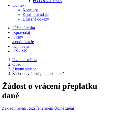
FOTOGALERIE
Kontakt
Kontakty
Kontaktní údaje
Důležité odkazy
Úřední deska
Zpravodaj
Firmy
a podnikatelé
Knihovna
ZŠ / MŠ
Úvodní stránka
Obec
Životní situace
Žádost o vrácení přeplatku daně
Žádost o vrácení přeplatku
daně
Základní znění
Rozšířené znění
Úplné znění