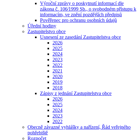
Výroční zprávy o poskytnutí informací dle
zákona č. 106⁄1999 Sb., o svobodném přístupu k
informacím, ve znění pozdějších předpisů
Pověřenec pro ochranu osobních údajů
Úřední hodiny
Zastupitelstvo obce
Usnesení ze zasedání Zastupitelstva obce
2026
2025
2024
2023
2022
2021
2020
2019
2018
Zápisy z jednání Zastupitelstva obce
2026
2025
2024
2023
2022
Obecně závazné vyhlášky a nařízení, Řád veřejného
pohřebiště
Rozpočet