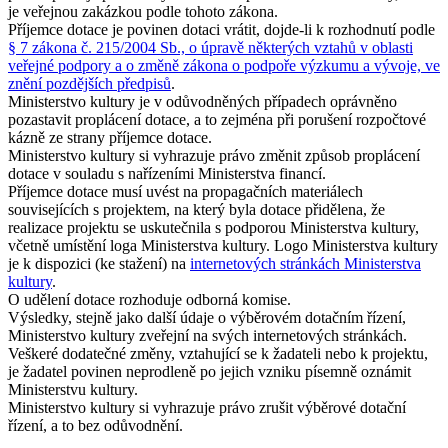
je veřejnou zakázkou podle tohoto zákona.
Příjemce dotace je povinen dotaci vrátit, dojde-li k rozhodnutí podle
§ 7 zákona č. 215/2004 Sb., o úpravě některých vztahů v oblasti
veřejné podpory a o změně zákona o podpoře výzkumu a vývoje, ve
znění pozdějších předpisů
.
Ministerstvo kultury je v odůvodněných případech oprávněno
pozastavit proplácení dotace, a to zejména při porušení rozpočtové
kázně ze strany příjemce dotace.
Ministerstvo kultury si vyhrazuje právo změnit způsob proplácení
dotace v souladu s nařízeními Ministerstva financí.
Příjemce dotace musí uvést na propagačních materiálech
souvisejících s projektem, na který byla dotace přidělena, že
realizace projektu se uskutečnila s podporou Ministerstva kultury,
včetně umístění loga Ministerstva kultury. Logo Ministerstva kultury
je k dispozici (ke stažení) na
internetových stránkách Ministerstva
kultury
.
O udělení dotace rozhoduje odborná komise.
Výsledky, stejně jako další údaje o výběrovém dotačním řízení,
Ministerstvo kultury zveřejní na svých internetových stránkách.
Veškeré dodatečné změny, vztahující se k žadateli nebo k projektu,
je žadatel povinen neprodleně po jejich vzniku písemně oznámit
Ministerstvu kultury.
Ministerstvo kultury si vyhrazuje právo zrušit výběrové dotační
řízení, a to bez odůvodnění.