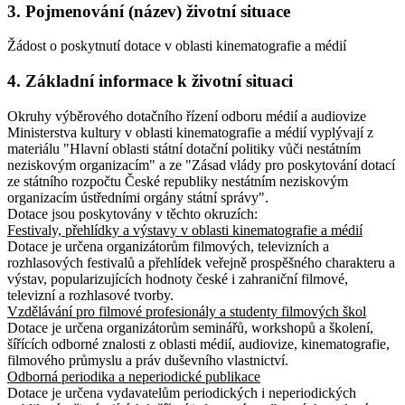
3. Pojmenování (název) životní situace
Žádost o poskytnutí dotace v oblasti kinematografie a médií
4. Základní informace k životní situaci
Okruhy výběrového dotačního řízení odboru médií a audiovize
Ministerstva kultury v oblasti kinematografie a médií vyplývají z
materiálu "Hlavní oblasti státní dotační politiky vůči nestátním
neziskovým organizacím" a ze "Zásad vlády pro poskytování dotací
ze státního rozpočtu České republiky nestátním neziskovým
organizacím ústředními orgány státní správy".
Dotace jsou poskytovány v těchto okruzích:
Festivaly, přehlídky a výstavy v oblasti kinematografie a médií
Dotace je určena organizátorům filmových, televizních a
rozhlasových festivalů a přehlídek veřejně prospěšného charakteru a
výstav, popularizujících hodnoty české i zahraniční filmové,
televizní a rozhlasové tvorby.
Vzdělávání pro filmové profesionály a studenty filmových škol
Dotace je určena organizátorům seminářů, workshopů a školení,
šířících odborné znalosti z oblasti médií, audiovize, kinematografie,
filmového průmyslu a práv duševního vlastnictví.
Odborná periodika a neperiodické publikace
Dotace je určena vydavatelům periodických i neperiodických