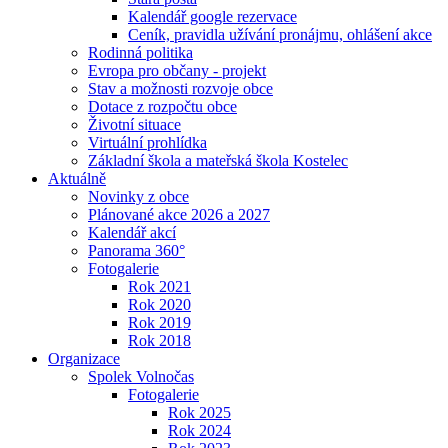
Kalendář google rezervace
Ceník, pravidla užívání pronájmu, ohlášení akce
Rodinná politika
Evropa pro občany - projekt
Stav a možnosti rozvoje obce
Dotace z rozpočtu obce
Životní situace
Virtuální prohlídka
Základní škola a mateřská škola Kostelec
Aktuálně
Novinky z obce
Plánované akce 2026 a 2027
Kalendář akcí
Panorama 360°
Fotogalerie
Rok 2021
Rok 2020
Rok 2019
Rok 2018
Organizace
Spolek Volnočas
Fotogalerie
Rok 2025
Rok 2024