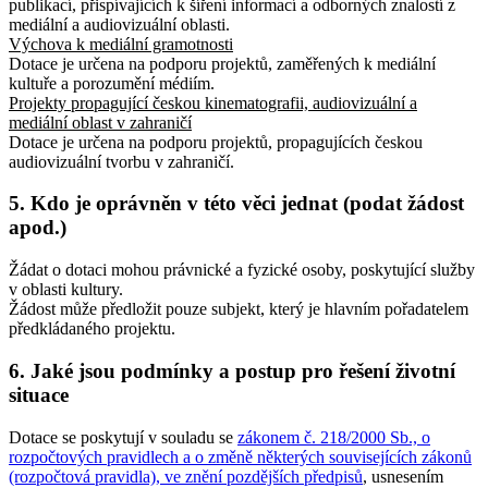
publikací, přispívajících k šíření informací a odborných znalostí z
mediální a audiovizuální oblasti.
Výchova k mediální gramotnosti
Dotace je určena na podporu projektů, zaměřených k mediální
kultuře a porozumění médiím.
Projekty propagující českou kinematografii, audiovizuální a
mediální oblast v zahraničí
Dotace je určena na podporu projektů, propagujících českou
audiovizuální tvorbu v zahraničí.
5. Kdo je oprávněn v této věci jednat (podat žádost
apod.)
Žádat o dotaci mohou právnické a fyzické osoby, poskytující služby
v oblasti kultury.
Žádost může předložit pouze subjekt, který je hlavním pořadatelem
předkládaného projektu.
6. Jaké jsou podmínky a postup pro řešení životní
situace
Dotace se poskytují v souladu se
zákonem č. 218/2000 Sb., o
rozpočtových pravidlech a o změně některých souvisejících zákonů
(rozpočtová pravidla), ve znění pozdějších předpisů
, usnesením