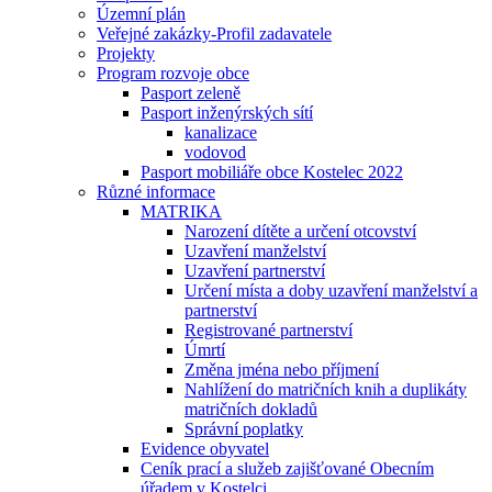
Územní plán
Veřejné zakázky-Profil zadavatele
Projekty
Program rozvoje obce
Pasport zeleně
Pasport inženýrských sítí
kanalizace
vodovod
Pasport mobiliáře obce Kostelec 2022
Různé informace
MATRIKA
Narození dítěte a určení otcovství
Uzavření manželství
Uzavření partnerství
Určení místa a doby uzavření manželství a
partnerství
Registrované partnerství
Úmrtí
Změna jména nebo příjmení
Nahlížení do matričních knih a duplikáty
matričních dokladů
Správní poplatky
Evidence obyvatel
Ceník prací a služeb zajišťované Obecním
úřadem v Kostelci