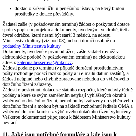
doklad o zřízení účtu u peněžního ústavu, na který budou
prostředky z dotace převáděny.
Žadatel zašle (v požadovaném termínu) žádost o poskytnutí dotace
spolu s popisem projektu a dokumenty, uvedenými ve druhé, třetí a
čtvrté odrážce, které nesmí být starší 3 měsíců, na adresu
Ministerstva kultury (viz bod 08), nebo ji doručí osobně do
podatelny Ministerstva kultury
.
Dokumenty, uvedené v první odrážce, zašle žadatel rovněž v
elektronické podobě (v požadovaném termínu) na elektronickou
adresu:
katerina.besserova@mkcr.cz
.
Žádosti podané po termínu (v případě doručení prostřednictvím
pošty rozhoduje podací razítko pošty a u e-mailu datum zaslání), a
žádosti neúplné nebo chybně zpracované nebudou do výběrového
dotačního řízení zařazeny.
Žádosti o poskytnutí dotace ze státního rozpočtu, které nebyly řádně
podány a které se svým zaměřením netýkají vyhlášených okruhů
výběrového dotačního řízení, nemohou být zařazeny do výběrového
dotačního řízení a mohou být na základě rozhodnutí ředitele OMA a
výběrové dotační komise z výběrového dotačního řízení vyloučeny.
Veškerou dokumentaci připojenou k žádostem Ministerstvo kultury
nevrací.
11. Jaké jsou potřebné formuláře a kde jsou k