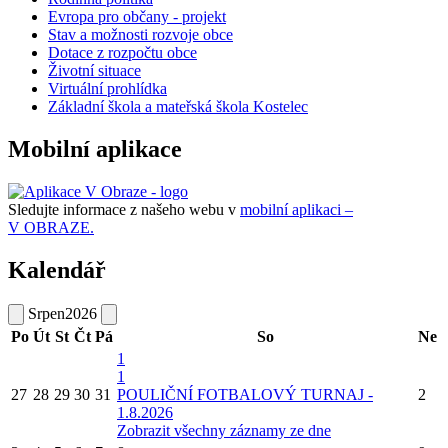
Evropa pro občany - projekt
Stav a možnosti rozvoje obce
Dotace z rozpočtu obce
Životní situace
Virtuální prohlídka
Základní škola a mateřská škola Kostelec
Mobilní aplikace
Sledujte informace z našeho webu v
mobilní aplikaci –
V OBRAZE.
Kalendář
Srpen
2026
Po
Út
St
Čt
Pá
So
Ne
1
1
27
28
29
30
31
POULIČNÍ FOTBALOVÝ TURNAJ -
2
1.8.2026
Zobrazit všechny záznamy ze dne