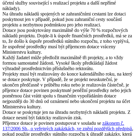
účetní služby související s realizací projektu a další nepřímé
náklady).
Na úhradu nákladů spojených se zahraničními cestami lze dotaci
poskytnout jen v případě, pokud jsou zahraniční cesty součástí
projektu a nezbytnou podmínkou pro jeho realizaci.
Dotace jsou poskytovány maximálně do výše 70 % rozpočtových
nákladů projektu. Dojde-li k úspoře finančních prostředků, má se za
to, že došlo k úspoře prostředků státního rozpočtu, z toho vyplývá,
že uspořené prostředky musí být příjemcem dotace vráceny
Ministerstvu kultury.
Každý žadatel může předložit maximálně tři projekty, a to vždy
formou samostatné žádosti. Vysoké školy předkládají žádost
výhradně prostřednictvím příslušného rektorátu.
Projekty musí být realizovány do konce kalendářního roku, na který
se dotace poskytuje. V případě, že se projekt neuskuteční, je
ukončen předčasně v průběhu roku nebo je realizován částečně, je
příjemce dotace povinen poskytnuté peněžní prostředky nebo jejich
poměrnou část vrátit spolu s finančním vypořádáním dotace
nejpozději do 30 dnů od oznámení nebo ukončení projektu na účet
Ministerstva kultury.
Dotace se poskytuje jen na úhradu nezbytných nákladů projektu. Z
dotace nesmí být fakticky realizován zisk.
Příjemce dotace je povinen postupovat v souladu se
zákonem č.
137/2006 Sb., o veřejných zakázkách, ve znění pozdějších předpisů
,
pokud použije prostředky státního rozpočtu k úhradě zakázky, která