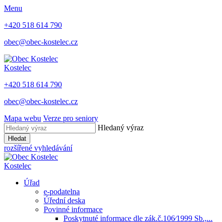
Menu
+420 518 614 790
obec@obec-kostelec.cz
Kostelec
+420 518 614 790
obec@obec-kostelec.cz
Mapa webu
Verze pro seniory
Hledaný výraz
Hledat
rozšířené vyhledávání
Kostelec
Úřad
e-podatelna
Úřední deska
Povinné informace
Poskytnuté informace dle zák.č.106⁄1999 Sb.,...