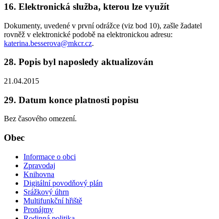
16. Elektronická služba, kterou lze využít
Dokumenty, uvedené v první odrážce (viz bod 10), zašle žadatel
rovněž v elektronické podobě na elektronickou adresu:
katerina.besserova@mkcr.cz
.
28. Popis byl naposledy aktualizován
21.04.2015
29. Datum konce platnosti popisu
Bez časového omezení.
Obec
Informace o obci
Zpravodaj
Knihovna
Digitální povodňový plán
Srážkový úhrn
Multifunkční hřiště
Pronájmy
Rodinná politika