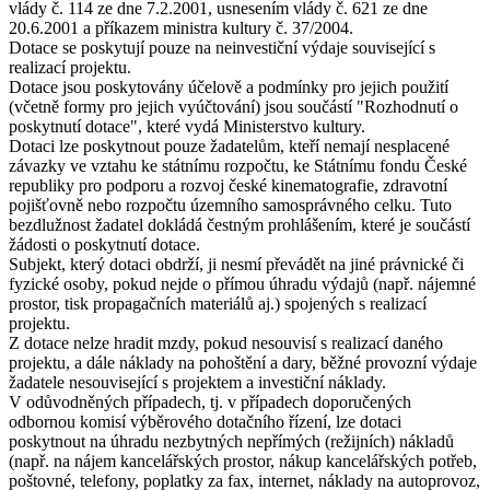
vlády č. 114 ze dne 7.2.2001, usnesením vlády č. 621 ze dne
20.6.2001 a příkazem ministra kultury č. 37/2004.
Dotace se poskytují pouze na neinvestiční výdaje související s
realizací projektu.
Dotace jsou poskytovány účelově a podmínky pro jejich použití
(včetně formy pro jejich vyúčtování) jsou součástí "Rozhodnutí o
poskytnutí dotace", které vydá Ministerstvo kultury.
Dotaci lze poskytnout pouze žadatelům, kteří nemají nesplacené
závazky ve vztahu ke státnímu rozpočtu, ke Státnímu fondu České
republiky pro podporu a rozvoj české kinematografie, zdravotní
pojišťovně nebo rozpočtu územního samosprávného celku. Tuto
bezdlužnost žadatel dokládá čestným prohlášením, které je součástí
žádosti o poskytnutí dotace.
Subjekt, který dotaci obdrží, ji nesmí převádět na jiné právnické či
fyzické osoby, pokud nejde o přímou úhradu výdajů (např. nájemné
prostor, tisk propagačních materiálů aj.) spojených s realizací
projektu.
Z dotace nelze hradit mzdy, pokud nesouvisí s realizací daného
projektu, a dále náklady na pohoštění a dary, běžné provozní výdaje
žadatele nesouvisející s projektem a investiční náklady.
V odůvodněných případech, tj. v případech doporučených
odbornou komisí výběrového dotačního řízení, lze dotaci
poskytnout na úhradu nezbytných nepřímých (režijních) nákladů
(např. na nájem kancelářských prostor, nákup kancelářských potřeb,
poštovné, telefony, poplatky za fax, internet, náklady na autoprovoz,