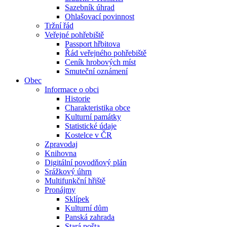
Sazebník úhrad
Ohlašovací povinnost
Tržní řád
Veřejné pohřebiště
Passport hřbitova
Řád veřejného pohřebiště
Ceník hrobových míst
Smuteční oznámení
Obec
Informace o obci
Historie
Charakteristika obce
Kulturní památky
Statistické údaje
Kostelce v ČR
Zpravodaj
Knihovna
Digitální povodňový plán
Srážkový úhrn
Multifunkční hřiště
Pronájmy
Sklípek
Kulturní dům
Panská zahrada
Stará pošta