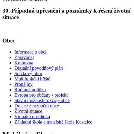
30. Případná upřesnění a poznámky k řešení životní
situace
Obec
Informace o obci
Zpravodaj
Knihovna
Digitální povodňový plán
Srážkový úhrn
Multifunkční hřiště
Pronájmy
Rodinná politika
Evropa pro občany - projekt
Stav a možnosti rozvoje obce
Dotace z rozpočtu obce
Životní situace
Virtuální prohlídka
Základní škola a mateřská škola Kostelec