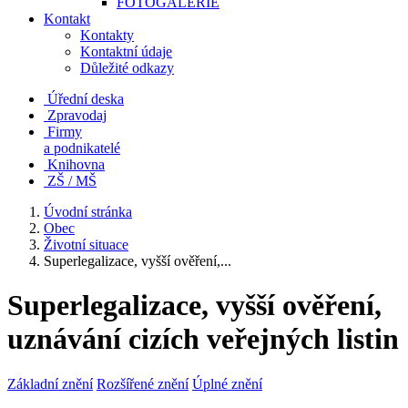
FOTOGALERIE
Kontakt
Kontakty
Kontaktní údaje
Důležité odkazy
Úřední deska
Zpravodaj
Firmy
a podnikatelé
Knihovna
ZŠ / MŠ
Úvodní stránka
Obec
Životní situace
Superlegalizace, vyšší ověření,...
Superlegalizace, vyšší ověření,
uznávání cizích veřejných listin
Základní znění
Rozšířené znění
Úplné znění