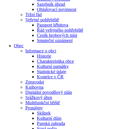
Sazebník úhrad
Ohlašovací povinnost
Tržní řád
Veřejné pohřebiště
Passport hřbitova
Řád veřejného pohřebiště
Ceník hrobových míst
Smuteční oznámení
Obec
Informace o obci
Historie
Charakteristika obce
Kulturní památky
Statistické údaje
Kostelce v ČR
Zpravodaj
Knihovna
Digitální povodňový plán
Srážkový úhrn
Multifunkční hřiště
Pronájmy
Sklípek
Kulturní dům
Panská zahrada
Stará pošta