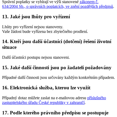
Správní poplatky se vybírají ve výši stanovené
zákonem č.
634/2004 Sb., o správních poplatcích, ve znění pozdějších předpisů
.
13. Jaké jsou lhůty pro vyřízení
Lhůty pro vyřízení nejsou stanoveny.
Vaše žádost bude vyřízena bez zbytečného prodlení.
14. Kteří jsou další účastníci (dotčení) řešení životní
situace
Další účastníci postupu nejsou stanoveni.
15. Jaké další činnosti jsou po žadateli požadovány
Případné další činnosti jsou určovány každým konkrétním případem.
16. Elektronická služba, kterou lze využít
Případný dotaz můžete zaslat na e-mailovou adresu
příslušného
zastupitelského úřadu České republiky v zahraničí
.
17. Podle kterého právního předpisu se postupuje