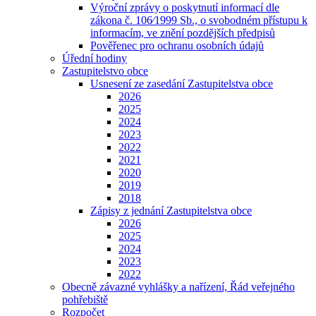
Výroční zprávy o poskytnutí informací dle
zákona č. 106⁄1999 Sb., o svobodném přístupu k
informacím, ve znění pozdějších předpisů
Pověřenec pro ochranu osobních údajů
Úřední hodiny
Zastupitelstvo obce
Usnesení ze zasedání Zastupitelstva obce
2026
2025
2024
2023
2022
2021
2020
2019
2018
Zápisy z jednání Zastupitelstva obce
2026
2025
2024
2023
2022
Obecně závazné vyhlášky a nařízení, Řád veřejného
pohřebiště
Rozpočet