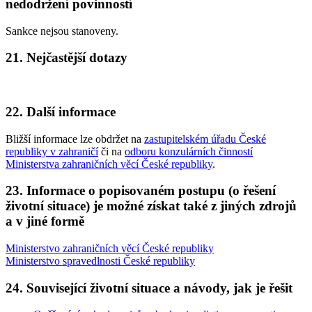
nedodržení povinností
Sankce nejsou stanoveny.
21. Nejčastější dotazy
22. Další informace
Bližší informace lze obdržet na
zastupitelském úřadu České
republiky v zahraničí
či na
odboru konzulárních činností
Ministerstva zahraničních věcí České republiky
.
23. Informace o popisovaném postupu (o řešení
životní situace) je možné získat také z jiných zdrojů
a v jiné formě
Ministerstvo zahraničních věcí České republiky
Ministerstvo spravedlnosti České republiky
24. Související životní situace a návody, jak je řešit