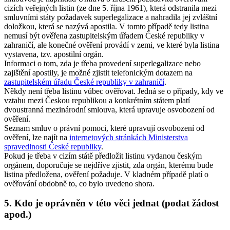
cizích veřejných listin (ze dne 5. října 1961), která odstranila mezi
smluvními státy požadavek superlegalizace a nahradila jej zvláštní
doložkou, která se nazývá apostila. V tomto případě tedy listina
nemusí být ověřena zastupitelským úřadem České republiky v
zahraničí, ale konečné ověření provádí v zemi, ve které byla listina
vystavena, tzv. apostilní orgán.
Informaci o tom, zda je třeba provedení superlegalizace nebo
zajištění apostily, je možné zjistit telefonickým dotazem na
zastupitelském úřadu České republiky v zahraničí
.
Někdy není třeba listinu vůbec ověřovat. Jedná se o případy, kdy ve
vztahu mezi Českou republikou a konkrétním státem platí
dvoustranná mezinárodní smlouva, která upravuje osvobození od
ověření.
Seznam smluv o právní pomoci, které upravují osvobození od
ověření, lze najít na
internetových stránkách Ministerstva
spravedlnosti České republiky
.
Pokud je třeba v cizím státě předložit listinu vydanou českým
orgánem, doporučuje se nejdříve zjistit, zda orgán, kterému bude
listina předložena, ověření požaduje. V kladném případě platí o
ověřování obdobně to, co bylo uvedeno shora.
5. Kdo je oprávněn v této věci jednat (podat žádost
apod.)