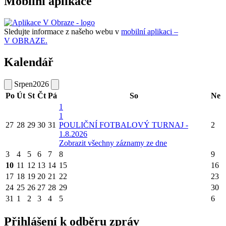
Mobilní aplikace
Sledujte informace z našeho webu v
mobilní aplikaci –
V OBRAZE.
Kalendář
Srpen
2026
Po
Út
St
Čt
Pá
So
Ne
1
1
27
28
29
30
31
POULIČNÍ FOTBALOVÝ TURNAJ -
2
1.8.2026
Zobrazit všechny záznamy ze dne
3
4
5
6
7
8
9
10
11
12
13
14
15
16
17
18
19
20
21
22
23
24
25
26
27
28
29
30
31
1
2
3
4
5
6
Přihlášení k odběru zpráv