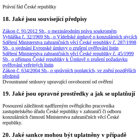
Právní řád České republiky
18. Jaké jsou související předpisy
Zákon č. 91/2012 Sb., o mezinárodním právu soukromém
Vyhláška č. 32/1969 Sb., o Vídeňské úmluvě o konzulárních stycích
Sdělení Ministerstva zahraničních věcí České republiky č. 287/1998
Sb., o sjednání Evropské úmluvy o zrušení ověřování listin
Sdělení Ministerstva zahraničních věcí České republiky č. 45/1999
Sb., o přístupu České republiky k Úmluvě o zrušení požadavku
ověřování veřejných listin
Zákon č. 634/2004 Sb., o správních poplatcích, ve znění pozdějších
předpisů
Dvoustranné smlouvy upravující osvobození od ověření
19. Jaké jsou opravné prostředky a jak se uplatňují
Posouzení záležitosti nadřízeným ověřujícího pracovníka
zastupitelského úřadu České republiky v zahraničí či odboru
konzulárních činností Ministerstva zahraničních věcí České
republiky.
20. Jaké sankce mohou být uplatněny v případě