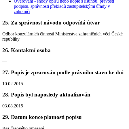
Ověřování - shody opisů nebo kopie s listinou, pravosti
podpisu, správnosti překladů zastupitelskými úřady v
zahraničí
25. Za správnost návodu odpovídá útvar
Odbor konzulárních činností Ministerstva zahraničních věcí České
republiky
26. Kontaktní osoba
—
27. Popis je zpracován podle právního stavu ke dni
10.02.2015
28. Popis byl naposledy aktualizován
03.08.2015
29. Datum konce platnosti popisu
Bez časového omezení.