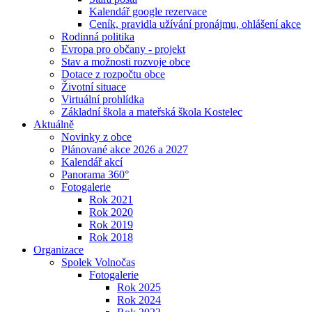
Kalendář google rezervace
Ceník, pravidla užívání pronájmu, ohlášení akce
Rodinná politika
Evropa pro občany - projekt
Stav a možnosti rozvoje obce
Dotace z rozpočtu obce
Životní situace
Virtuální prohlídka
Základní škola a mateřská škola Kostelec
Aktuálně
Novinky z obce
Plánované akce 2026 a 2027
Kalendář akcí
Panorama 360°
Fotogalerie
Rok 2021
Rok 2020
Rok 2019
Rok 2018
Organizace
Spolek Volnočas
Fotogalerie
Rok 2025
Rok 2024