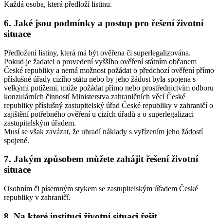
Každá osoba, která předloží listinu.
6. Jaké jsou podmínky a postup pro řešení životní
situace
Předložení listiny, která má být ověřena či superlegalizována.
Pokud je žadatel o provedení vyššího ověření státním občanem
České republiky a nemá možnost požádat o předchozí ověření přímo
příslušné úřady cizího státu nebo by jeho žádost byla spojena s
velkými potížemi, může požádat přímo nebo prostřednictvím odboru
konzulárních činností Ministerstva zahraničních věcí České
republiky příslušný zastupitelský úřad České republiky v zahraničí o
zajištění potřebného ověření u cizích úřadů a o superlegalizaci
zastupitelským úřadem.
Musí se však zavázat, že uhradí náklady s vyřízením jeho žádostí
spojené.
7. Jakým způsobem můžete zahájit řešení životní
situace
Osobním či písemným stykem se zastupitelským úřadem České
republiky v zahraničí.
8. Na které instituci životní situaci řešit