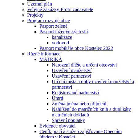
Územní plán
Veřejné zakázky-Profil zadavatele
Projekty
Program rozvoje obce
Pasport zeleně
Pasport inženýrských sítí
kanalizace
vodovod
Pasport mobiliáře obce Kostelec 2022
Různé informace
MATRIKA
Narození dítěte a určení otcovství
Uzavření manželství
Uzavření partnerství
Určení místa a doby uzavření manželství a
partnerství
Registrované partnerství
Úmrtí
Změna jména nebo příjmení
Nahlížení do matričních knih a duplikáty
matričních dokladů
Správní poplatky
Evidence obyvatel
Ceník prací a služeb zajišťované Obecním
úřadem v Kostelci