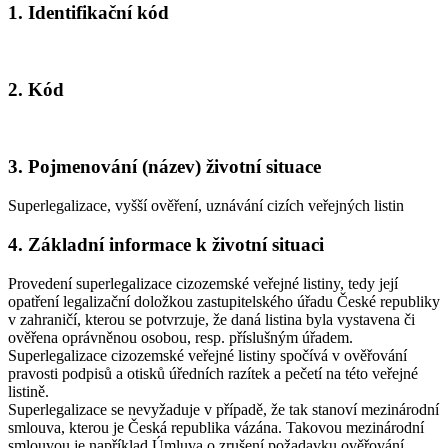
1. Identifikační kód
2. Kód
3. Pojmenování (název) životní situace
Superlegalizace, vyšší ověření, uznávání cizích veřejných listin
4. Základní informace k životní situaci
Provedení superlegalizace cizozemské veřejné listiny, tedy její
opatření legalizační doložkou zastupitelského úřadu České republiky
v zahraničí, kterou se potvrzuje, že daná listina byla vystavena či
ověřena oprávněnou osobou, resp. příslušným úřadem.
Superlegalizace cizozemské veřejné listiny spočívá v ověřování
pravosti podpisů a otisků úředních razítek a pečetí na této veřejné
listině.
Superlegalizace se nevyžaduje v případě, že tak stanoví mezinárodní
smlouva, kterou je Česká republika vázána. Takovou mezinárodní
smlouvou je například Úmluva o zrušení požadavku ověřování