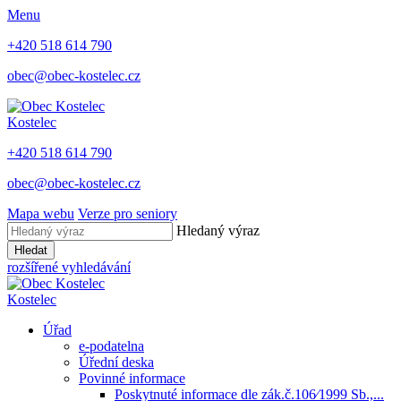
Menu
+420 518 614 790
obec@obec-kostelec.cz
Kostelec
+420 518 614 790
obec@obec-kostelec.cz
Mapa webu
Verze pro seniory
Hledaný výraz
Hledat
rozšířené vyhledávání
Kostelec
Úřad
e-podatelna
Úřední deska
Povinné informace
Poskytnuté informace dle zák.č.106⁄1999 Sb.,...