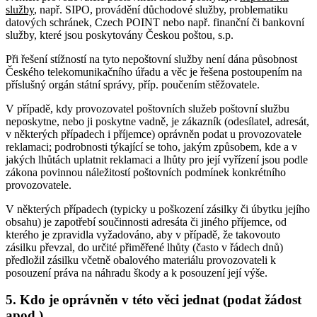
služby
, např. SIPO, provádění důchodové služby, problematiku
datových schránek, Czech POINT nebo např. finanční či bankovní
služby, které jsou poskytovány Českou poštou, s.p.
Při řešení stížností na tyto nepoštovní služby není dána působnost
Českého telekomunikačního úřadu a věc je řešena postoupením na
příslušný orgán státní správy, příp. poučením stěžovatele.
V případě, kdy provozovatel poštovních služeb poštovní službu
neposkytne, nebo ji poskytne vadně, je zákazník (odesílatel, adresát,
v některých případech i příjemce) oprávněn podat u provozovatele
reklamaci; podrobnosti týkající se toho, jakým způsobem, kde a v
jakých lhůtách uplatnit reklamaci a lhůty pro její vyřízení jsou podle
zákona povinnou náležitostí poštovních podmínek konkrétního
provozovatele.
V některých případech (typicky u poškození zásilky či úbytku jejího
obsahu) je zapotřebí součinnosti adresáta či jiného příjemce, od
kterého je zpravidla vyžadováno, aby v případě, že takovouto
zásilku převzal, do určité přiměřené lhůty (často v řádech dnů)
předložil zásilku včetně obalového materiálu provozovateli k
posouzení práva na náhradu škody a k posouzení její výše.
5. Kdo je oprávněn v této věci jednat (podat žádost
apod.)