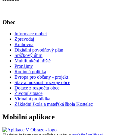
Obec
Informace o obci
Zpravodaj
Knihovna
Digitální povodňový plán
Srážkový úhrn
Multifunkční hřiště
Pronájmy
Rodinná politika
Evropa pro občany - projekt
Stav a možnosti rozvoje obce
Dotace z rozpočtu obce
Životní situace
Virtuální prohlídka
Základní škola a mateřská škola Kostelec
Mobilní aplikace