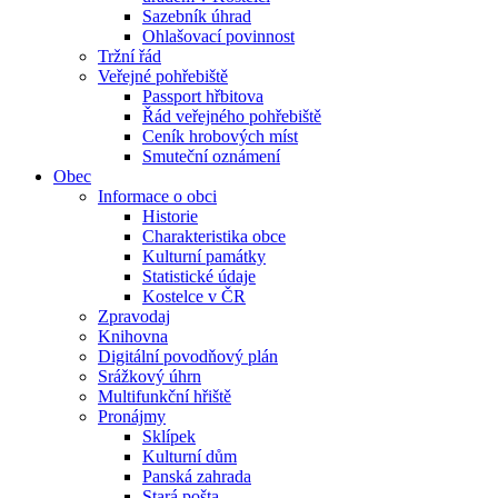
Sazebník úhrad
Ohlašovací povinnost
Tržní řád
Veřejné pohřebiště
Passport hřbitova
Řád veřejného pohřebiště
Ceník hrobových míst
Smuteční oznámení
Obec
Informace o obci
Historie
Charakteristika obce
Kulturní památky
Statistické údaje
Kostelce v ČR
Zpravodaj
Knihovna
Digitální povodňový plán
Srážkový úhrn
Multifunkční hřiště
Pronájmy
Sklípek
Kulturní dům
Panská zahrada
Stará pošta