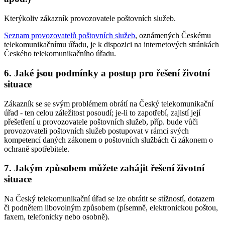
Kterýkoliv zákazník provozovatele poštovních služeb.
Seznam provozovatelů poštovních služeb
, oznámených Českému
telekomunikačnímu úřadu, je k dispozici na internetových stránkách
Českého telekomunikačního úřadu.
6. Jaké jsou podmínky a postup pro řešení životní
situace
Zákazník se se svým problémem obrátí na Český telekomunikační
úřad - ten celou záležitost posoudí; je-li to zapotřebí, zajistí její
přešetření u provozovatele poštovních služeb, příp. bude vůči
provozovateli poštovních služeb postupovat v rámci svých
kompetencí daných zákonem o poštovních službách či zákonem o
ochraně spotřebitele.
7. Jakým způsobem můžete zahájit řešení životní
situace
Na Český telekomunikační úřad se lze obrátit se stížností, dotazem
či podnětem libovolným způsobem (písemně, elektronickou poštou,
faxem, telefonicky nebo osobně).