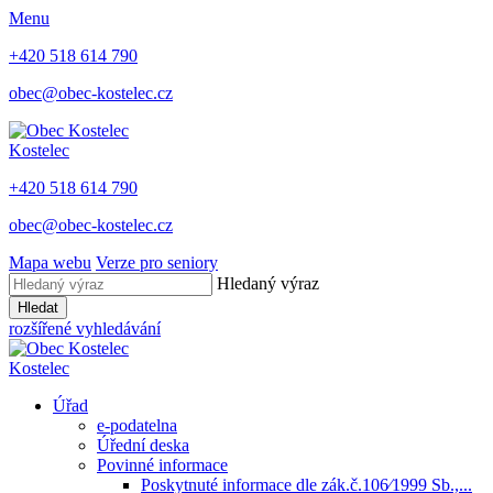
Menu
+420 518 614 790
obec@obec-kostelec.cz
Kostelec
+420 518 614 790
obec@obec-kostelec.cz
Mapa webu
Verze pro seniory
Hledaný výraz
Hledat
rozšířené vyhledávání
Kostelec
Úřad
e-podatelna
Úřední deska
Povinné informace
Poskytnuté informace dle zák.č.106⁄1999 Sb.,...