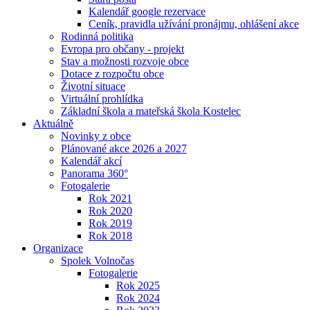
Kalendář google rezervace
Ceník, pravidla užívání pronájmu, ohlášení akce
Rodinná politika
Evropa pro občany - projekt
Stav a možnosti rozvoje obce
Dotace z rozpočtu obce
Životní situace
Virtuální prohlídka
Základní škola a mateřská škola Kostelec
Aktuálně
Novinky z obce
Plánované akce 2026 a 2027
Kalendář akcí
Panorama 360°
Fotogalerie
Rok 2021
Rok 2020
Rok 2019
Rok 2018
Organizace
Spolek Volnočas
Fotogalerie
Rok 2025
Rok 2024