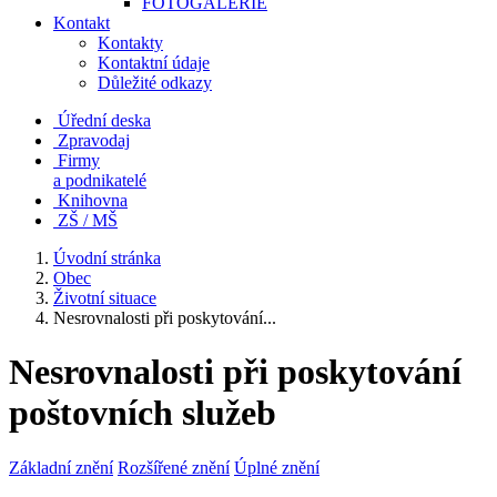
FOTOGALERIE
Kontakt
Kontakty
Kontaktní údaje
Důležité odkazy
Úřední deska
Zpravodaj
Firmy
a podnikatelé
Knihovna
ZŠ / MŠ
Úvodní stránka
Obec
Životní situace
Nesrovnalosti při poskytování...
Nesrovnalosti při poskytování
poštovních služeb
Základní znění
Rozšířené znění
Úplné znění