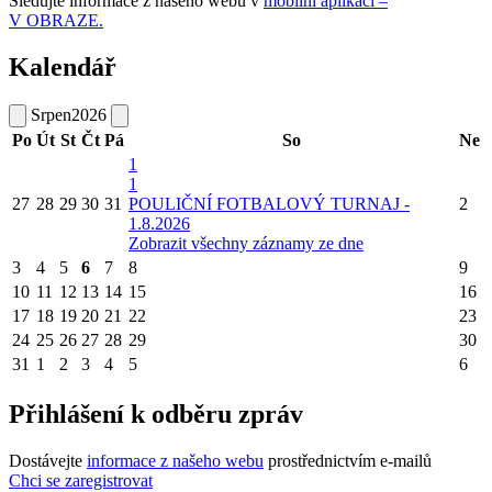
Sledujte informace z našeho webu v
mobilní aplikaci –
V OBRAZE.
Kalendář
Srpen
2026
Po
Út
St
Čt
Pá
So
Ne
1
1
27
28
29
30
31
POULIČNÍ FOTBALOVÝ TURNAJ -
2
1.8.2026
Zobrazit všechny záznamy ze dne
3
4
5
6
7
8
9
10
11
12
13
14
15
16
17
18
19
20
21
22
23
24
25
26
27
28
29
30
31
1
2
3
4
5
6
Přihlášení k odběru zpráv
Dostávejte
informace z našeho webu
prostřednictvím e-mailů
Chci se zaregistrovat