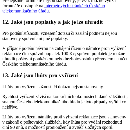
Předepsané formuláře nejsou stanoveny; je však možné využít
formuláře dostupné na
internetových stránkách Českého
telekomunikačního úřadu
.
12. Jaké jsou poplatky a jak je lze uhradit
Pro podání stížnosti, vznesení dotazu či zaslání podnětu nejsou
stanoveny správní ani jiné poplatky.
V případě podání návrhu na zahájení řízení o námitce proti vyřízení
reklamace činí správní poplatek 100 Kč; správní poplatek je možné
uhradit poštovní poukázkou nebo bezhotovostním převodem na účet
Českého telekomunikačního úřadu.
13. Jaké jsou lhůty pro vyřízení
Lhůty pro vyřízení stížnosti či dotazu nejsou stanoveny.
Rychlost vyřízení závisí na konkrétních okolnostech dané záležitosti;
snahou Českého telekomunikačního úřadu je tyto případy vyřídit co
nejdříve.
Lhůty pro vyřízení námitky proti vyřízení reklamace jsou stanoveny
v zákoně o poštovních službách, kdy lhůta pro vydání rozhodnutí
činí 90 dnů, s možností prodloužení u zvlášť složitých sporů.