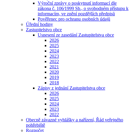
Výroční zprávy o poskytnutí informací dle
zákona č. 106⁄1999 Sb., o svobodném přístupu k
informacím, ve znění pozdějších předpisů
Pověřenec pro ochranu osobních údajů
Úřední hodiny
Zastupitelstvo obce
Usnesení ze zasedání Zastupitelstva obce
2026
2025
2024
2023
2022
2021
2020
2019
2018
Zápisy z jednání Zastupitelstva obce
2026
2025
2024
2023
2022
Obecně závazné vyhlášky a nařízení, Řád veřejného
pohřebiště
Rozpočet