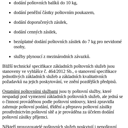
dodání poštovních balíků do 10 kg,
dodání peněžní částky poštovním poukazem,
dodání doporučených zásilek,
dodání cenných zásilek,
bezúplatné dodání poštovních zásilek do 7 kg pro nevidomé
osoby,
služby plynoucí z mezinárodních závazků.
Bližší technické specifikace základních poštovních služeb jsou
stanoveny ve vyhlášce č. 464/2012 Sb., o stanovení specifikace
jednotlivých základních služeb a základních kvalitativních
požadavků na jejich poskytování, ve znění pozdějších předpisů.
Ostatními poštovními službami
jsou ty poštovní služby, které
nespadají pod vymezení základních poštovních služeb, ale jedná se
o činnost prováděnou podle poštovní smlouvy, která zpravidla
zahrnuje poštovní podání, třídění a přepravu poštovní zásilky
prostřednictvím poštovní sítě a je prováděna za účelem dodání
poštovní zásilky příjemci.
Někteří provozovatelé poštovních služeb poskytují i
nepoštovní