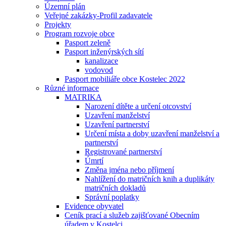
Územní plán
Veřejné zakázky-Profil zadavatele
Projekty
Program rozvoje obce
Pasport zeleně
Pasport inženýrských sítí
kanalizace
vodovod
Pasport mobiliáře obce Kostelec 2022
Různé informace
MATRIKA
Narození dítěte a určení otcovství
Uzavření manželství
Uzavření partnerství
Určení místa a doby uzavření manželství a
partnerství
Registrované partnerství
Úmrtí
Změna jména nebo příjmení
Nahlížení do matričních knih a duplikáty
matričních dokladů
Správní poplatky
Evidence obyvatel
Ceník prací a služeb zajišťované Obecním
úřadem v Kostelci