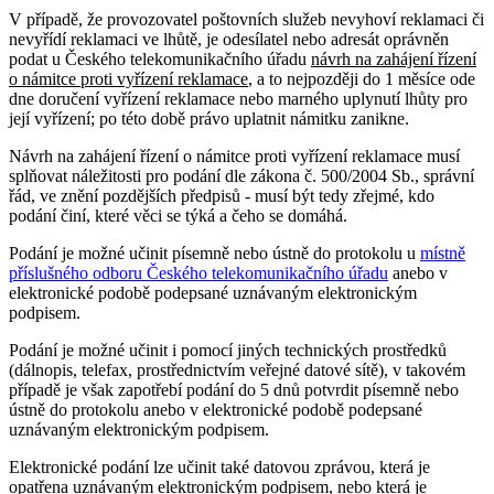
V případě, že provozovatel poštovních služeb nevyhoví reklamaci či
nevyřídí reklamaci ve lhůtě, je odesílatel nebo adresát oprávněn
podat u Českého telekomunikačního úřadu
návrh na zahájení řízení
o námitce proti vyřízení reklamace
, a to nejpozději do 1 měsíce ode
dne doručení vyřízení reklamace nebo marného uplynutí lhůty pro
její vyřízení; po této době právo uplatnit námitku zanikne.
Návrh na zahájení řízení o námitce proti vyřízení reklamace musí
splňovat náležitosti pro podání dle zákona č. 500/2004 Sb., správní
řád, ve znění pozdějších předpisů - musí být tedy zřejmé, kdo
podání činí, které věci se týká a čeho se domáhá.
Podání je možné učinit písemně nebo ústně do protokolu u
místně
příslušného odboru Českého telekomunikačního úřadu
anebo v
elektronické podobě podepsané uznávaným elektronickým
podpisem.
Podání je možné učinit i pomocí jiných technických prostředků
(dálnopis, telefax, prostřednictvím veřejné datové sítě), v takovém
případě je však zapotřebí podání do 5 dnů potvrdit písemně nebo
ústně do protokolu anebo v elektronické podobě podepsané
uznávaným elektronickým podpisem.
Elektronické podání lze učinit také datovou zprávou, která je
opatřena uznávaným elektronickým podpisem, nebo která je