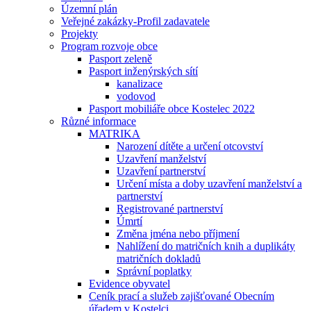
Územní plán
Veřejné zakázky-Profil zadavatele
Projekty
Program rozvoje obce
Pasport zeleně
Pasport inženýrských sítí
kanalizace
vodovod
Pasport mobiliáře obce Kostelec 2022
Různé informace
MATRIKA
Narození dítěte a určení otcovství
Uzavření manželství
Uzavření partnerství
Určení místa a doby uzavření manželství a
partnerství
Registrované partnerství
Úmrtí
Změna jména nebo příjmení
Nahlížení do matričních knih a duplikáty
matričních dokladů
Správní poplatky
Evidence obyvatel
Ceník prací a služeb zajišťované Obecním
úřadem v Kostelci