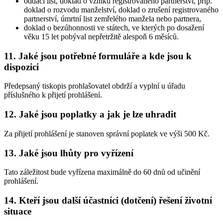
oddací list, doklad o vzniku registrovaného partnerství, příp.
doklad o rozvodu manželství, doklad o zrušení registrovaného
partnerství, úmrtní list zemřelého manžela nebo partnera,
doklad o bezúhonnosti ve státech, ve kterých po dosažení
věku 15 let pobýval nepřetržitě alespoň 6 měsíců.
11. Jaké jsou potřebné formuláře a kde jsou k
dispozici
Předepsaný tiskopis prohlašovatel obdrží a vyplní u úřadu
příslušného k přijetí prohlášení.
12. Jaké jsou poplatky a jak je lze uhradit
Za přijetí prohlášení je stanoven správní poplatek ve výši 500 Kč.
13. Jaké jsou lhůty pro vyřízení
Tato záležitost bude vyřízena maximálně do 60 dnů od učinění
prohlášení.
14. Kteří jsou další účastníci (dotčení) řešení životní
situace