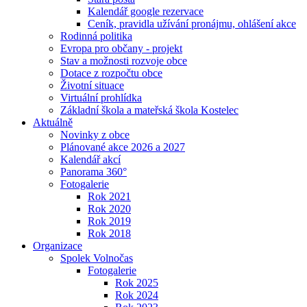
Kalendář google rezervace
Ceník, pravidla užívání pronájmu, ohlášení akce
Rodinná politika
Evropa pro občany - projekt
Stav a možnosti rozvoje obce
Dotace z rozpočtu obce
Životní situace
Virtuální prohlídka
Základní škola a mateřská škola Kostelec
Aktuálně
Novinky z obce
Plánované akce 2026 a 2027
Kalendář akcí
Panorama 360°
Fotogalerie
Rok 2021
Rok 2020
Rok 2019
Rok 2018
Organizace
Spolek Volnočas
Fotogalerie
Rok 2025
Rok 2024