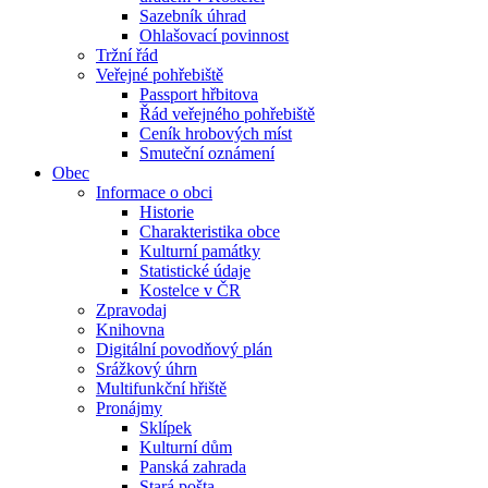
Sazebník úhrad
Ohlašovací povinnost
Tržní řád
Veřejné pohřebiště
Passport hřbitova
Řád veřejného pohřebiště
Ceník hrobových míst
Smuteční oznámení
Obec
Informace o obci
Historie
Charakteristika obce
Kulturní památky
Statistické údaje
Kostelce v ČR
Zpravodaj
Knihovna
Digitální povodňový plán
Srážkový úhrn
Multifunkční hřiště
Pronájmy
Sklípek
Kulturní dům
Panská zahrada
Stará pošta