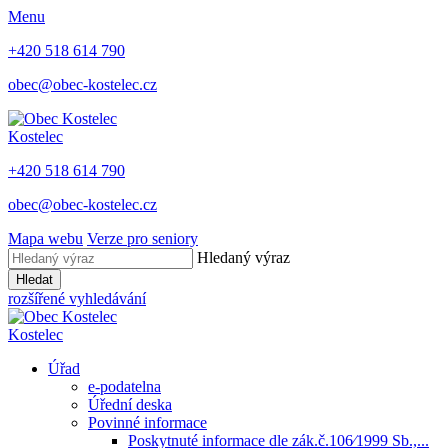
Menu
+420 518 614 790
obec@obec-kostelec.cz
Kostelec
+420 518 614 790
obec@obec-kostelec.cz
Mapa webu
Verze pro seniory
Hledaný výraz
Hledat
rozšířené vyhledávání
Kostelec
Úřad
e-podatelna
Úřední deska
Povinné informace
Poskytnuté informace dle zák.č.106⁄1999 Sb.,...