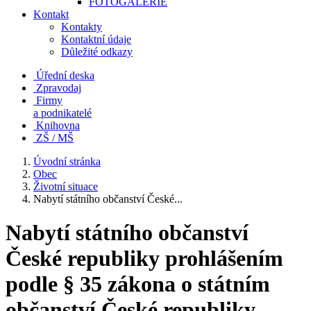
FOTOGALERIE
Kontakt
Kontakty
Kontaktní údaje
Důležité odkazy
Úřední deska
Zpravodaj
Firmy
a podnikatelé
Knihovna
ZŠ / MŠ
Úvodní stránka
Obec
Životní situace
Nabytí státního občanství České...
Nabytí státního občanství
České republiky prohlášením
podle § 35 zákona o státním
občanství České republiky