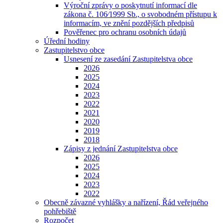
Výroční zprávy o poskytnutí informací dle
zákona č. 106⁄1999 Sb., o svobodném přístupu k
informacím, ve znění pozdějších předpisů
Pověřenec pro ochranu osobních údajů
Úřední hodiny
Zastupitelstvo obce
Usnesení ze zasedání Zastupitelstva obce
2026
2025
2024
2023
2022
2021
2020
2019
2018
Zápisy z jednání Zastupitelstva obce
2026
2025
2024
2023
2022
Obecně závazné vyhlášky a nařízení, Řád veřejného
pohřebiště
Rozpočet