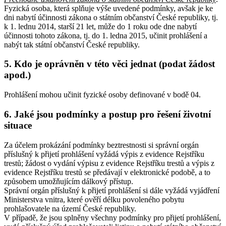
Fyzická osoba, která splňuje výše uvedené podmínky, avšak je ke
dni nabytí účinnosti zákona o státním občanství České republiky, tj.
k 1. lednu 2014, starší 21 let, může do 1 roku ode dne nabytí
účinnosti tohoto zákona, tj. do 1. ledna 2015, učinit prohlášení a
nabýt tak státní občanství České republiky.
5. Kdo je oprávněn v této věci jednat (podat žádost
apod.)
Prohlášení mohou učinit fyzické osoby definované v bodě 04.
6. Jaké jsou podmínky a postup pro řešení životní
situace
Za účelem prokázání podmínky beztrestnosti si správní orgán
příslušný k přijetí prohlášení vyžádá výpis z evidence Rejstříku
trestů; žádost o vydání výpisu z evidence Rejstříku trestů a výpis z
evidence Rejstříku trestů se předávají v elektronické podobě, a to
způsobem umožňujícím dálkový přístup.
Správní orgán příslušný k přijetí prohlášení si dále vyžádá vyjádření
Ministerstva vnitra, které ověří délku povoleného pobytu
prohlašovatele na území České republiky.
V případě, že jsou splněny všechny podmínky pro přijetí prohlášení,