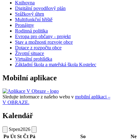
Knihovna
Digitální povodňový plán
Srážkový úhrn
Multifunkční hřiště
Pronájmy
Rodinná politika
Evropa pro občany - projekt
Stav a možnosti rozvoje obce
Dotace z rozpočtu obce
Životní situace
Virtuální prohlídka
Základní škola a mateřská škola Kostelec
Mobilní aplikace
Sledujte informace z našeho webu v
mobilní aplikaci –
V OBRAZE.
Kalendář
Srpen
2026
Po
Út
St
Čt
Pá
So
Ne