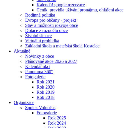
Kalendář google rezervace
Ceník, pravidla užívání pronájmu, ohlášení akce
Rodinná politika
Evropa pro občany - projekt
Stav a možnosti rozvoje obce
Dotace z rozpočtu obce
Životní situace
Virtuální prohlídka
Základní škola a mateřská škola Kostelec
Aktuálně
Novinky z obce
Plánované akce 2026 a 2027
Kalendář akcí
Panorama 360°
Fotogalerie
Rok 2021
Rok 2020
Rok 2019
Rok 2018
Organizace
Spolek Volnočas
Fotogalerie
Rok 2025
Rok 2024