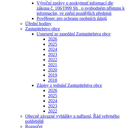
Výroční zprávy o poskytnutí informací dle
zákona č. 106⁄1999 Sb., o svobodném přístupu k
informacím, ve znění pozdějších předpisů
Pověřenec pro ochranu osobních údajů
Úřední hodiny
Zastupitelstvo obce
Usnesení ze zasedání Zastupitelstva obce
2026
2025
2024
2023
2022
2021
2020
2019
2018
Zápisy z jednání Zastupitelstva obce
2026
2025
2024
2023
2022
Obecně závazné vyhlášky a nařízení, Řád veřejného
pohřebiště
Rozpočet