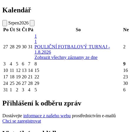
Kalendář
Srpen
2026
Po
Út
St
Čt
Pá
So
Ne
1
1
27
28
29
30
31
POULIČNÍ FOTBALOVÝ TURNAJ -
2
1.8.2026
Zobrazit všechny záznamy ze dne
3
4
5
6
7
8
9
10
11
12
13
14
15
16
17
18
19
20
21
22
23
24
25
26
27
28
29
30
31
1
2
3
4
5
6
Přihlášení k odběru zpráv
Dostávejte
informace z našeho webu
prostřednictvím e-mailů
Chci se zaregistrovat