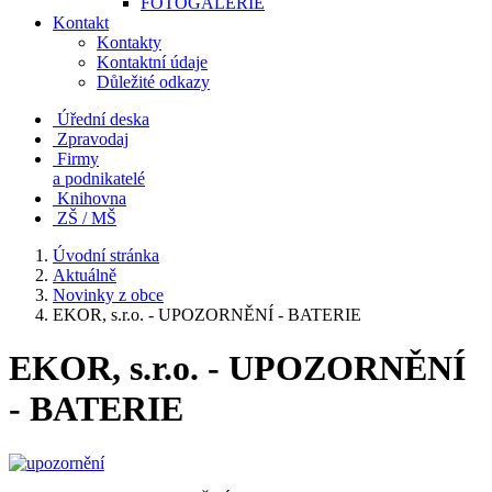
FOTOGALERIE
Kontakt
Kontakty
Kontaktní údaje
Důležité odkazy
Úřední deska
Zpravodaj
Firmy
a podnikatelé
Knihovna
ZŠ / MŠ
Úvodní stránka
Aktuálně
Novinky z obce
EKOR, s.r.o. - UPOZORNĚNÍ - BATERIE
EKOR, s.r.o. - UPOZORNĚNÍ
- BATERIE