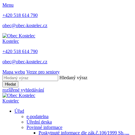
Menu
+420 518 614 790
obec@obec-kostelec.cz
Kostelec
+420 518 614 790
obec@obec-kostelec.cz
Mapa webu
Verze pro seniory
Hledaný výraz
Hledat
rozšířené vyhledávání
Kostelec
Úřad
e-podatelna
Úřední deska
Povinné informace
Poskytnuté informace dle zák.č.106⁄1999 Sb.,...