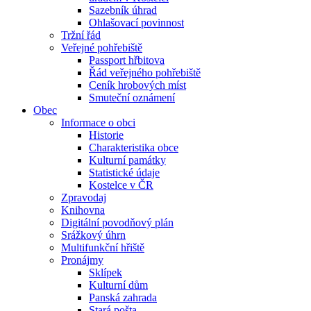
Sazebník úhrad
Ohlašovací povinnost
Tržní řád
Veřejné pohřebiště
Passport hřbitova
Řád veřejného pohřebiště
Ceník hrobových míst
Smuteční oznámení
Obec
Informace o obci
Historie
Charakteristika obce
Kulturní památky
Statistické údaje
Kostelce v ČR
Zpravodaj
Knihovna
Digitální povodňový plán
Srážkový úhrn
Multifunkční hřiště
Pronájmy
Sklípek
Kulturní dům
Panská zahrada
Stará pošta