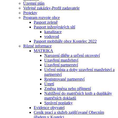
Územní plán
Veřejné zakázky-Profil zadavatele
Projekty
Program rozvoje obce
Pasport zeleně
Pasport inženýrských sítí
kanalizace
vodovod
Pasport mobiliáře obce Kostelec 2022
Různé informace
MATRIKA
Narození dítěte a určení otcovství
Uzavření manželství
Uzavření partnerství
Určení místa a doby uzavření manželství a
partnerství
Registrované partnerství
Úmrtí
Změna jména nebo příjmení
Nahlížení do matričních knih a duplikáty
matričních dokladů
Správní poplatky
Evidence obyvatel
Ceník prací a služeb zajišťované Obecním
úřadem v Kostelci