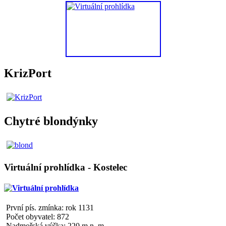
KrizPort
Chytré blondýnky
Virtuální prohlídka - Kostelec
První pís. zmínka: rok 1131
Počet obyvatel: 872
Nadmořská výška: 220 m n. m.