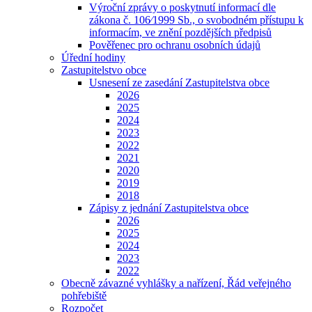
Výroční zprávy o poskytnutí informací dle
zákona č. 106⁄1999 Sb., o svobodném přístupu k
informacím, ve znění pozdějších předpisů
Pověřenec pro ochranu osobních údajů
Úřední hodiny
Zastupitelstvo obce
Usnesení ze zasedání Zastupitelstva obce
2026
2025
2024
2023
2022
2021
2020
2019
2018
Zápisy z jednání Zastupitelstva obce
2026
2025
2024
2023
2022
Obecně závazné vyhlášky a nařízení, Řád veřejného
pohřebiště
Rozpočet