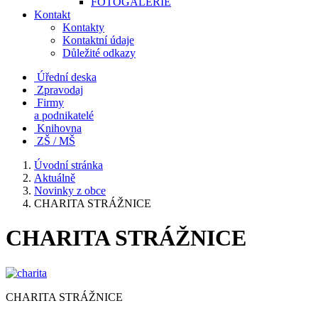
FOTOGALERIE
Kontakt
Kontakty
Kontaktní údaje
Důležité odkazy
Úřední deska
Zpravodaj
Firmy
a podnikatelé
Knihovna
ZŠ / MŠ
Úvodní stránka
Aktuálně
Novinky z obce
CHARITA STRÁŽNICE
CHARITA STRÁŽNICE
CHARITA STRÁŽNICE