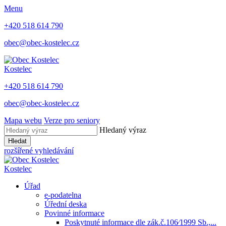
Menu
+420 518 614 790
obec@obec-kostelec.cz
Kostelec
+420 518 614 790
obec@obec-kostelec.cz
Mapa webu
Verze pro seniory
Hledaný výraz
Hledat
rozšířené vyhledávání
Kostelec
Úřad
e-podatelna
Úřední deska
Povinné informace
Poskytnuté informace dle zák.č.106⁄1999 Sb.,...