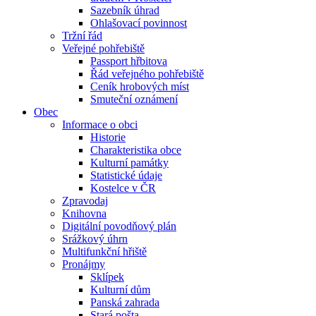
Sazebník úhrad
Ohlašovací povinnost
Tržní řád
Veřejné pohřebiště
Passport hřbitova
Řád veřejného pohřebiště
Ceník hrobových míst
Smuteční oznámení
Obec
Informace o obci
Historie
Charakteristika obce
Kulturní památky
Statistické údaje
Kostelce v ČR
Zpravodaj
Knihovna
Digitální povodňový plán
Srážkový úhrn
Multifunkční hřiště
Pronájmy
Sklípek
Kulturní dům
Panská zahrada
Stará pošta