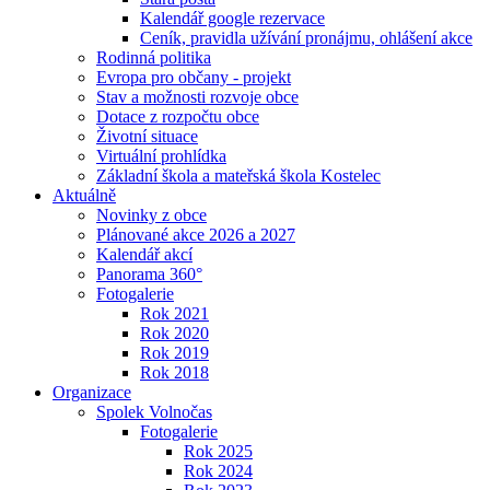
Kalendář google rezervace
Ceník, pravidla užívání pronájmu, ohlášení akce
Rodinná politika
Evropa pro občany - projekt
Stav a možnosti rozvoje obce
Dotace z rozpočtu obce
Životní situace
Virtuální prohlídka
Základní škola a mateřská škola Kostelec
Aktuálně
Novinky z obce
Plánované akce 2026 a 2027
Kalendář akcí
Panorama 360°
Fotogalerie
Rok 2021
Rok 2020
Rok 2019
Rok 2018
Organizace
Spolek Volnočas
Fotogalerie
Rok 2025
Rok 2024