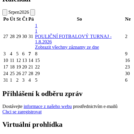
Srpen
2026
Po
Út
St
Čt
Pá
So
Ne
1
1
27
28
29
30
31
POULIČNÍ FOTBALOVÝ TURNAJ -
2
1.8.2026
Zobrazit všechny záznamy ze dne
3
4
5
6
7
8
9
10
11
12
13
14
15
16
17
18
19
20
21
22
23
24
25
26
27
28
29
30
31
1
2
3
4
5
6
Přihlášení k odběru zpráv
Dostávejte
informace z našeho webu
prostřednictvím e-mailů
Chci se zaregistrovat
Virtuální prohlídka