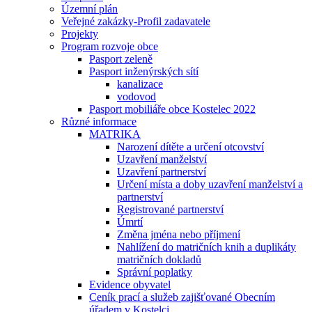
Územní plán
Veřejné zakázky-Profil zadavatele
Projekty
Program rozvoje obce
Pasport zeleně
Pasport inženýrských sítí
kanalizace
vodovod
Pasport mobiliáře obce Kostelec 2022
Různé informace
MATRIKA
Narození dítěte a určení otcovství
Uzavření manželství
Uzavření partnerství
Určení místa a doby uzavření manželství a
partnerství
Registrované partnerství
Úmrtí
Změna jména nebo příjmení
Nahlížení do matričních knih a duplikáty
matričních dokladů
Správní poplatky
Evidence obyvatel
Ceník prací a služeb zajišťované Obecním
úřadem v Kostelci