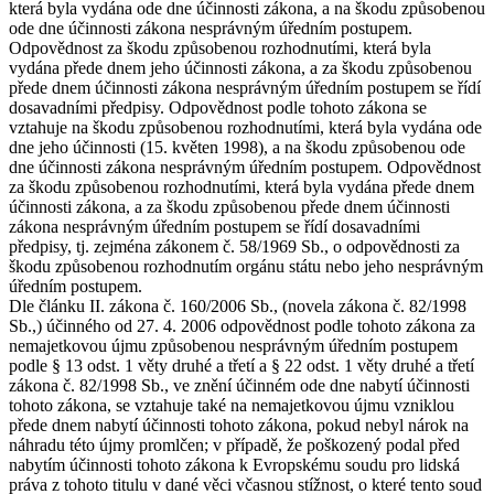
která byla vydána ode dne účinnosti zákona, a na škodu způsobenou
ode dne účinnosti zákona nesprávným úředním postupem.
Odpovědnost za škodu způsobenou rozhodnutími, která byla
vydána přede dnem jeho účinnosti zákona, a za škodu způsobenou
přede dnem účinnosti zákona nesprávným úředním postupem se řídí
dosavadními předpisy. Odpovědnost podle tohoto zákona se
vztahuje na škodu způsobenou rozhodnutími, která byla vydána ode
dne jeho účinnosti (15. květen 1998), a na škodu způsobenou ode
dne účinnosti zákona nesprávným úředním postupem. Odpovědnost
za škodu způsobenou rozhodnutími, která byla vydána přede dnem
účinnosti zákona, a za škodu způsobenou přede dnem účinnosti
zákona nesprávným úředním postupem se řídí dosavadními
předpisy, tj. zejména zákonem č. 58/1969 Sb., o odpovědnosti za
škodu způsobenou rozhodnutím orgánu státu nebo jeho nesprávným
úředním postupem.
Dle článku II. zákona č. 160/2006 Sb., (novela zákona č. 82/1998
Sb.,) účinného od 27. 4. 2006 odpovědnost podle tohoto zákona za
nemajetkovou újmu způsobenou nesprávným úředním postupem
podle § 13 odst. 1 věty druhé a třetí a § 22 odst. 1 věty druhé a třetí
zákona č. 82/1998 Sb., ve znění účinném ode dne nabytí účinnosti
tohoto zákona, se vztahuje také na nemajetkovou újmu vzniklou
přede dnem nabytí účinnosti tohoto zákona, pokud nebyl nárok na
náhradu této újmy promlčen; v případě, že poškozený podal před
nabytím účinnosti tohoto zákona k Evropskému soudu pro lidská
práva z tohoto titulu v dané věci včasnou stížnost, o které tento soud