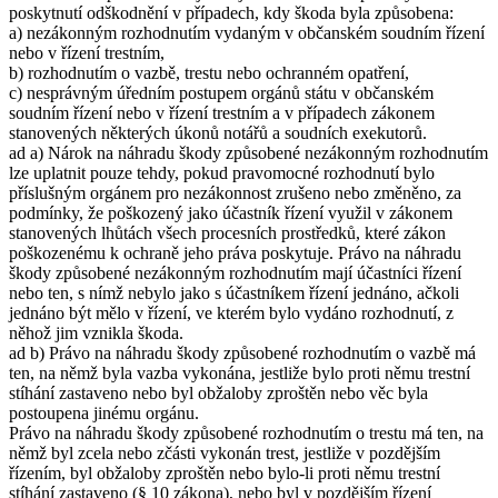
poskytnutí odškodnění v případech, kdy škoda byla způsobena:
a) nezákonným rozhodnutím vydaným v občanském soudním řízení
nebo v řízení trestním,
b) rozhodnutím o vazbě, trestu nebo ochranném opatření,
c) nesprávným úředním postupem orgánů státu v občanském
soudním řízení nebo v řízení trestním a v případech zákonem
stanovených některých úkonů notářů a soudních exekutorů.
ad a) Nárok na náhradu škody způsobené nezákonným rozhodnutím
lze uplatnit pouze tehdy, pokud pravomocné rozhodnutí bylo
příslušným orgánem pro nezákonnost zrušeno nebo změněno, za
podmínky, že poškozený jako účastník řízení využil v zákonem
stanovených lhůtách všech procesních prostředků, které zákon
poškozenému k ochraně jeho práva poskytuje. Právo na náhradu
škody způsobené nezákonným rozhodnutím mají účastníci řízení
nebo ten, s nímž nebylo jako s účastníkem řízení jednáno, ačkoli
jednáno být mělo v řízení, ve kterém bylo vydáno rozhodnutí, z
něhož jim vznikla škoda.
ad b) Právo na náhradu škody způsobené rozhodnutím o vazbě má
ten, na němž byla vazba vykonána, jestliže bylo proti němu trestní
stíhání zastaveno nebo byl obžaloby zproštěn nebo věc byla
postoupena jinému orgánu.
Právo na náhradu škody způsobené rozhodnutím o trestu má ten, na
němž byl zcela nebo zčásti vykonán trest, jestliže v pozdějším
řízením, byl obžaloby zproštěn nebo bylo-li proti němu trestní
stíhání zastaveno (§ 10 zákona), nebo byl v pozdějším řízení