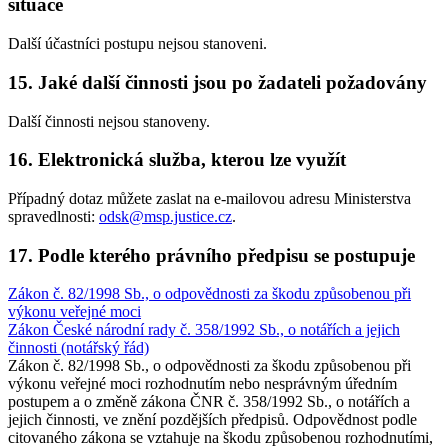
situace
Další účastníci postupu nejsou stanoveni.
15. Jaké další činnosti jsou po žadateli požadovány
Další činnosti nejsou stanoveny.
16. Elektronická služba, kterou lze využít
Případný dotaz můžete zaslat na e-mailovou adresu Ministerstva
spravedlnosti:
odsk@msp.justice.cz
.
17. Podle kterého právního předpisu se postupuje
Zákon č. 82/1998 Sb., o odpovědnosti za škodu způsobenou při
výkonu veřejné moci
Zákon České národní rady č. 358/1992 Sb., o notářích a jejich
činnosti (notářský řád)
Zákon č. 82/1998 Sb., o odpovědnosti za škodu způsobenou při
výkonu veřejné moci rozhodnutím nebo nesprávným úředním
postupem a o změně zákona ČNR č. 358/1992 Sb., o notářích a
jejich činnosti, ve znění pozdějších předpisů. Odpovědnost podle
citovaného zákona se vztahuje na škodu způsobenou rozhodnutími,