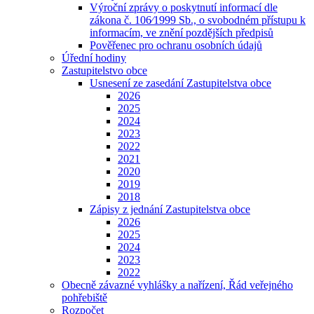
Výroční zprávy o poskytnutí informací dle
zákona č. 106⁄1999 Sb., o svobodném přístupu k
informacím, ve znění pozdějších předpisů
Pověřenec pro ochranu osobních údajů
Úřední hodiny
Zastupitelstvo obce
Usnesení ze zasedání Zastupitelstva obce
2026
2025
2024
2023
2022
2021
2020
2019
2018
Zápisy z jednání Zastupitelstva obce
2026
2025
2024
2023
2022
Obecně závazné vyhlášky a nařízení, Řád veřejného
pohřebiště
Rozpočet