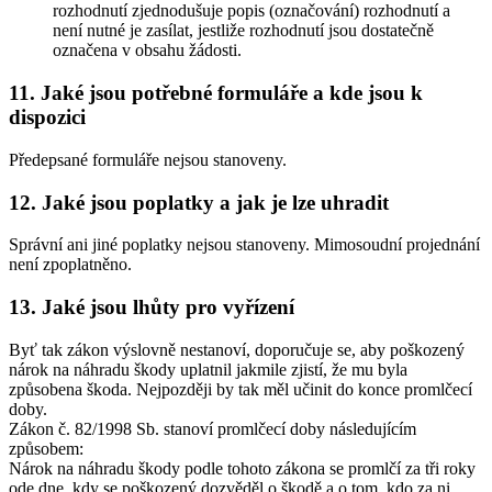
rozhodnutí zjednodušuje popis (označování) rozhodnutí a
není nutné je zasílat, jestliže rozhodnutí jsou dostatečně
označena v obsahu žádosti.
11. Jaké jsou potřebné formuláře a kde jsou k
dispozici
Předepsané formuláře nejsou stanoveny.
12. Jaké jsou poplatky a jak je lze uhradit
Správní ani jiné poplatky nejsou stanoveny. Mimosoudní projednání
není zpoplatněno.
13. Jaké jsou lhůty pro vyřízení
Byť tak zákon výslovně nestanoví, doporučuje se, aby poškozený
nárok na náhradu škody uplatnil jakmile zjistí, že mu byla
způsobena škoda. Nejpozději by tak měl učinit do konce promlčecí
doby.
Zákon č. 82/1998 Sb. stanoví promlčecí doby následujícím
způsobem:
Nárok na náhradu škody podle tohoto zákona se promlčí za tři roky
ode dne, kdy se poškozený dozvěděl o škodě a o tom, kdo za ni