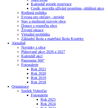
Kalendář google rezervace
Ceník, pravidla užívání pronájmu, ohlášení akce
Rodinná politika
Evropa pro občany - projekt
Stav a možnosti rozvoje obce
Dotace z rozpočtu obce
Životní situace
Virtuální prohlídka
Základní škola a mateřská škola Kostelec
Aktuálně
Novinky z obce
Plánované akce 2026 a 2027
Kalendář akcí
Panorama 360°
Fotogalerie
Rok 2021
Rok 2020
Rok 2019
Rok 2018
Organizace
Spolek Volnočas
Fotogalerie
Rok 2025
Rok 2024