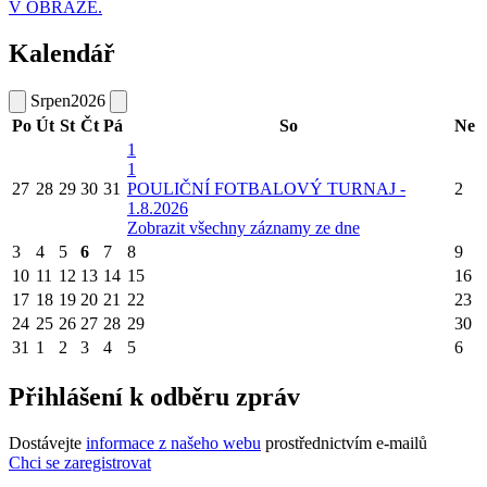
V OBRAZE.
Kalendář
Srpen
2026
Po
Út
St
Čt
Pá
So
Ne
1
1
27
28
29
30
31
POULIČNÍ FOTBALOVÝ TURNAJ -
2
1.8.2026
Zobrazit všechny záznamy ze dne
3
4
5
6
7
8
9
10
11
12
13
14
15
16
17
18
19
20
21
22
23
24
25
26
27
28
29
30
31
1
2
3
4
5
6
Přihlášení k odběru zpráv
Dostávejte
informace z našeho webu
prostřednictvím e-mailů
Chci se zaregistrovat