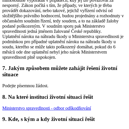
mimosoudně vypořádat v případech, kdy jej lze považovat za
nesporný. Zákon počítá s tím, že případy, ve kterých je třeba
provádět dokazování, nebo takové, jejichž vyřízení odvisí od
složitějšího právního hodnocení, budou projednány a rozhodnuty v
občanském soudním řízení, tedy soudem, a to na základě žaloby
podané poškozeným. V soudním sporu pak Ministerstvo
spravedlnosti jedná jménem žalované České republiky.
Uplatnění nároku na náhradu škody u Ministerstva spravedlnosti je
podmínkou pro případné uplatnění nároku na náhradu škody u
soudu, kterého se může takto poškozený domáhat, pokud do 6
měsíců ode dne uplatnění nebyl jeho nárok Ministerstvem
spravedlnosti plně uspokojen.
7. Jakým způsobem můžete zahájit řešení životní
situace
Podejte písemnou žádost.
8. Na které instituci životní situaci řešit
Ministerstvo spravedlnosti - odbor odškodňování
9. Kde, s kým a kdy životní situaci řešit