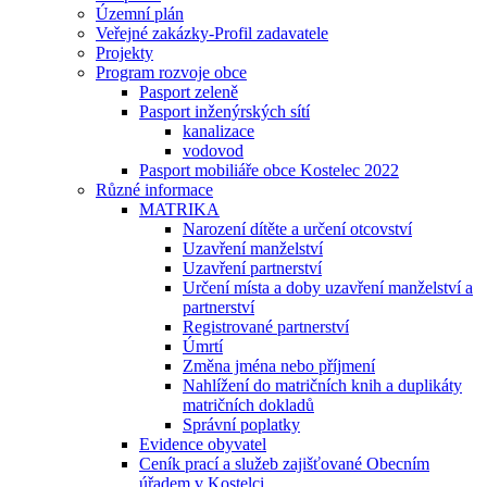
Územní plán
Veřejné zakázky-Profil zadavatele
Projekty
Program rozvoje obce
Pasport zeleně
Pasport inženýrských sítí
kanalizace
vodovod
Pasport mobiliáře obce Kostelec 2022
Různé informace
MATRIKA
Narození dítěte a určení otcovství
Uzavření manželství
Uzavření partnerství
Určení místa a doby uzavření manželství a
partnerství
Registrované partnerství
Úmrtí
Změna jména nebo příjmení
Nahlížení do matričních knih a duplikáty
matričních dokladů
Správní poplatky
Evidence obyvatel
Ceník prací a služeb zajišťované Obecním
úřadem v Kostelci