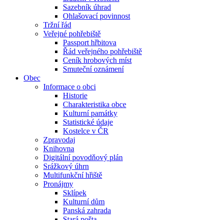
Sazebník úhrad
Ohlašovací povinnost
Tržní řád
Veřejné pohřebiště
Passport hřbitova
Řád veřejného pohřebiště
Ceník hrobových míst
Smuteční oznámení
Obec
Informace o obci
Historie
Charakteristika obce
Kulturní památky
Statistické údaje
Kostelce v ČR
Zpravodaj
Knihovna
Digitální povodňový plán
Srážkový úhrn
Multifunkční hřiště
Pronájmy
Sklípek
Kulturní dům
Panská zahrada
Stará pošta