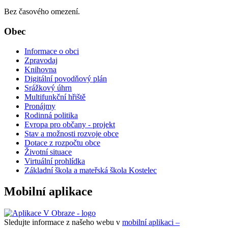
Bez časového omezení.
Obec
Informace o obci
Zpravodaj
Knihovna
Digitální povodňový plán
Srážkový úhrn
Multifunkční hřiště
Pronájmy
Rodinná politika
Evropa pro občany - projekt
Stav a možnosti rozvoje obce
Dotace z rozpočtu obce
Životní situace
Virtuální prohlídka
Základní škola a mateřská škola Kostelec
Mobilní aplikace
Sledujte informace z našeho webu v
mobilní aplikaci –