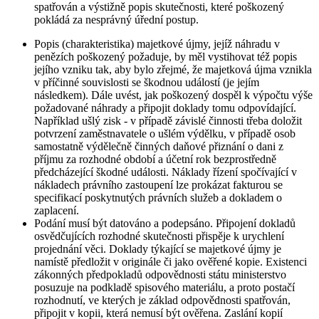
spatřován a výstižně popis skutečnosti, které poškozený
pokládá za nesprávný úřední postup.
Popis (charakteristika) majetkové újmy, jejíž náhradu v
penězích poškozený požaduje, by měl vystihovat též popis
jejího vzniku tak, aby bylo zřejmé, že majetková újma vznikla
v příčinné souvislosti se škodnou událostí (je jejím
následkem). Dále uvést, jak poškozený dospěl k výpočtu výše
požadované náhrady a připojit doklady tomu odpovídající.
Například ušlý zisk - v případě závislé činnosti třeba doložit
potvrzení zaměstnavatele o ušlém výdělku, v případě osob
samostatně výdělečně činných daňové přiznání o dani z
příjmu za rozhodné období a účetní rok bezprostředně
předcházející škodné události. Náklady řízení spočívající v
nákladech právního zastoupení lze prokázat fakturou se
specifikací poskytnutých právních služeb a dokladem o
zaplacení.
Podání musí být datováno a podepsáno. Připojení dokladů
osvědčujících rozhodné skutečnosti přispěje k urychlení
projednání věci. Doklady týkající se majetkové újmy je
namístě předložit v originále či jako ověřené kopie. Existenci
zákonných předpokladů odpovědnosti státu ministerstvo
posuzuje na podkladě spisového materiálu, a proto postačí
rozhodnutí, ve kterých je základ odpovědnosti spatřován,
připojit v kopii, která nemusí být ověřena. Zaslání kopií