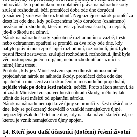
odpovídá. Je-li podmínkou pro uplatnění práva na náhradu škody
zrušení rozhodnutí, běží promlčecí doba ode dne doručení
(oznámení) zrušovacího rozhodnutí. Nejpozději se nárok promlčí za
deset let ode dne, kdy poškozenému bylo doručeno (oznámeno)
nezákonné rozhodnutí, kterým byla způsobena škoda; to neplatí,
jde-li o škodu na zdraví.
Nárok na náhradu škody způsobené rozhodnutím o vazbě, trestu
nebo ochranném opatření se promlčí za dva roky ode dne, kdy
nabylo právní moci zprošťující rozhodnutí, rozhodnutí, jímž bylo
trestní řízení zastaveno, zrušující rozhodnutí, rozhodnutí, jímž byla
věc postoupena jinému orgánu, nebo rozhodnutí odsuzující k
mírnějšímu trestu.
Po dobu, kdy je s Ministerstvem spravedlnosti mimosoudně
projednáván nárok na náhradu škody, promlčecí doba ode dne
uplatnění u ministerstva do skončení mimosoudního projednání,
nejdéle však po dobu šesti měsíců
, neběží. Proto zákon stanoví, že
přizná-li Ministerstvo spravedlnosti náhradu škody, mělo by tak
učinit do šesti měsíců od uplatnění nároku.
Nárok na náhradu nemajetkové újmy se promlčí za šest měsíců ode
dne, kdy se poškozený dozvěděl o vzniklé nemajetkové újmě,
nejpozději však do 10 let ode dne, kdy nastala právní skutečnost, se
kterou je vznik nemajetkové újmy spojen.
14. Kteří jsou další účastníci (dotčení) řešení životní