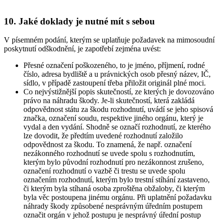
10. Jaké doklady je nutné mít s sebou
V písemném podání, kterým se uplatňuje požadavek na mimosoudní
poskytnutí odškodnění, je zapotřebí zejména uvést:
Přesné označení poškozeného, to je jméno, příjmení, rodné
číslo, adresa bydliště a u právnických osob přesný název, IČ,
sídlo, v případě zastoupení třeba přiložit originál plné moci.
Co nejvýstižnější popis skutečností, ze kterých je dovozováno
právo na náhradu škody. Je-li skutečností, která zakládá
odpovědnost státu za škodu rozhodnutí, uvádí se jeho spisová
značka, označení soudu, respektive jiného orgánu, který je
vydal a den vydání. Shodně se označí rozhodnutí, ze kterého
lze dovodit, že předtím uvedené rozhodnutí založilo
odpovědnost za škodu. To znamená, že např. označení
nezákonného rozhodnutí se uvede spolu s rozhodnutím,
kterým bylo původní rozhodnutí pro nezákonnost zrušeno,
označení rozhodnutí o vazbě či trestu se uvede spolu
označením rozhodnutí, kterým bylo trestní stíhání zastaveno,
či kterým byla stíhaná osoba zproštěna obžaloby, či kterým
byla věc postoupena jinému orgánu. Při uplatnění požadavku
náhrady škody způsobené nesprávným úředním postupem
označit orgán v jehož postupu je nesprávný úřední postup