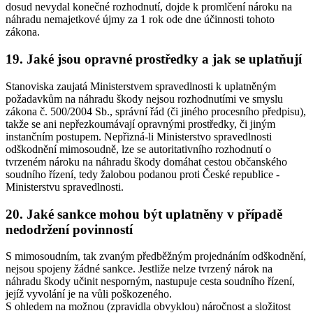
dosud nevydal konečné rozhodnutí, dojde k promlčení nároku na
náhradu nemajetkové újmy za 1 rok ode dne účinnosti tohoto
zákona.
19. Jaké jsou opravné prostředky a jak se uplatňují
Stanoviska zaujatá Ministerstvem spravedlnosti k uplatněným
požadavkům na náhradu škody nejsou rozhodnutími ve smyslu
zákona č. 500/2004 Sb., správní řád (či jiného procesního předpisu),
takže se ani nepřezkoumávají opravnými prostředky, či jiným
instančním postupem. Nepřizná-li Ministerstvo spravedlnosti
odškodnění mimosoudně, lze se autoritativního rozhodnutí o
tvrzeném nároku na náhradu škody domáhat cestou občanského
soudního řízení, tedy žalobou podanou proti České republice -
Ministerstvu spravedlnosti.
20. Jaké sankce mohou být uplatněny v případě
nedodržení povinností
S mimosoudním, tak zvaným předběžným projednáním odškodnění,
nejsou spojeny žádné sankce. Jestliže nelze tvrzený nárok na
náhradu škody učinit nesporným, nastupuje cesta soudního řízení,
jejíž vyvolání je na vůli poškozeného.
S ohledem na možnou (zpravidla obvyklou) náročnost a složitost