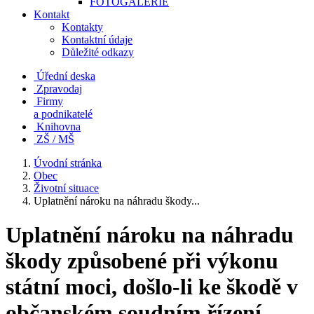
FOTOGALERIE
Kontakt
Kontakty
Kontaktní údaje
Důležité odkazy
Úřední deska
Zpravodaj
Firmy
a podnikatelé
Knihovna
ZŠ / MŠ
Úvodní stránka
Obec
Životní situace
Uplatnění nároku na náhradu škody...
Uplatnění nároku na náhradu
škody způsobené při výkonu
státní moci, došlo-li ke škodě v
občanském soudním řízení