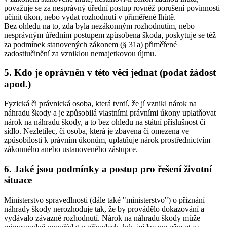
považuje se za nesprávný úřední postup rovněž porušení povinnosti
učinit úkon, nebo vydat rozhodnutí v přiměřené lhůtě.
Bez ohledu na to, zda byla nezákonným rozhodnutím, nebo
nesprávným úředním postupem způsobena škoda, poskytuje se též
za podmínek stanovených zákonem (§ 31a) přiměřené
zadostiučinění za vzniklou nemajetkovou újmu.
5. Kdo je oprávněn v této věci jednat (podat žádost
apod.)
Fyzická či právnická osoba, která tvrdí, že jí vznikl nárok na
náhradu škody a je způsobilá vlastními právními úkony uplatňovat
nárok na náhradu škody, a to bez ohledu na státní příslušnost či
sídlo. Nezletilec, či osoba, která je zbavena či omezena ve
způsobilosti k právním úkonům, uplatňuje nárok prostřednictvím
zákonného anebo ustanoveného zástupce.
6. Jaké jsou podmínky a postup pro řešení životní
situace
Ministerstvo spravedlnosti (dále také "ministerstvo") o přiznání
náhrady škody nerozhoduje tak, že by provádělo dokazování a
vydávalo závazné rozhodnutí. Nárok na náhradu škody může