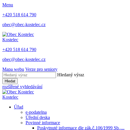
Menu
+420 518 614 790
obec@obec-kostelec.cz
Kostelec
+420 518 614 790
obec@obec-kostelec.cz
Mapa webu
Verze pro seniory
Hledaný výraz
Hledat
rozšířené vyhledávání
Kostelec
Úřad
e-podatelna
Úřední deska
Povinné informace
Poskytnuté informace dle zák.č.106⁄1999 Sb.,...