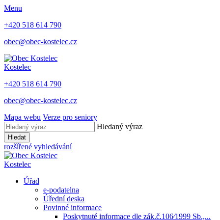
Menu
+420 518 614 790
obec@obec-kostelec.cz
Kostelec
+420 518 614 790
obec@obec-kostelec.cz
Mapa webu
Verze pro seniory
Hledaný výraz
Hledat
rozšířené vyhledávání
Kostelec
Úřad
e-podatelna
Úřední deska
Povinné informace
Poskytnuté informace dle zák.č.106⁄1999 Sb.,...