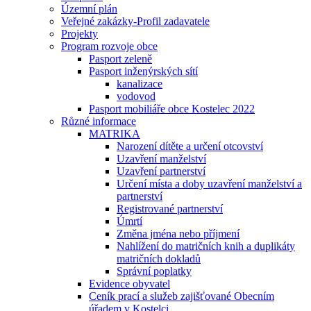
Územní plán
Veřejné zakázky-Profil zadavatele
Projekty
Program rozvoje obce
Pasport zeleně
Pasport inženýrských sítí
kanalizace
vodovod
Pasport mobiliáře obce Kostelec 2022
Různé informace
MATRIKA
Narození dítěte a určení otcovství
Uzavření manželství
Uzavření partnerství
Určení místa a doby uzavření manželství a
partnerství
Registrované partnerství
Úmrtí
Změna jména nebo příjmení
Nahlížení do matričních knih a duplikáty
matričních dokladů
Správní poplatky
Evidence obyvatel
Ceník prací a služeb zajišťované Obecním
úřadem v Kostelci