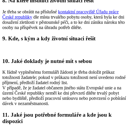
8. Na které instituci životní situaci řešit
Je třeba se obrátit na příslušné
kontaktní pracoviště Úřadu práce
České republiky
dle místa trvalého pobytu osoby, která byla ke dni
dosažení zletilosti v pěstounské péči, a to ke dni zániku nároku této
osoby na příspěvek na úhradu potřeb dítěte.
9. Kde, s kým a kdy životní situaci řešit
10. Jaké doklady je nutné mít s sebou
K řádně vyplněnému formuláři žádosti je třeba doložit průkaz
totožnosti žadatele; pokud v průkazu totožnosti není uvedeno rodné
příjmení, předloží žadatel rodný list.
V případě, že je žadatel občanem jiného státu Evropské unie a na
území České republiky neměl ke dni převzetí dítěte trvalý pobyt
nebo bydliště, předloží pracovní smlouvu nebo potvrzení o pobírání
dávek v nezaměstnanosti.
11. Jaké jsou potřebné formuláře a kde jsou k
dispozici