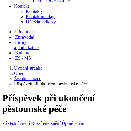
FOTOGALERIE
Kontakt
Kontakty
Kontaktní údaje
Důležité odkazy
Úřední deska
Zpravodaj
Firmy
a podnikatelé
Knihovna
ZŠ / MŠ
Úvodní stránka
Obec
Životní situace
Příspěvek při ukončení pěstounské péče
Příspěvek při ukončení
pěstounské péče
Základní znění
Rozšířené znění
Úplné znění