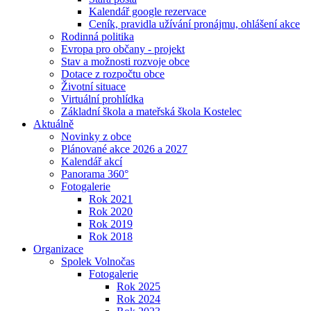
Kalendář google rezervace
Ceník, pravidla užívání pronájmu, ohlášení akce
Rodinná politika
Evropa pro občany - projekt
Stav a možnosti rozvoje obce
Dotace z rozpočtu obce
Životní situace
Virtuální prohlídka
Základní škola a mateřská škola Kostelec
Aktuálně
Novinky z obce
Plánované akce 2026 a 2027
Kalendář akcí
Panorama 360°
Fotogalerie
Rok 2021
Rok 2020
Rok 2019
Rok 2018
Organizace
Spolek Volnočas
Fotogalerie
Rok 2025
Rok 2024