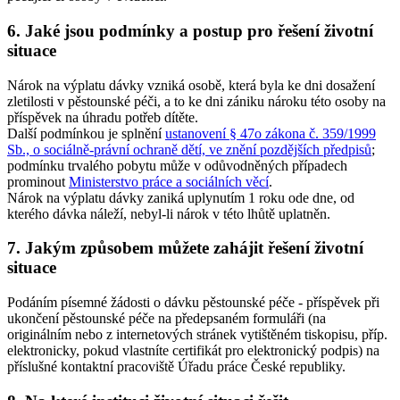
6. Jaké jsou podmínky a postup pro řešení životní
situace
Nárok na výplatu dávky vzniká osobě, která byla ke dni dosažení
zletilosti v pěstounské péči, a to ke dni zániku nároku této osoby na
příspěvek na úhradu potřeb dítěte.
Další podmínkou je splnění
ustanovení § 47o zákona č. 359/1999
Sb., o sociálně-právní ochraně dětí, ve znění pozdějších předpisů
;
podmínku trvalého pobytu může v odůvodněných případech
prominout
Ministerstvo práce a sociálních věcí
.
Nárok na výplatu dávky zaniká uplynutím 1 roku ode dne, od
kterého dávka náleží, nebyl-li nárok v této lhůtě uplatněn.
7. Jakým způsobem můžete zahájit řešení životní
situace
Podáním písemné žádosti o dávku pěstounské péče - příspěvek při
ukončení pěstounské péče na předepsaném formuláři (na
originálním nebo z internetových stránek vytištěném tiskopisu, příp.
elektronicky, pokud vlastníte certifikát pro elektronický podpis) na
příslušné kontaktní pracoviště Úřadu práce České republiky.