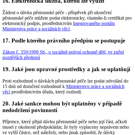
16. Elektronická služba, kterou lze využít
Žádost o dávku pěstounské péče - příspěvek při ukončení
pěstounské péče můžete podat elektronicky, vlastníte-li certifikát pro
elektronický podpis, prostřednictvím
Integrovaného portálu
Ministerstva práce a sociálních věcí
.
17. Podle kterého právního předpisu se postupuje
Zákon č. 359/1999 Sb., o sociálně-právní ochraně dětí, ve znění
pozdějších předpisů
19. Jaké jsou opravné prostředky a jak se uplatňují
Proti rozhodnutí o dávkách pěstounské péče lze podat odvolání do
15 dnů od doručení rozhodnutí k
Ministerstvu práce a sociálních
věcí
prostřednictvím úřadu, který rozhodl.
20. Jaké sankce mohou být uplatněny v případě
nedodržení povinností
Příjemce, který přijal dávku pěstounské péče nebo její část, ačkoli
musel z okolností předpokládat, že byly vyplaceny neprávem nebo
ve vyšší částce, než náležely, nebo jinak způsobil, že dávky