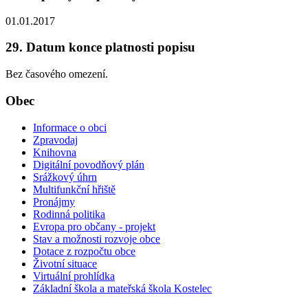
01.01.2017
29. Datum konce platnosti popisu
Bez časového omezení.
Obec
Informace o obci
Zpravodaj
Knihovna
Digitální povodňový plán
Srážkový úhrn
Multifunkční hřiště
Pronájmy
Rodinná politika
Evropa pro občany - projekt
Stav a možnosti rozvoje obce
Dotace z rozpočtu obce
Životní situace
Virtuální prohlídka
Základní škola a mateřská škola Kostelec