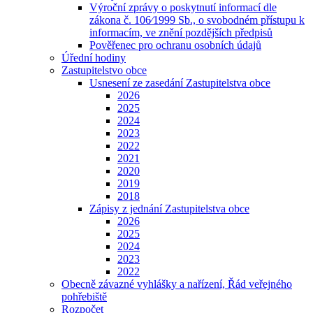
Výroční zprávy o poskytnutí informací dle
zákona č. 106⁄1999 Sb., o svobodném přístupu k
informacím, ve znění pozdějších předpisů
Pověřenec pro ochranu osobních údajů
Úřední hodiny
Zastupitelstvo obce
Usnesení ze zasedání Zastupitelstva obce
2026
2025
2024
2023
2022
2021
2020
2019
2018
Zápisy z jednání Zastupitelstva obce
2026
2025
2024
2023
2022
Obecně závazné vyhlášky a nařízení, Řád veřejného
pohřebiště
Rozpočet