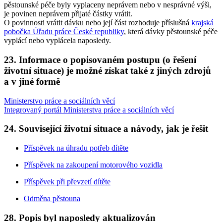
pěstounské péče byly vyplaceny neprávem nebo v nesprávné výši,
je povinen neprávem přijaté částky vrátit.
O povinnosti vrátit dávku nebo její část rozhoduje příslušná
krajská
pobočka Úřadu práce České republiky
, která dávky pěstounské péče
vyplácí nebo vyplácela naposledy.
23. Informace o popisovaném postupu (o řešení
životní situace) je možné získat také z jiných zdrojů
a v jiné formě
Ministerstvo práce a sociálních věcí
Integrovaný portál Ministerstva práce a sociálních věcí
24. Související životní situace a návody, jak je řešit
Příspěvek na úhradu potřeb dítěte
Příspěvek na zakoupení motorového vozidla
Příspěvek při převzetí dítěte
Odměna pěstouna
28. Popis byl naposledy aktualizován