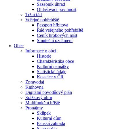
Sazebník úhrad
Ohlašovací povinnost
Tržní řád
Veřejné pohřebiště
Passport hřbitova
Řád veřejného pohřebiště
Ceník hrobových míst
Smuteční oznámení
Obec
Informace o obci
Historie
Charakteristika obce
Kulturní památky
Statistické údaje
Kostelce v ČR
Zpravodaj
Knihovna
Digitální povodňový plán
Srážkový úhrn
Multifunkční hřiště
Pronájmy
Sklípek
Kulturní dům
Panská zahrada
Stará pošta