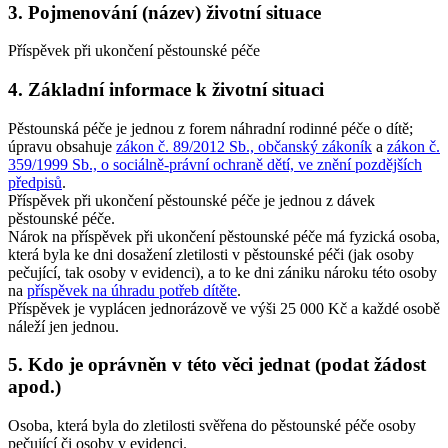
3. Pojmenování (název) životní situace
Příspěvek při ukončení pěstounské péče
4. Základní informace k životní situaci
Pěstounská péče je jednou z forem náhradní rodinné péče o dítě;
úpravu obsahuje
zákon č. 89/2012 Sb., občanský zákoník
a
zákon č.
359/1999 Sb., o sociálně-právní ochraně dětí, ve znění pozdějších
předpisů
.
Příspěvek při ukončení pěstounské péče je jednou z dávek
pěstounské péče.
Nárok na příspěvek při ukončení pěstounské péče má fyzická osoba,
která byla ke dni dosažení zletilosti v pěstounské péči (jak osoby
pečující, tak osoby v evidenci), a to ke dni zániku nároku této osoby
na
příspěvek na úhradu potřeb dítěte
.
Příspěvek je vyplácen jednorázově ve výši 25 000 Kč a každé osobě
náleží jen jednou.
5. Kdo je oprávněn v této věci jednat (podat žádost
apod.)
Osoba, která byla do zletilosti svěřena do pěstounské péče osoby
pečující či osoby v evidenci.