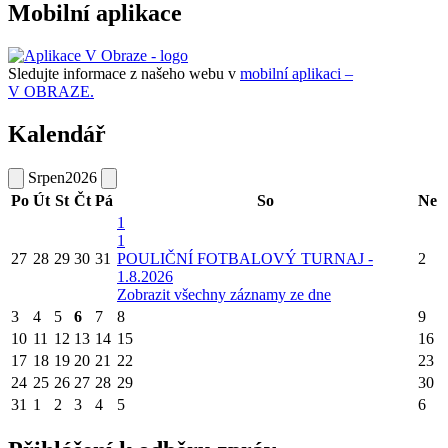
Mobilní aplikace
Sledujte informace z našeho webu v
mobilní aplikaci –
V OBRAZE.
Kalendář
Srpen
2026
Po
Út
St
Čt
Pá
So
Ne
1
1
27
28
29
30
31
POULIČNÍ FOTBALOVÝ TURNAJ -
2
1.8.2026
Zobrazit všechny záznamy ze dne
3
4
5
6
7
8
9
10
11
12
13
14
15
16
17
18
19
20
21
22
23
24
25
26
27
28
29
30
31
1
2
3
4
5
6