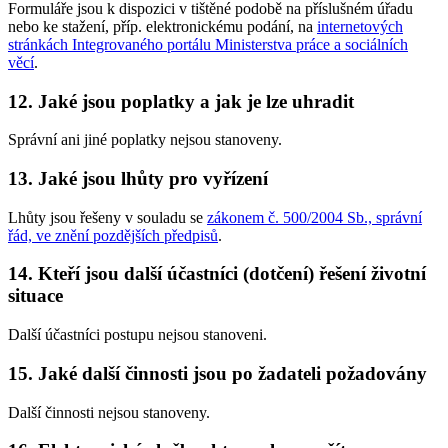
Formuláře jsou k dispozici v tištěné podobě na příslušném úřadu
nebo ke stažení, příp. elektronickému podání, na
internetových
stránkách Integrovaného portálu Ministerstva práce a sociálních
věcí
.
12. Jaké jsou poplatky a jak je lze uhradit
Správní ani jiné poplatky nejsou stanoveny.
13. Jaké jsou lhůty pro vyřízení
Lhůty jsou řešeny v souladu se
zákonem č. 500/2004 Sb., správní
řád, ve znění pozdějších předpisů
.
14. Kteří jsou další účastníci (dotčení) řešení životní
situace
Další účastníci postupu nejsou stanoveni.
15. Jaké další činnosti jsou po žadateli požadovány
Další činnosti nejsou stanoveny.